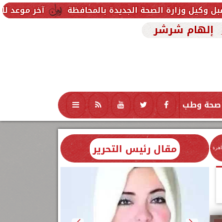
حة الجديدة بالمحافظة
آخر موعد للتقديم في مدارس STEM 2026.. التعليم تحدد موعد اختبارات القبو
إلهام شرشر
صحة وطب
تكنولوجيا
منوعات
محافظات
مقال رئيس التحرير
اهرة