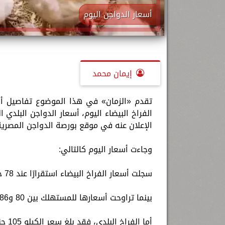
أسعار الدواجن اليوم
إيمان محمد
الفراخ البيضاء اليوم، أسعار الدواجن البلدي
الإعلان عنه في موقع بورصة الدواجن المصرية
وجاءت أسعار اليوم كالتالي:
سجلت أسعار الفراخ البيضاء استقرارًا عند 78 جنيهًا للكيلو.
بينما تراوحت أسعارها للمستهلك بين 80 و86 جنيهًا حسب اختلاف التجار والمناطق.
أما الفراخ البلدي، فقد بلغ سعر الكيلو 105 جنيهات، مع تباين سعر البيع للمستهلك بين 109 و113 جنيهًا.