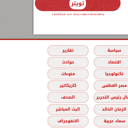
تويتر
Tweets by elzmannewseg
سياسة
تقارير
اقتصاد
حوادث
تكنولوجيا
منوعات
مصر العظمى
كاريكاتير
ل رئيس التحرير
الصحف
الزمان الخالد
البث المباشر
سماء عربية
الانفوجراف