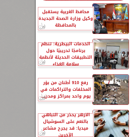
محافظ الغربية يستقبل
وكيل وزارة الصحة الجديدة
بالمحافظة
الخدمات البيطرية: تنظم
برنامجًا تدريبيًا حول
التطبيقات الحديثة لأنظمة
سلامة الغذاء
رفع 910 أطنان من بؤر
المخلفات والتراكمات في
يوم واحد بمراكز ومدن...
الأزهر يحذر من التباهي
بالنعم على السوشيال
ميديا: قد يجرح مشاعر
الآخرين