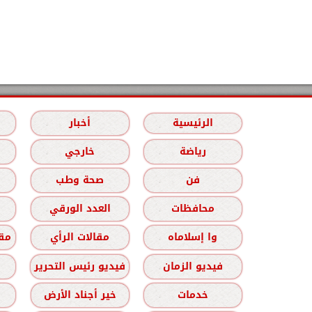
الرئيسية
أخبار
رياضة
خارجي
فن
صحة وطب
محافظات
العدد الورقي
وا إسلاماه
مقالات الرأي
مقا
فيديو الزمان
فيديو رئيس التحرير
خدمات
خير أجناد الأرض