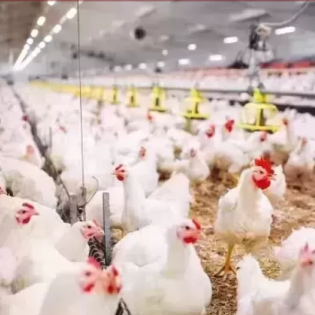
الكاتبة إلهام شرشر تهنئ الرئيس
السيسي بعيد ميلاده وتُشيد بجهوده
إلهام شرشر تكتب: دي مبقتش كورة..
في بناء الدولة
دي سياسة