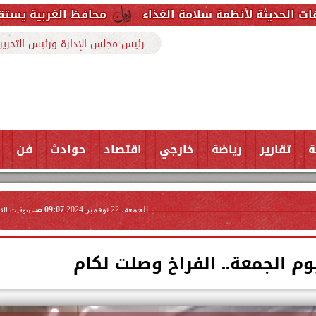
ة سلامة الغذاء
محافظ الغربية يستقبل وكيل وزارة الص
رئيس مجلس الإدارة ورئيس التحرير
ة
تقارير
رياضة
خارجي
اقتصاد
حوادث
فن
الجمعة، 22 نوفمبر 2024
09:07 صـ
بتوقيت الق
وم الجمعة.. الفراخ وصلت لكام