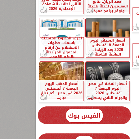
أحمد الريان: نتابع
الثاني لطلاب الشهادة
المعتمرين لحظة بلحظة
الإعدادية 2026
ونوفر برامج عمرة...
ك
اعرف الخطوط المسجلة
أسعار السجائر اليوم
باسمك.. خطوات
الجمعة 8 أغسطس
الاستعلام عن أرقام
2026 بعد الزيادة..
المحمول المرتبطة
القائمة الكاملة
س
بالرقم القومي
أسعار الفضة في مصر
أسعار الذهب اليوم
اليوم الجمعة 7
الجمعة 7 أغسطس
أغسطس 2026..
2026 في مصر.. كم يبلغ
والجرام النقي يسجل...
عيار...
الفيس بوك