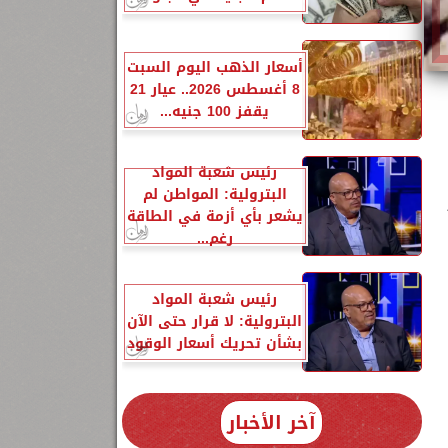
أسعار الذهب اليوم السبت
8 أغسطس 2026.. عيار 21
يقفز 100 جنيه...
رئيس شعبة المواد
البترولية: المواطن لم
يشعر بأي أزمة في الطاقة
رغم...
رئيس شعبة المواد
البترولية: لا قرار حتى الآن
بشأن تحريك أسعار الوقود
آخر الأخبار