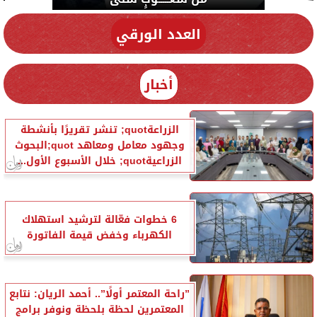
العدد الورقي
أخبار
الزراعةquot; تنشر تقريرًا بأنشطة
وجهود معامل ومعاهد quot;البحوث
الزراعيةquot; خلال الأسبوع الأول...
6 خطوات فعّالة لترشيد استهلاك
الكهرباء وخفض قيمة الفاتورة
”راحة المعتمر أولًا”.. أحمد الريان: نتابع
المعتمرين لحظة بلحظة ونوفر برامج