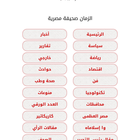
الزمان صحيفة مصرية
الرئيسية
أخبار
سياسة
تقارير
رياضة
خارجي
اقتصاد
حوادث
فن
صحة وطب
تكنولوجيا
منوعات
محافظات
العدد الورقي
مصر العظمى
كاريكاتير
وا إسلاماه
مقالات الرأي
مقال رئيس التحرير
الصحف