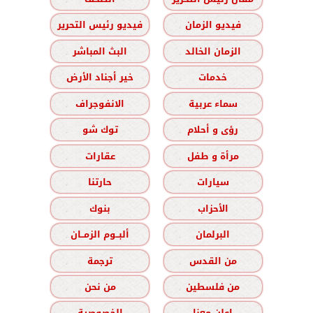
فيديو الزمان
فيديو رئيس التحرير
الزمان الخالد
البث المباشر
خدمات
خير أجناد الأرض
سماء عربية
الانفوجراف
رؤى و أحلام
توك شو
مرأة و طفل
عقارات
سيارات
حارتنا
الأحزاب
بنوك
البرلمان
ألبــوم الزمــان
من القدس
ترجمة
من فلسطين
من نحن
اعلن معنا
الخصوصية