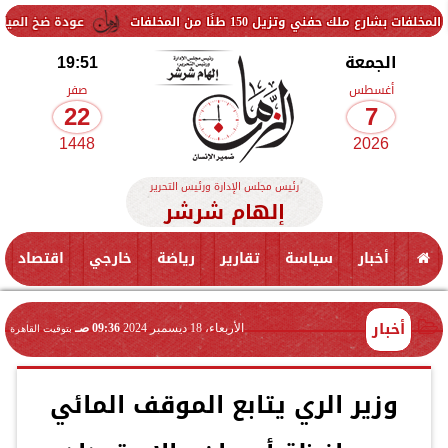
يل 150 طنًا من المخلفات
عودة ضخ المياه تدريجيًا لمناط
الجمعة
19:51
أغسطس
صفر
22
7
1448
2026
رئيس مجلس الإدارة ورئيس التحرير
إلهام شرشر
أخبار
سياسة
تقارير
رياضة
خارجي
اقتصاد
أخبار
الأربعاء، 18 ديسمبر 2024
09:36 صـ
بتوقيت القاهرة
وزير الري يتابع الموقف المائي