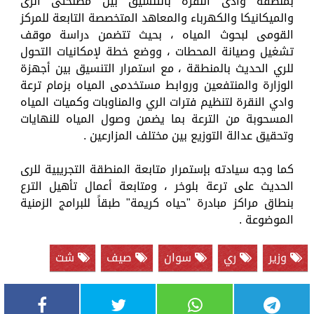
بمنطقة وادى النقرة بالتنسيق بين مصلحتى الرى
والميكانيكا والكهرباء والمعاهد المتخصصة التابعة للمركز
القومى لبحوث المياه ، بحيث تتضمن دراسة موقف
تشغيل وصيانة المحطات ، ووضع خطة لإمكانيات التحول
للري الحديث بالمنطقة ، مع استمرار التنسيق بين أجهزة
الوزارة والمنتفعين وروابط مستخدمى المياه بزمام ترعة
وادي النقرة لتنظيم فترات الري والمناوبات وكميات المياه
المسحوبة من الترعة بما يضمن وصول المياه للنهايات
وتحقيق عدالة التوزيع بين مختلف المزارعين .
كما وجه سيادته بإستمرار متابعة المنطقة التجريبية للرى
الحديث على ترعة بلوخر ، ومتابعة أعمال تأهيل الترع
بنطاق مراكز مبادرة "حياه كريمة" طبقاً للبرامج الزمنية
الموضوعة .
وزير
ري
سوان
صيف
شت