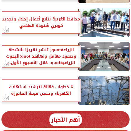
محافظ الغربية يتابع أعمال إحلال وتجديد
كوبري شنودة الملاحي
الزراعةquot; تنشر تقريرًا بأنشطة
وجهود معامل ومعاهد quot;البحوث
الزراعيةquot; خلال الأسبوع الأول...
6 خطوات فعّالة لترشيد استهلاك
الكهرباء وخفض قيمة الفاتورة
أهم الأخبار