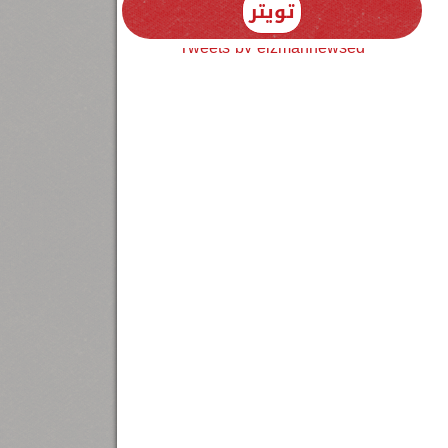
تويتر
Tweets by elzmannewseg