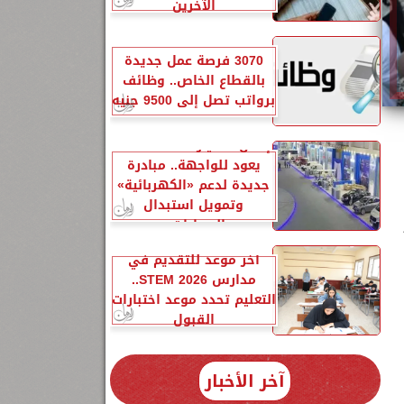
الآخرين
3070 فرصة عمل جديدة
بالقطاع الخاص.. وظائف
برواتب تصل إلى 9500 جنيه
إحلال السيارات المتهالكة
يعود للواجهة.. مبادرة
جديدة لدعم «الكهربائية»
وتمويل استبدال
السيارات...
آخر موعد للتقديم في
مدارس STEM 2026..
التعليم تحدد موعد اختبارات
القبول
آخر الأخبار