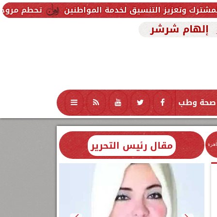
يق لخدمة المواطنين
تحطم مروحية أثناء مكافحة حريق 
إلهام شرشر
صحة وطب
تكنولوجيا
منوعات
محافظات
مقال رئيس التحرير
اهرة