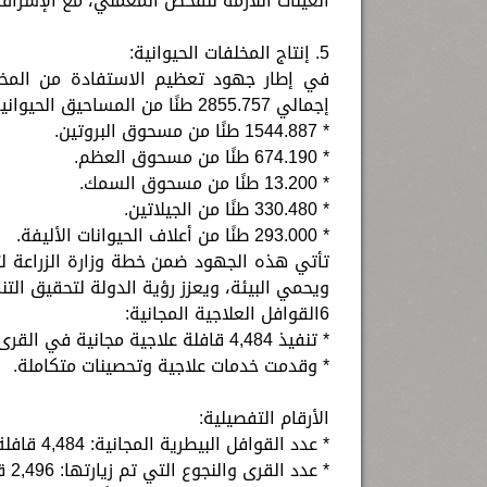
العينات اللازمة للفحص المعملي، مع الإشرا
5. إنتاج المخلفات الحيوانية:
في إطار جهود تعظيم الاستفادة من المخلفات
إجمالي 2855.757 طنًا من المساحيق الحيوانية، تضمنت:
* 1544.887 طنًا من مسحوق البروتين.
* 674.190 طنًا من مسحوق العظم.
* 13.200 طنًا من مسحوق السمك.
* 330.480 طنًا من الجيلاتين.
* 293.000 طنًا من أعلاف الحيوانات الأليفة.
تأتي هذه الجهود ضمن خطة وزارة الزراعة لتع
ويحمي البيئة، ويعزز رؤية الدولة لتحقيق الت
6القوافل العلاجية المجانية:
* تنفيذ 4,484 قافلة علاجية مجانية في القرى والمناطق النائية، استهدفت صغار المربين،
* وقدمت خدمات علاجية وتحصينات متكاملة.
الأرقام التفصيلية:
* عدد القوافل البيطرية المجانية: 4,484 قافلة.
* عدد القرى والنجوع التي تم زيارتها: 2,496 قرية ونجعًا من المناطق الأكثر احتياجًا.