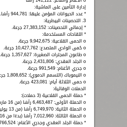
o الأغنام والماعز: 141,122 رأسًا
إدارة التأمين على الماشية:
* عدد الحيوانات المؤمن عليها: 944,781 رأسًا.
3. التحصينات البيطرية:
* إجمالي التحصينات: 27,383,152 جرعة.
* اللقاحات المستخدمة:
o الحمى القلاعية: 9,942,675 جرعة.
o حُمى الوادي المتصدع: 10,427,762 جرعة.
o طاعون المجترات الصغيرة: 1,357,627 جرعة.
o الجلد العقدي: 2,431,806 جرعة.
o جدري الأغنام: 991,549 جرعة.
o النيموباك (التسمم الدموي): 1,808,652 جرعة.
o حمى الثلاثة أيام: 423,081 جرعة.
الحملات الوقائية:
* حملة الحمى القلاعية (3 حملات):
o الحملة الأولى: 6,463,487 رأسًا (من 16 مارس حتى 15 يونيو 2024).
o الحملة الثانية: 6,749,970 رأسًا (من 13 يوليو حتى 29 أغسطس 2024).
o الحملة الثالثة: 7,012,960 رأسًا (بدءًا من 16 نوفمبر 2024).
* حملة الجلد العقدي وجدري الأغنام: 2,766,524 رأسًا (من 27 يناير حتى 7 مارس 2024).