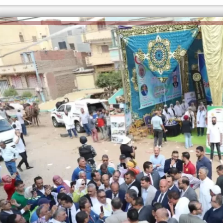
الكاتبة إلهام شرشر تهنئ الرئيس
رسالتى لآخر الزمان «محطة الضبعة
السيسي بعيد ميلاده وتُشيد بجهوده
النووية»... من الحلم إلى التنفيذ
في بناء الدولة