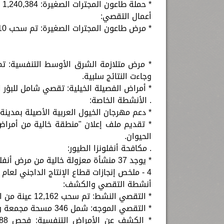
* حملة طاعون المجترات الصغيرة: 1,240,384 رأسًا (من 21 سبتمبر حتى 21 أكتوبر 2024).
أعمال التقصي:
* مرض طاعون المجترات الصغيرة: تم سحب 1,110 عينة من 10 محافظات، وجميع النتائج جاءت سلبية.
وجاءت النتائج سلبية.
* أمراض الفصيلة الخيلية: تقصي شامل للبؤر ا
. الأنشطة الخاصة:
* دعم مهرجان الخيول العربية الأصيلة بمدينة بلبيس ب
* تقديم ملف إعلان "منطقة خالية من أمراض 
الحيوان.
. مكافحة أنفلونزا الطيور:
* يوجد 37 منشأة معزولة خالية من مرض أنفلونزا الطيور.
4 - ملخص إنجازات قطاع الإنتاج الداجني لعام 2024
أنشطة التقصي والكشف:
* التقصي النشط: تم سحب 12,162 عينة من الأسواق و2,589 عينة من القرى.
* التقصي الموجه: شمل 346 مسحة مجمعة و385 عينة دم من 44 حضانة، و742 عينة من 62 مزرعة.