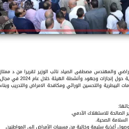
أراضي والمهندس مصطفى الصياد نائب الوزير تقريرا من د ممتاز
شاهين رئيس الهيئة العامة للخدمات البيطرية حول إنجازات وجهود وأنشطة الهيئة خلال عام 2024 في مجال
ات البيطرية والتحسين الوراثي ومكافحة الامراض والتدريب وبناء
ان وصول أغذية سليمة وخالية من مسببات الأمراض إلى المواطنين.