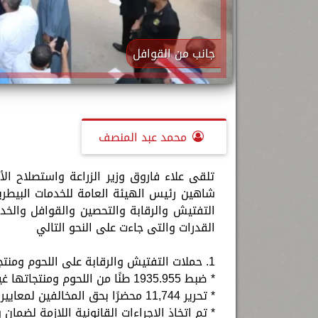
جانب من القوافل
محمد عبد المنصف
تلقى علاء فاروق وزير الزراعة واستصلاح ال
التفتيش والرقابة والتحصين والقوافل والخدم
القدرات والتى جاءت على النحو التالي
1. حملات التفتيش والرقابة على اللحوم ومنتجاتها:
* ضبط 1935.955 طنًا من اللحوم ومنتجاتها غير الصالحة للاستهلاك الآدمي.
* تحرير 11,744 محضرًا بحق المخالفين لمعايير السلامة الصحية.
* تم اتخاذ الإجراءات القانونية اللازمة لضم