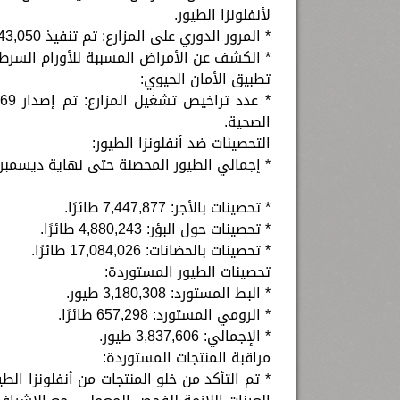
لأنفلونزا الطيور.
* المرور الدوري على المزارع: تم تنفيذ 43,050 زيارة لمزارع الدواجن لمتابعة الحالة الصحية للقطعان.
* الكشف عن الأمراض المسببة للأورام السرطانية: تم فحص 23 مزرعة 
تطبيق الأمان الحيوي:
الصحية.
التحصينات ضد أنفلونزا الطيور:
* إجمالي الطيور المحصنة حتى نهاية ديسمبر 2024: 29,412,146 طائرًا موزعة كالتالي
* تحصينات بالأجر: 7,447,877 طائرًا.
* تحصينات حول البؤر: 4,880,243 طائرًا.
* تحصينات بالحضانات: 17,084,026 طائرًا.
تحصينات الطيور المستوردة:
* البط المستورد: 3,180,308 طيور.
* الرومي المستورد: 657,298 طائرًا.
* الإجمالي: 3,837,606 طيور.
مراقبة المنتجات المستوردة:
* تم التأكد من خلو المنتجات من أنفلونزا ال