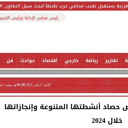
محامي غرب طنطا لبحث سبل التعاون المشترك وتعزيز التنس
رئيس مجلس الإدارة ورئيس التحرير
ة
تقارير
رياضة
خارجي
اقتصاد
حوادث
فن
الأحد، 5 يناير 2025
05:38 مـ
بتوقيت الق
 حصاد أنشطتها المتنوعة وإنجازاتها
خلال 2024