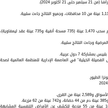
* مرض متلازمة الشرق الأوسط التنفسية: تم سحب 1,470 عينة (735 مسحة أنفية و735 عينة عقد ليمفاوية)،
لمرضية وجاءت النتائج سلبية.
مشاركة 7 دول عربية.
الفصيلة الخيلية" في العاصمة الإدارية للمنظمة العالمية لصحة
* الكشف عن الأمراض التنفسية: فحص 188 عينة من 55 مزرعة للكشف عن الأمراض التنفسية المشابهة