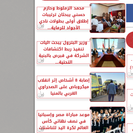
محمد الزملوط وحازم
حسني يبحثان ترتيبات
إطلاق أولى بطولات نادي
الأجواد للرماية...
وزير البترول يبحث آليات
تنفيذ ربط اكتشافات
الشركة في قبرص بالبنية
-
التحتية...
ع
إصابة 8 أشخاص إثر انقلاب
ميكروباص على الصحراوي
الغربي بالمنيا
ت
موعد مباراة مصر وإسبانيا
في نصف نهائي كأس
العالم لكرة اليد للناشئات
ل