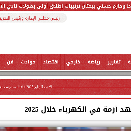
حثان ترتيبات إطلاق أولى بطولات نادي الأجواد للرماية ضم
رئيس مجلس الإدارة ورئيس التحرير
ة
تقارير
رياضة
خارجي
اقتصاد
حوادث
فن
الأحد، 5 يناير 2025
11:14 مـ
بتوقيت الق
د أزمة في الكهرباء خلال 2025