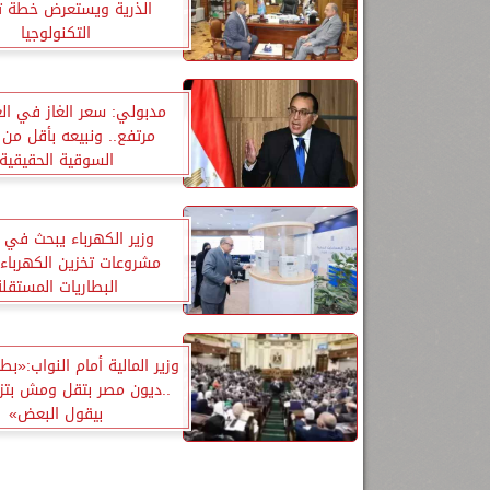
الذرية ويستعرض خطة ت
التكنولوجيا
مدبولي: سعر الغاز في الع
مرتفع.. ونبيعه بأقل من 
السوقية الحقيقية
وزير الكهرباء يبحث في 
مشروعات تخزين الكهرباء 
البطاريات المستقلة
وزير المالية أمام النواب:«ب
..ديون مصر بتقل ومش بتزي
بيقول البعض»