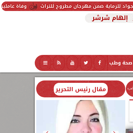
ن مهرجان مطروح للتراث
وفاة عاملين متأثرين بإصابته
إلهام شرشر
صحة وطب
تكنولوجيا
منوعات
محافظات
مقال رئيس التحرير
اهرة