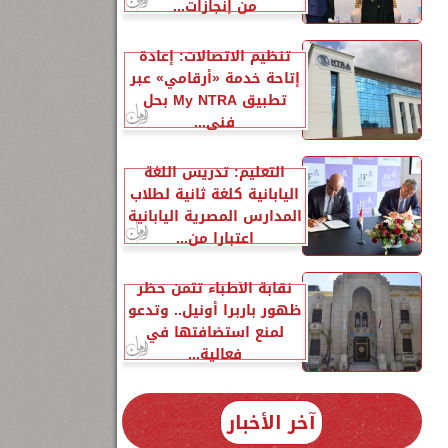
من إنجازات...
تنظيم الاتصالات: إعادة
إتاحة خدمة «أرقامي» عبر
تطبيق My NTRA بحل
فني...
التعليم: تدريس اللغة
اليابانية كلغة ثانية لطلاب
المدارس المصرية اليابانية
اعتبارا من...
نقابة الأطباء تثمن حظر
ظهور باربرا أونيل.. وتدعو
لمنع استضافتها في
فعالية...
آخر الأخبار