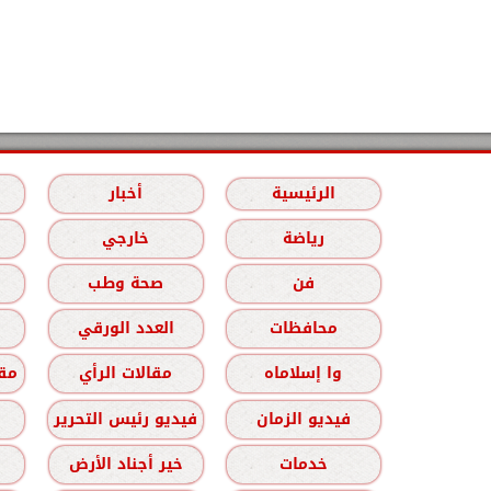
الرئيسية
أخبار
رياضة
خارجي
فن
صحة وطب
محافظات
العدد الورقي
وا إسلاماه
مقالات الرأي
مقا
فيديو الزمان
فيديو رئيس التحرير
خدمات
خير أجناد الأرض