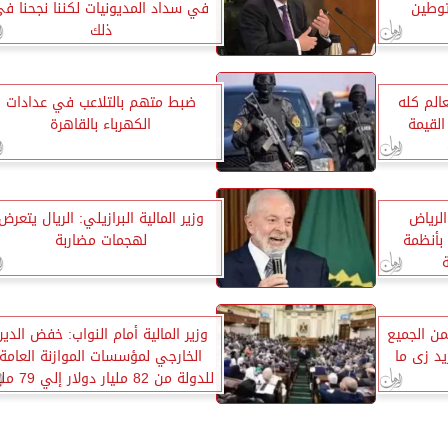
وطين
في سداد المديونيات لكننا نجحنا ف
ذلك
الم كله
ضبط متهم بالتلاعب في عدادات
القيمة
الكهرباء بالقاهرة
الرياض
وزير المالية البرازيلي: الريال يتعرض
بأنظمة
لهجمات مضاربة
طمن الجميع
وزير المالية أمام النواب: خفض الدي
د زى ما
الخارجي لمؤسسات الموازنة العامة
للدولة من 82 مليار دولا
دولار