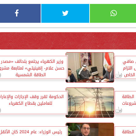
ي صافي
وزير الكهرباء يجتمع بتحالف «مصدر 
 التزام
حسن علام- إنفينيتي» لمتابعة مشرو
 الخاص
الطاقة الشمسية
 الطاقة
الحكومة تقرر وقف الإجازات والإعارا
شروعات
للعاملين بقطاع الكهرباء
 الطاقة
رئيس الوزراء: عام 2024 كان الأثق