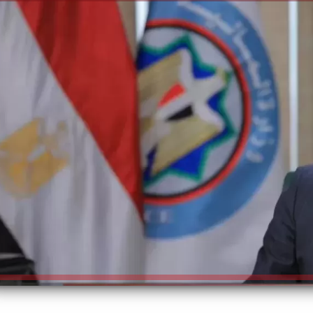
الكاتبة إلهام شرشر تهنئ الرئيس
السيسي بعيد ميلاده وتُشيد بجهوده
إلهام شرشر تكتب: دي مبقتش كورة..
في بناء الدولة
دي سياسة