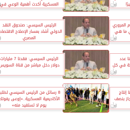
ًا
العسكرية أكدت أهمية الوعي في
الانطلاق نحو المستقبل
 المروري
الرئيس السيسي: صندوق النقد
ي ما هي
الدولي أشاد بمسار الإصلاح الاقتصاد
المصري
ا عدد
الرئيس السيسي: فقدنا 7 مليارات
 آلاف شركة في كل
دولار دخل مباشر من قناة السويس
إنتاج
8 رسائل من الرئيس السيسي لطلبة
جاز بنصف
الأكاديمية العسكرية..«إوعى يفوتك
يوم لا تستفيد منه»