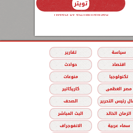
تويتر
Tweets by elzmannewseg
سياسة
تقارير
اقتصاد
حوادث
تكنولوجيا
منوعات
مصر العظمى
كاريكاتير
ل رئيس التحرير
الصحف
الزمان الخالد
البث المباشر
سماء عربية
الانفوجراف