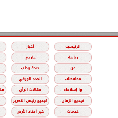
الرئيسية
أخبار
رياضة
خارجي
فن
صحة وطب
محافظات
العدد الورقي
وا إسلاماه
مقالات الرأي
مقا
فيديو الزمان
فيديو رئيس التحرير
خدمات
خير أجناد الأرض