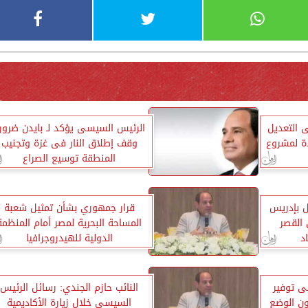
 التعديل
الرئيس السيسى يؤكد لـ بايدن ضرور
دة لمشروع
وقف إطلاق النار فى غزة وتجنيب
المنطقة توسيع الصراع
 بإدريس
قرار جمهوري بشأن تمثيل شعبة
القصر
المساحة البحرية لمصر أمام المنظمة
د
الدولية للهيدروجرافيا
ى توفير
النائب حازم الجندي: رسائل الرئيس
ون الوضع
السيسي خلال زيارة الأكاديمية