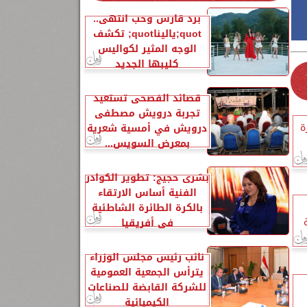
برد قارس وحب انتهى..
quot;ياليناquot; تكشف
الوجه المثير لكواليس
كليبها الجديد
قصائد الفصحى تستعيد
تجربة درويش مصطفى
ة
درويش في أمسية شعرية
بمعرض السويس...
بشرى حجيج: تطوير الكوادر
الفنية أساس الارتقاء
بالكرة الطائرة الشاطئية
في أفريقيا
نائب رئيس مجلس الوزراء
يترأس الجمعية العمومية
للشركة القابضة للصناعات
الكيميائية