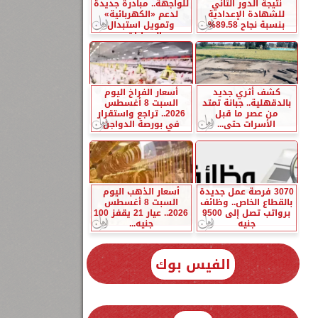
نتيجة الدور الثاني
للواجهة.. مبادرة جديدة
للشهادة الإعدادية
لدعم «الكهربائية»
بنسبة نجاح 89.58%
وتمويل استبدال
السيارات...
كشف أثري جديد
أسعار الفراخ اليوم
بالدقهلية.. جبانة تمتد
السبت 8 أغسطس
من عصر ما قبل
2026.. تراجع واستقرار
الأسرات حتى...
في بورصة الدواجن
3070 فرصة عمل جديدة
أسعار الذهب اليوم
بالقطاع الخاص.. وظائف
السبت 8 أغسطس
برواتب تصل إلى 9500
2026.. عيار 21 يقفز 100
جنيه
جنيه...
الفيس بوك