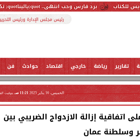
رد قارس وحب انتهى.. quot;ياليناquot; تكشف الوجه المثير لكواليس كليبها الجديد
رئيس مجلس الإدارة ورئيس التحرير
ة
تقارير
رياضة
خارجي
اقتصاد
حوادث
فن
الخميس، 16 يناير 2025
11:21 صـ
بتوقيت الق
ى اتفاقية إزالة الازدواج الضريبي بين
 وسلطنة عمان