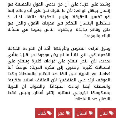
وشدد علي حرب؛ على أن من يدعي القول بالحقيقة هو
إنسان يجهل الواقع؛ لأن ما نقوله نحن على أنه وقائع إنما
هو تفسير الحقيقة؛ وليس الحقيقة ذاتها، لذلك لا
يستطيع الإنسان التحكم في مجريات الأمور، والحل هو
خلق وقائع جديدة، ويشترك الناس جميعا في مسألة
البناء والوجود".
وحول قراءة النصوص وتأويلها؛ أكد أن القراءة الخلاقة
الخصبة هي التي تقرأ ما لم يكن موجودًا من قبل؛ وتأتي
بجديد، لأن النص ينفتح على قراءات كثيرة وينفتح على
احتمالات كثيرة؛ وتطرق إلى فكرة الحرية؛ موضحًا أننا
تعاملنا مع الحرية على أنها ضد النظام والسلطة؛ وهذا
الموقف ارتد على المثقفين؛ لأن المثقف استبد بفكرته؛
والسلطة أيضا ازدادت استبدادًا، والصواب أن الحرية
بمفهومها الإيجابي تستلزم إنتاج أفكار؛ وليس فقط
النضال ضد السلطات.
لبنان
انسان
معر
كتاب