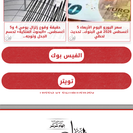
سعر اليورو اليوم الأربعاء 5
حقيقة وقوع زلزال يومي 4 و5
أغسطس 2026 في البنوك.. تحديث
أغسطس.. «البحوث الفلكية» تحسم
لحظي
الجدل وتوجه...
الفيس بوك
تويتر
Tweets by elzmannewseg