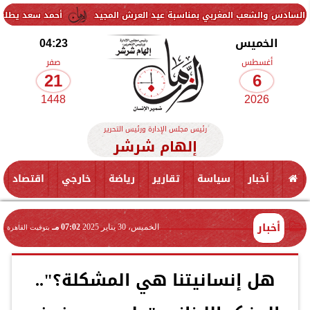
 المغربي بمناسبة عيد العرش المجيد
أحمد سعد يطلق «الألبوم الإلكتر
الخميس
04:23
أغسطس
صفر
21
6
1448
2026
رئيس مجلس الإدارة ورئيس التحرير
إلهام شرشر
أخبار
سياسة
تقارير
رياضة
خارجي
اقتصاد
أخبار
الخميس، 30 يناير 2025
07:02 مـ
بتوقيت القاهرة
هل إنسانيتنا هي المشكلة؟"..