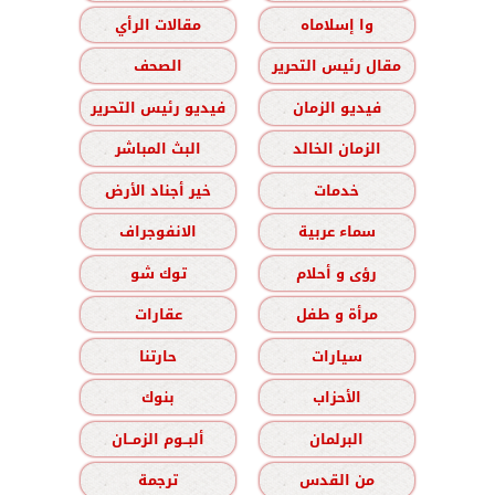
وا إسلاماه
مقالات الرأي
مقال رئيس التحرير
الصحف
فيديو الزمان
فيديو رئيس التحرير
الزمان الخالد
البث المباشر
خدمات
خير أجناد الأرض
سماء عربية
الانفوجراف
رؤى و أحلام
توك شو
مرأة و طفل
عقارات
سيارات
حارتنا
الأحزاب
بنوك
البرلمان
ألبــوم الزمــان
من القدس
ترجمة