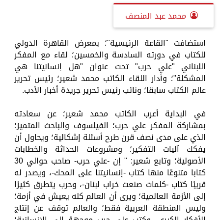
محمد عبد المنصف
استضافت "القاعة الرئيسية"؛ بمعرض القاهرة الدولي
للكتاب في دورته السادسة والخمسين؛ لقاء مع المفكر
اللبناني "علي حرب" تحت عنوان "هل إنسانيتنا هي
المشكلة"؛ وأدار اللقاء الكاتب محمد شعير؛ رئيس تحرير
عالم الكتاب سابقا؛ ونائب رئيس تحرير جريدة أخبار الأدب.
في البداية أعرب الكاتب محمد شعير؛ عن سعادته
بمشاركة المفكر علي حرب؛ الفيلسوف والباحث المتميز؛
الذي على مدى نصف قرن طرح أسئلة إشكالية؛ ويحاول أن
يفكك آليات التفكير؛ ومشروعات الحداثة والخطابات
الأصولية؛ وتابع شعير: " إن -علي حرب- صاحب حوالي 30
كتابا متنوعًا منها كتاب -إنسانيتنا على المحك-، ويصدر له
قريبًا كتاب -كلمات صنعت خراب لبنان-، وحرب يتطرق كثيرًا
إلى الأزمة العالمية؛ ويرى أن العالم كله يعيش في أزمة؛
وليس المنطقة العربية فقط؛ والعالم توقف عن إنتاج
الأفكار الكبرى، وكتب علي حرب موجهة إلى الإنسانية؛