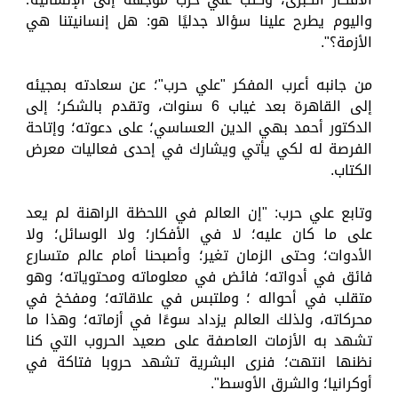
واليوم يطرح علينا سؤالا جدليًا هو: هل إنسانيتنا هي
الأزمة؟".
من جانبه أعرب المفكر "علي حرب"؛ عن سعادته بمجيئه
إلى القاهرة بعد غياب 6 سنوات، وتقدم بالشكر؛ إلى
الدكتور أحمد بهي الدين العساسي؛ على دعوته؛ وإتاحة
الفرصة له لكي يأتي ويشارك في إحدى فعاليات معرض
الكتاب.
وتابع علي حرب: "إن العالم في اللحظة الراهنة لم يعد
على ما كان عليه؛ لا في الأفكار؛ ولا الوسائل؛ ولا
الأدوات؛ وحتى الزمان تغير؛ وأصبحنا أمام عالم متسارع
فائق في أدواته؛ فائض في معلوماته ومحتوياته؛ وهو
متقلب في أحواله ؛ وملتبس في علاقاته؛ ومفخخ في
محركاته، ولذلك العالم يزداد سوءًا في أزماته؛ وهذا ما
تشهد به الأزمات العاصفة على صعيد الحروب التي كنا
نظنها انتهت؛ فنرى البشرية تشهد حروبا فتاكة في
أوكرانيا؛ والشرق الأوسط".