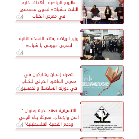
«الروح الرياضية.. أهداف خارج
الثلاث خشبات» لنجوى مصطفى
في معرض الكتاب
وزير الرياضة يفتتح النسخة الثانية
لمعرض «بيزنس يا شباب»
شعراء إسبان يشاركون في
معرض القاهرة الدولي للكتاب
في دورته السادسة والخمسين
التنسيقية تعقد ندوة بعنوان ”
الفن والإبداع.. معركة بناء الوعي
ودعم القضية الفلسطينية”
الجمعة