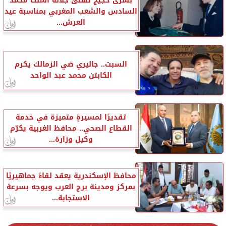
بشرى حجيج تهنئ جلالة الملك محمد
السادس والشعب المغربي بمناسبة عيد
العرش...
السبت.. جاليري ضي الزمالك يكرم
الكابتن محمد عبد الواحد
تقديرًا لمسيرةٍ متميزة في خدمة
القطاع الصحي.. محافظ الغربية يكرّم
وكيل وزارة...
محافظ الإسكندرية يعقد لقاءً جماهيريًا
بمركز ومدينة برج العرب ويوجه بسرعة
الاستجابة...