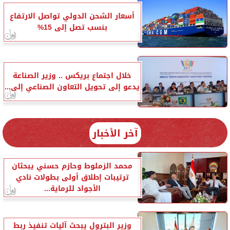
أسعار الشحن الدولي تواصل الارتفاع
بنسب تصل إلى 15%
خلال اجتماع بريكس .. وزير الصناعة
يدعو إلى تحويل التعاون الصناعي إلى...
آخر الأخبار
محمد الزملوط وحازم حسني يبحثان
ترتيبات إطلاق أولى بطولات نادي
الأجواد للرماية...
وزير البترول يبحث آليات تنفيذ ربط