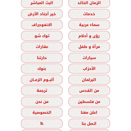
الزمان الخالد
البث المباشر
خدمات
خير أجناد الأرض
سماء عربية
الانفوجراف
رؤى و أحلام
توك شو
مرأة و طفل
عقارات
سيارات
حارتنا
الأحزاب
بنوك
البرلمان
ألبــوم الزمــان
من القدس
ترجمة
من فلسطين
من نحن
اعلن معنا
الخصوصية
اتصل بنا
