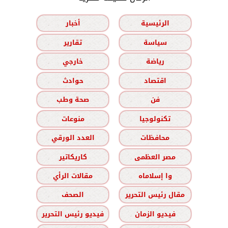
الرئيسية
أخبار
سياسة
تقارير
رياضة
خارجي
اقتصاد
حوادث
فن
صحة وطب
تكنولوجيا
منوعات
محافظات
العدد الورقي
مصر العظمى
كاريكاتير
وا إسلاماه
مقالات الرأي
مقال رئيس التحرير
الصحف
فيديو الزمان
فيديو رئيس التحرير