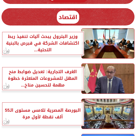
اقتصاد
وزير البترول يبحث آليات تنفيذ ربط
اكتشافات الشركة في قبرص بالبنية
التحتية...
الغرف التجارية: تعديل ضوابط منح
المهل للمشروعات المتعثرة خطوة
مهمة لتحسين مناخ...
البورصة المصرية تلامس مستوى الـ55
ألف نقطة لأول مرة