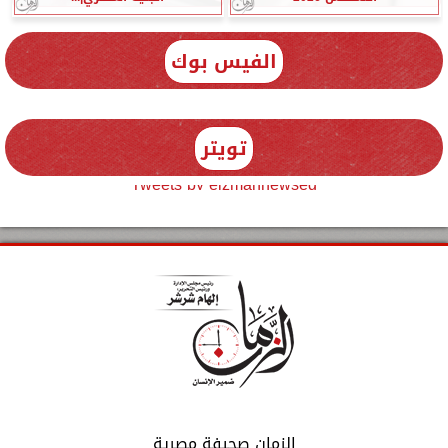
الفيس بوك
تويتر
Tweets by elzmannewseg
الزمان صحيفة مصرية