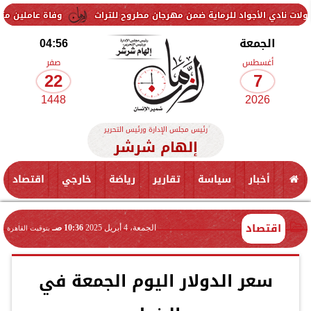
واد للرماية ضمن مهرجان مطروح للتراث
وفاة عاملين متأثرين بإصابتهما 
الجمعة
04:56
أغسطس
صفر
22
7
1448
2026
رئيس مجلس الإدارة ورئيس التحرير
إلهام شرشر
أخبار
سياسة
تقارير
رياضة
خارجي
اقتصاد
اقتصاد
الجمعة، 4 أبريل 2025
10:36 صـ
بتوقيت القاهرة
سعر الدولار اليوم الجمعة في