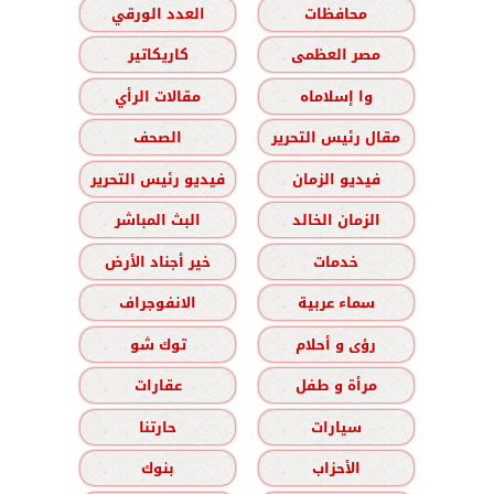
محافظات
العدد الورقي
مصر العظمى
كاريكاتير
وا إسلاماه
مقالات الرأي
مقال رئيس التحرير
الصحف
فيديو الزمان
فيديو رئيس التحرير
الزمان الخالد
البث المباشر
خدمات
خير أجناد الأرض
سماء عربية
الانفوجراف
رؤى و أحلام
توك شو
مرأة و طفل
عقارات
سيارات
حارتنا
الأحزاب
بنوك