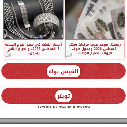
رسميًا.. موعد صرف مرتبات شهر
أسعار الفضة في مصر اليوم الجمعة
أغسطس 2026 وجدول صرف
7 أغسطس 2026.. والجرام النقي
الرواتب لجميع الجهات
يسجل...
الفيس بوك
تويتر
Tweets by elzmannewseg