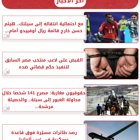
آخر الأخبار
مع احتمالية انتقاله إلى سيلتك.. هيثم
حسن خارج قائمة ريال أوفييدو أمام...
القبض على لاعب منتخب مصر السابق
لتنفيذ حكم قضائي ضده
حقوقيون مغاربة: مصرع 141 شخصا خلال
محاولة العبور إلى سبتة.. والحصيلة
مرشحة...
رصد طائرات مسيّرة فوق قاعدة
عسكرية في غرب ألمانيا