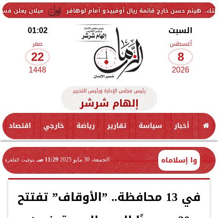
 خارج قائمة ريال أوفييدو أمام لوهافر
ميلان يعلن فسخ عقد إسماعيل بن
السبت
01:02
أغسطس
صفر
22
8
1448
2026
رئيس مجلس الإدارة ورئيس التحرير
إلهام شرشر
أخبار
سياسة
تقارير
رياضة
خارجي
اقتصاد
وا إسلاماه
الجمعة، 30 مايو 2025
11:29 صـ
بتوقيت القاهرة
في 13 محافظة.. ”الأوقاف” تفتتح