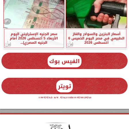
أسعار البنزين والسولار والغاز
سعر الجنيه الإسترليني اليوم
الطبيعي في مصر اليوم الخميس 6
الأربعاء 5 أغسطس 2026 أمام
أغسطس 2026
الجنيه المصري|...
الفيس بوك
تويتر
Tweets by elzmannewseg