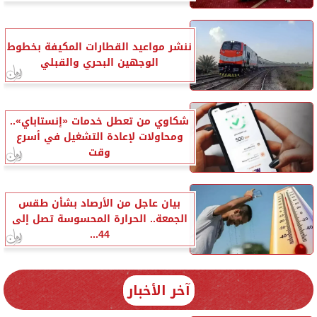
ننشر مواعيد القطارات المكيفة بخطوط
الوجهين البحري والقبلي
شكاوي من تعطل خدمات «إنستاباي»..
ومحاولات لإعادة التشغيل في أسرع
وقت
بيان عاجل من الأرصاد بشأن طقس
الجمعة.. الحرارة المحسوسة تصل إلى
44...
آخر الأخبار