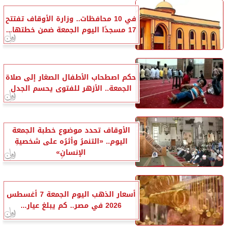
في 10 محافظات.. وزارة الأوقاف تفتتح
17 مسجدًا اليوم الجمعة ضمن خطتها...
حكم اصطحاب الأطفال الصغار إلى صلاة
الجمعة.. الأزهر للفتوى يحسم الجدل
الأوقاف تحدد موضوع خطبة الجمعة
اليوم.. «التنمرُ وأثرُه على شخصيةِ
الإنسانِ»
أسعار الذهب اليوم الجمعة 7 أغسطس
2026 في مصر.. كم يبلغ عيار...