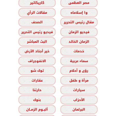
مصر العظمى
كاريكاتير
وا إسلاماه
مقالات الرأي
مقال رئيس التحرير
الصحف
فيديو الزمان
فيديو رئيس التحرير
الزمان الخالد
البث المباشر
خدمات
خير أجناد الأرض
سماء عربية
الانفوجراف
رؤى و أحلام
توك شو
مرأة و طفل
عقارات
سيارات
حارتنا
الأحزاب
بنوك
البرلمان
ألبــوم الزمــان