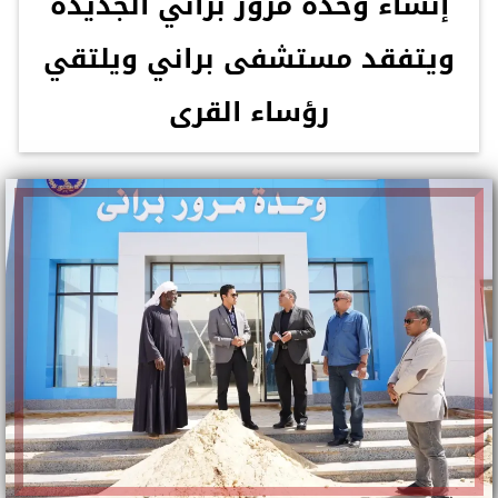
إنشاء وحدة مرور براني الجديدة
ويتفقد مستشفى براني ويلتقي
رؤساء القرى