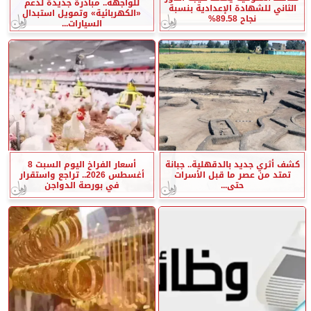
للواجهة.. مبادرة جديدة لدعم
الثاني للشهادة الإعدادية بنسبة
«الكهربائية» وتمويل استبدال
نجاح 89.58%
السيارات...
كشف أثري جديد بالدقهلية.. جبانة
أسعار الفراخ اليوم السبت 8
تمتد من عصر ما قبل الأسرات
أغسطس 2026.. تراجع واستقرار
حتى...
في بورصة الدواجن