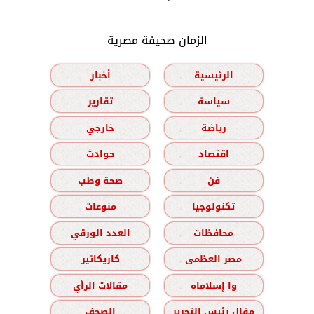
الزمان صحيفة مصرية
الرئيسية
أخبار
سياسة
تقارير
رياضة
خارجي
اقتصاد
حوادث
فن
صحة وطب
تكنولوجيا
منوعات
محافظات
العدد الورقي
مصر العظمى
كاريكاتير
وا إسلاماه
مقالات الرأي
مقال رئيس التحرير
الصحف