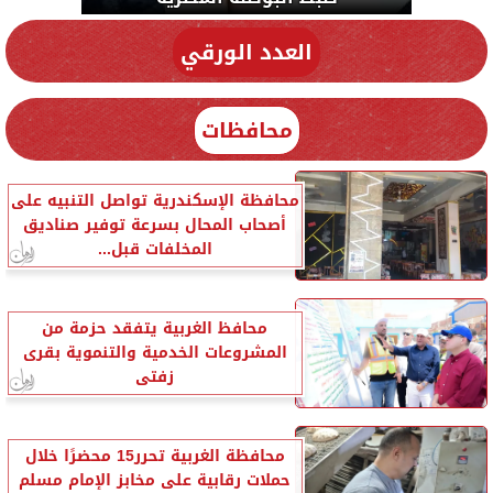
العدد الورقي
محافظات
محافظة الإسكندرية تواصل التنبيه على
أصحاب المحال بسرعة توفير صناديق
المخلفات قبل...
محافظ الغربية يتفقد حزمة من
المشروعات الخدمية والتنموية بقرى
زفتى
محافظة الغربية تحرر15 محضرًا خلال
حملات رقابية على مخابز الإمام مسلم