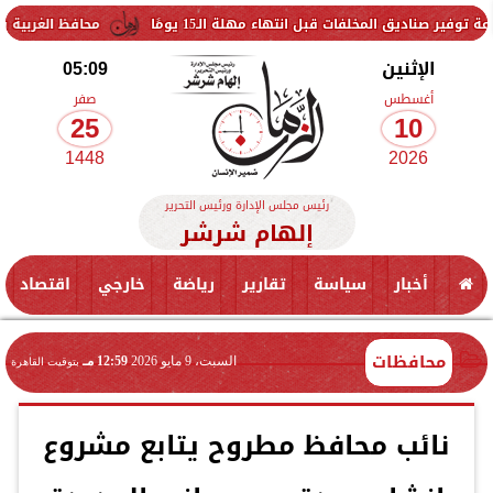
لفات قبل انتهاء مهلة الـ15 يومًا
محافظ الغربية يتفقد حزمة من 
الإثنين
05:09
أغسطس
صفر
25
10
1448
2026
رئيس مجلس الإدارة ورئيس التحرير
إلهام شرشر
أخبار
سياسة
تقارير
رياضة
خارجي
اقتصاد
محافظات
السبت، 9 مايو 2026
12:59 مـ
بتوقيت القاهرة
نائب محافظ مطروح يتابع مشروع