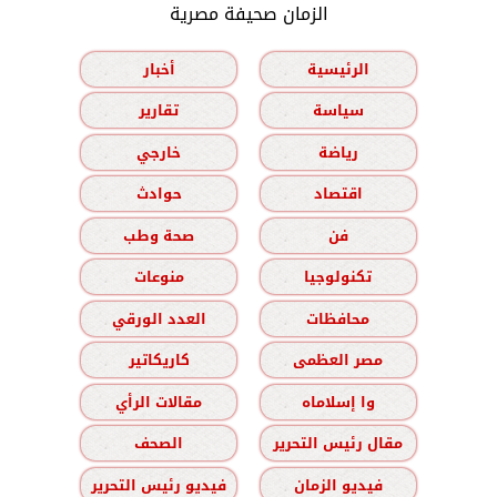
الزمان صحيفة مصرية
الرئيسية
أخبار
سياسة
تقارير
رياضة
خارجي
اقتصاد
حوادث
فن
صحة وطب
تكنولوجيا
منوعات
محافظات
العدد الورقي
مصر العظمى
كاريكاتير
وا إسلاماه
مقالات الرأي
مقال رئيس التحرير
الصحف
فيديو الزمان
فيديو رئيس التحرير