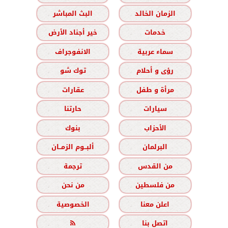
الزمان الخالد
البث المباشر
خدمات
خير أجناد الأرض
سماء عربية
الانفوجراف
رؤى و أحلام
توك شو
مرأة و طفل
عقارات
سيارات
حارتنا
الأحزاب
بنوك
البرلمان
ألبــوم الزمــان
من القدس
ترجمة
من فلسطين
من نحن
اعلن معنا
الخصوصية
اتصل بنا
