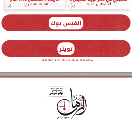
أغسطس 2026
الجنيه المصري|...
الفيس بوك
تويتر
Tweets by elzmannewseg