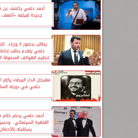
أحمد حلمي يكشف عن ك
جديدة لفيلمه «أضعف خ
يطالب بحضور 3 وزراء
حلمي يتقدم بطلب إحاطة
تنظيم الهواتف المحمولة ال
الخارج
مهرجان الدار البيضاء يكرّم ا
حلمي في دورته السا
أحمد حلمي يحضر ختام م
القاهرة السينمائي.. وحس
يستقبله بالأحضان