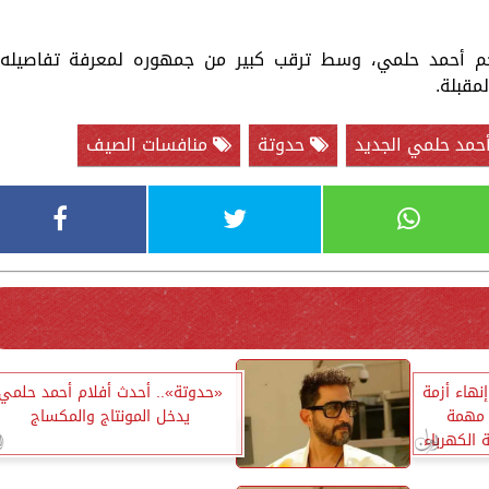
للنجم أحمد حلمي، وسط ترقب كبير من جمهوره لمعرفة تفاصيله
مقبلة.
حمد حلمي الجديد
حدوتة
منافسات الصيف
نهاء أزمة
«حدوتة».. أحدث أفلام أحمد حلمي
 مهمة
يدخل المونتاج والمكساج
الكهرباء