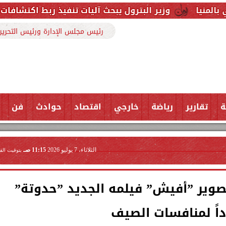
 البترول يبحث آليات تنفيذ ربط اكتشافات الشركة في قبرص ب
رئيس مجلس الإدارة ورئيس التحرير
ة
تقارير
رياضة
خارجي
اقتصاد
حوادث
فن
الثلاثاء، 7 يوليو 2026
11:15 صـ
بتوقيت الق
وير ”أفيش” فيلمه الجديد ”حدوتة”
اً لمنافسات الصيف