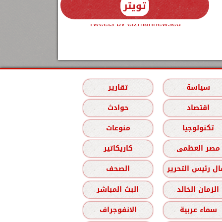
تويتر
Tweets by elzmannewseg
سياسة
تقارير
اقتصاد
حوادث
تكنولوجيا
منوعات
مصر العظمى
كاريكاتير
ل رئيس التحرير
الصحف
الزمان الخالد
البث المباشر
سماء عربية
الانفوجراف