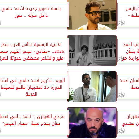
واليس
جلسة تصوير جديدة لأحمد حلمي
لقه»
داخل منزله .. صور
.. النائب أحمد
الأغنية الرسمية لكأس العرب قطر
 بشأن
2025.. «مكاني» تجمع الكينج محمد
واردة من
منير والشاعر مصطفى حدوتة للمرة
الثانية
لفنان أحمد
اليوم.. تكريم أحمد حلمي في افتتا
دسة
الدورة 15 لمهرجان مالمو للسينما
العربية
هرجان
مجدي الهوارى :” أحمد حلمي أفضل
ين فهمي
فنان يقدم قصة ”سفاح التجمع”