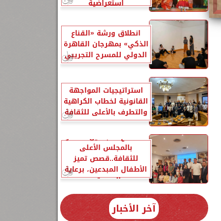
استعراضية
انطلاق ورشة «القناع
الذكي» بمهرجان القاهرة
الدولي للمسرح التجريبي
استراتيجيات المواجهة
القانونية لخطاب الكراهية
والتطرف بالأعلى للثقافة
لقاء مع المبدعين الصغار
بالمجلس الأعلى
للثقافة..قصص تميز
الأطفال المبدعين، برعاية
السيدة...
آخر الأخبار