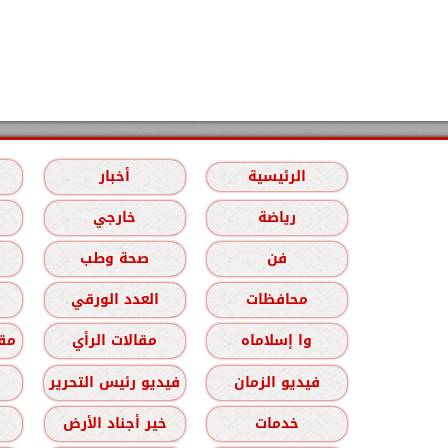
الرئيسية
أخبار
رياضة
خارجي
فن
صحة وطب
محافظات
العدد الورقي
وا إسلاماه
مقالات الرأي
مقا
فيديو الزمان
فيديو رئيس التحرير
خدمات
خير أجناد الأرض