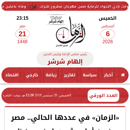
اد للرماية ضمن مهرجان مطروح للتراث
وفاة عاملين متأثرين بإصابتهما ف
الخميس
23:15
أغسطس
صفر
21
6
1448
2026
رئيس مجلس الإدارة ورئيس التحرير
إلهام شرشر
أخبار
سياسة
تقارير
رياضة
خارجي
اقتصاد
العدد الورقي
الخميس، 20 سبتمبر 2018
12:20 مـ
بتوقيت القاهرة
«الزمان» في عددها الحالي.. مصر