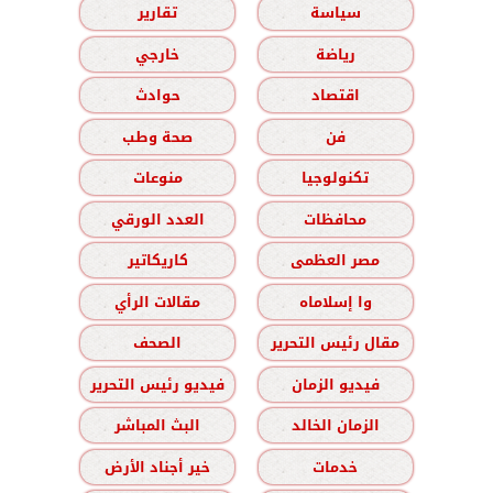
سياسة
تقارير
رياضة
خارجي
اقتصاد
حوادث
فن
صحة وطب
تكنولوجيا
منوعات
محافظات
العدد الورقي
مصر العظمى
كاريكاتير
وا إسلاماه
مقالات الرأي
مقال رئيس التحرير
الصحف
فيديو الزمان
فيديو رئيس التحرير
الزمان الخالد
البث المباشر
خدمات
خير أجناد الأرض