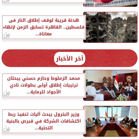
هدنة قريبة لوقف إطلاق النار فى
فلسطين.. القاهرة تسابق الزمن لإنهاء
معاناة...
آخر الأخبار
محمد الزملوط وحازم حسني يبحثان
ترتيبات إطلاق أولى بطولات نادي
الأجواد للرماية...
وزير البترول يبحث آليات تنفيذ ربط
اكتشافات الشركة في قبرص بالبنية
التحتية...