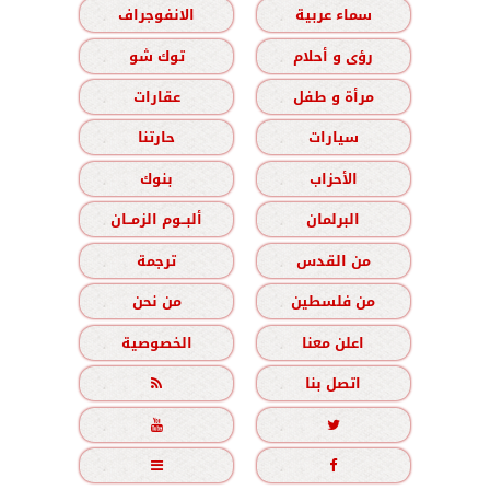
سماء عربية
الانفوجراف
رؤى و أحلام
توك شو
مرأة و طفل
عقارات
سيارات
حارتنا
الأحزاب
بنوك
البرلمان
ألبــوم الزمــان
من القدس
ترجمة
من فلسطين
من نحن
اعلن معنا
الخصوصية
اتصل بنا




