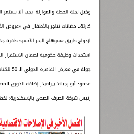
وكيل لجنة الخطة والموازنة: يجب ألا يستمر المر
كارثة.. حضانات تتاجر بالأطفال في «عروض الأز
ازدواج طريق «سوهاج-البحر الأحمر» طفرة جد
استحداث وظيفة حكومية لضمان الاستقرار 
جولة في معرض القاهرة الدولي الـ 50 للكتاب
محمود أبو رجيلة: بيراميدز إضافة للدوري الم
رئيس شركة الصرف الصحي بالإسكندرية: نخطط