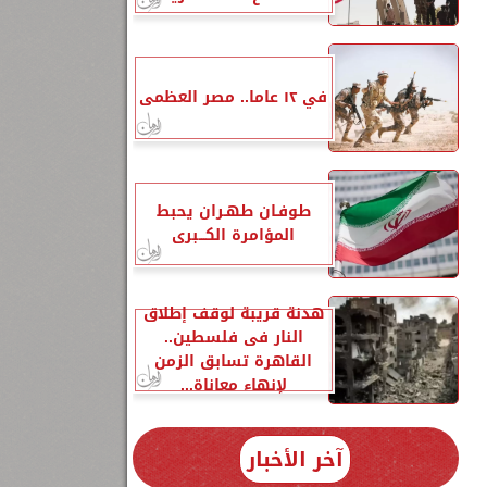
في ١٢ عاما.. مصر العظمى
طوفـان طهـران يحبط
المؤامرة الكـــبرى
هدنة قريبة لوقف إطلاق
النار فى فلسطين..
القاهرة تسابق الزمن
لإنهاء معاناة...
آخر الأخبار