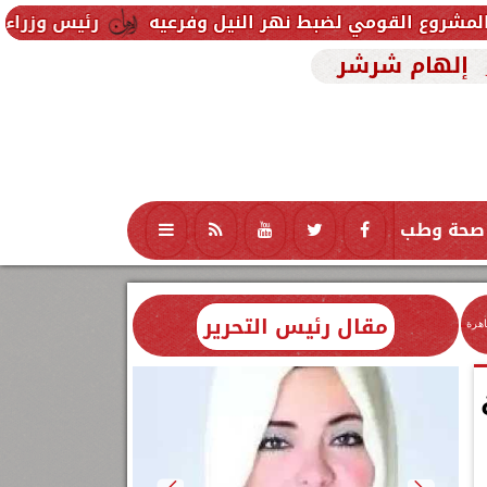
بط نهر النيل وفرعيه
رئيس وزراء العراق يتلقى دعوة ج
إلهام شرشر
صحة وطب
تكنولوجيا
منوعات
محافظات
مقال رئيس التحرير
اهرة