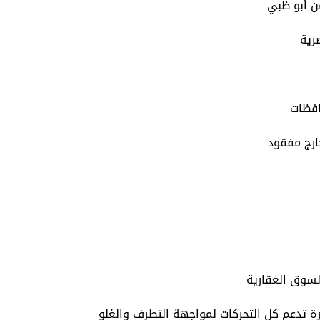
من أبو ظبي
رية
افظات
خارج مفقود
لسوق العقارية
رة تدعم كل التحركات لمواجهة التطرف والغلو