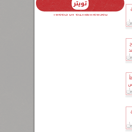
تويتر
Tweets by elzmannewseg
ح
د
اً
س