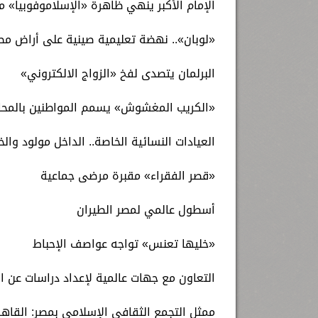
الإمام الأكبر ينهي ظاهرة «الإسلاموفوبيا» 
«لوبان».. نهضة تعليمية صينية على أراض مص
البرلمان يتصدى لفخ «الزواج الالكتروني»
«الكريب المغشوش» يسمم المواطنين بالمح
العيادات النسائية الخاصة.. الداخل مولود وال
«قصر الفقراء» مقبرة مرضى جماعية
أسطول عالمي لمصر الطيران
«خليها تعنس» تواجه عواصف الإحباط
التعاون مع جهات عالمية لإعداد دراسات عن ا
ممثل التجمع الثقافي الإسلامي بمصر: القاه