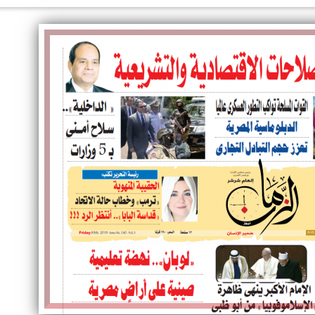
الكاتبة إلهام شرشر تهنئ الرئيس
رسالتى لآخر الزمان «محطة الضبعة
السيسي بعيد ميلاده وتُشيد بجهوده
النووية»... من الحلم إلى التنفيذ
في بناء الدولة