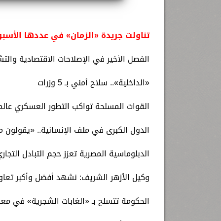
تناولت جريدة «الزمان» في عددها الأسبوع
الفصل الأخير في الإصلاحات الاقتصادية والت
«الداخلية».. سلاح أمني بـ 5 وزرات
القوات المسلحة تواكب التطور العسكري عالم
الدول الكبرى في ملف الإنسانية.. «يقولون م
الدبلوماسية المصرية تعزز حجم التبادل التجار
وكيل الأزهر الشريف: نشهد أفضل وأكبر تعاون
الحكومة تتسلح بـ «الغابات الشجرية» في معر