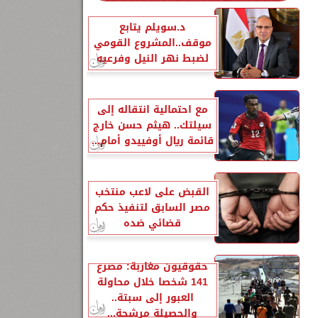
د.سويلم يتابع
موقف..المشروع القومي
لضبط نهر النيل وفرعيه
مع احتمالية انتقاله إلى
سيلتك.. هيثم حسن خارج
قائمة ريال أوفييدو أمام...
القبض على لاعب منتخب
مصر السابق لتنفيذ حكم
قضائي ضده
حقوقيون مغاربة: مصرع
141 شخصا خلال محاولة
العبور إلى سبتة..
والحصيلة مرشحة...