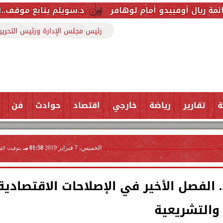
ام لوهافر
د.سويلم يتابع موقف..المشروع القومي لض
رئيس مجلس الإدارة ورئيس التحرير
ة
تقارير
رياضة
خارجي
اقتصاد
حوادث
فن
الخميس، 7 فبراير 2019
01:58 مـ
بتوقيت الق
 الفصل الأخير في الإصلاحات الاقتصادية
والتشريعية