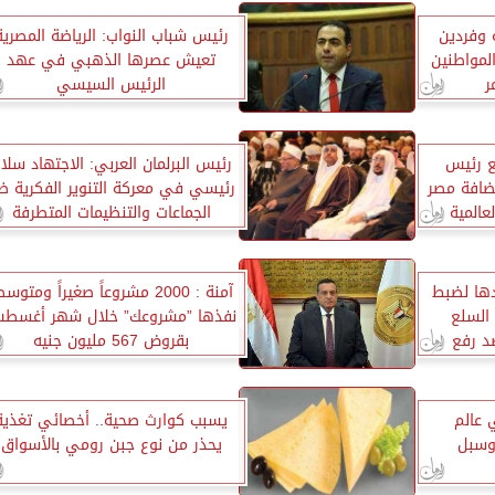
 وفردين
رئيس شباب النواب: الرياضة المصرية
لمواطنين
تعيش عصرها الذهبي في عهد
ر
الرئيس السيسي
ع رئيس
رئيس البرلمان العربي: الاجتهاد سلا
تضافة مصر
رئيسي في معركة التنوير الفكرية ض
عالمية
الجماعات والتنظيمات المتطرفة
دها لضبط
آمنة : 2000 مشروعاً صغيراً ومتوسط
السلع
نفذها ”مشروعك” خلال شهر أغسط
صد رفع
بقروض 567 مليون جنيه
 عالم
يسبب كوارث صحية.. أخصائي تغذية
وسبل
يحذر من نوع جبن رومي بالأسواق