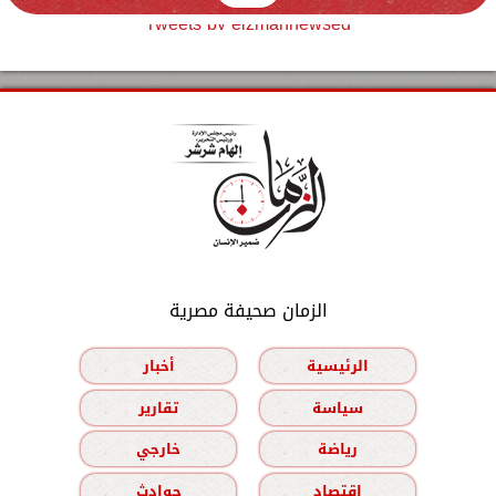
Tweets by elzmannewseg
الزمان صحيفة مصرية
الرئيسية
أخبار
سياسة
تقارير
رياضة
خارجي
اقتصاد
حوادث