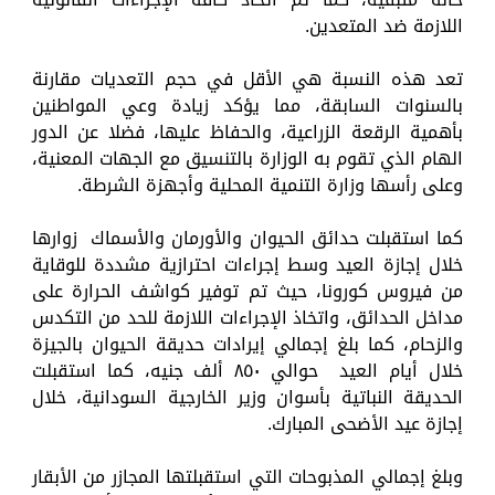
اللازمة ضد المتعدين.
تعد هذه النسبة هي الأقل في حجم التعديات مقارنة
بالسنوات السابقة، مما يؤكد زيادة وعي المواطنين
بأهمية الرقعة الزراعية، والحفاظ عليها، فضلا عن الدور
الهام الذي تقوم به الوزارة بالتنسيق مع الجهات المعنية،
وعلى رأسها وزارة التنمية المحلية وأجهزة الشرطة.
كما استقبلت حدائق الحيوان والأورمان والأسماك زوارها
خلال إجازة العيد وسط إجراءات احترازية مشددة للوقاية
من فيروس كورونا، حيث تم توفير كواشف الحرارة على
مداخل الحدائق، واتخاذ الإجراءات اللازمة للحد من التكدس
والزحام، كما بلغ إجمالي إيرادات حديقة الحيوان بالجيزة
خلال أيام العيد حوالي ٨٥٠ ألف جنيه، كما استقبلت
الحديقة النباتية بأسوان وزير الخارجية السودانية، خلال
إجازة عيد الأضحى المبارك.
وبلغ إجمالي المذبوحات التي استقبلتها المجازر من الأبقار