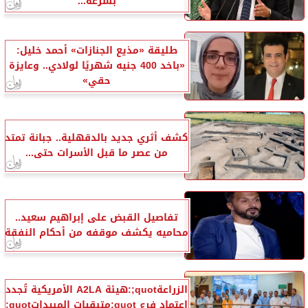
بسرعة...
طليقة «مذيع الجنازات» أحمد خليل:
«باخد 400 جنيه شهريًا لولادي.. وعايزة
حقي»
كشف أثري جديد بالدقهلية.. جبانة تمتد
من عصر ما قبل الأسرات حتى...
تفاصيل القبض على إبراهيم سعيد..
محاميه يكشف موقفه من أحكام النفقة
الزراعةquot;:هيئة A2LA الأمريكية تُجدد
اعتماد فرع quot;متبقيات المبيداتquot;