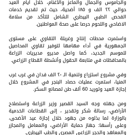
والجاموس والجمال والماعز والأغنام، خلال أيام العيد
حوالي ٢٢ الف و ١٨٥ أضحية، حيث تم تقديم خدمات
الفحص الطبي البيطري الشامل للتأكد من سلامة
الاضاحي واللحوم حرصا على صحة المواطنين.
واستمرت محطات إنتاج وغربلة التقاوي على مستوى
الجمهورية في أداء مهامها لتوفير تقاوي المحاصيل
للموسم الجديد، كما واصل مديرو مديريات الزراعة
بالمحافظات في متابعة الحقول وأنشطة القطاع الزراعي.
وفي مشروع استزراع وتنمية الـ ٢٠ الف فدان في غرب غرب
المنيا، استمرت عمليات حصاد البنجر في المشروع خلال
إجازة العيد وتوريد 60 ألف طن لمصانع السكر.
ومن جهته وجه السيد القصير وزير الزراعة واستصلاح
الأراضي، رسالة شكر وتقدير ، إلى القطاعات الخدمية
بالوزارة لما بذلوه من جهود خلال إجازة عيد الأضحى،
وعلى رأسها: جهاز حماية الأراضي، والمعامل والمجازر
والمعاهد والحجر الزراعى المصري والطب البيطري.