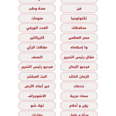
فن
صحة وطب
تكنولوجيا
منوعات
محافظات
العدد الورقي
مصر العظمى
كاريكاتير
وا إسلاماه
مقالات الرأي
مقال رئيس التحرير
الصحف
فيديو الزمان
فيديو رئيس التحرير
الزمان الخالد
البث المباشر
خدمات
خير أجناد الأرض
سماء عربية
الانفوجراف
رؤى و أحلام
توك شو
مرأة و طفل
عقارات