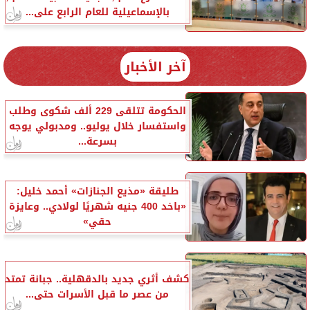
بالإسماعيلية للعام الرابع على...
آخر الأخبار
الحكومة تتلقى 229 ألف شكوى وطلب
واستفسار خلال يوليو.. ومدبولي يوجه
بسرعة...
طليقة «مذيع الجنازات» أحمد خليل:
«باخد 400 جنيه شهريًا لولادي.. وعايزة
حقي»
كشف أثري جديد بالدقهلية.. جبانة تمتد
من عصر ما قبل الأسرات حتى...