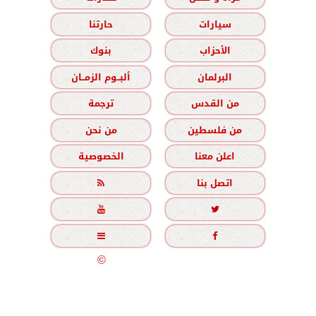
سيارات
حارتنا
الأحزاب
بنوك
البرلمان
ألبــوم الزمــان
من القدس
ترجمة
من فلسطين
من نحن
اعلن معنا
الخصوصية
اتصل بنا





جميع الحقوق محفوظة
©
2020 - 2026 - الزمان