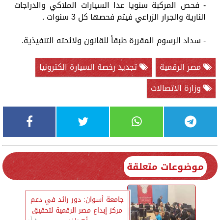
- فحص المركبة سنويا عدا السيارات الملاكي والدراجات
النارية والجرار الزراعي فيتم فحصها كل 3 سنوات .
- ​سداد الرسوم المقررة طبقاً للقانون ولائحته التنفيذية.
مصر الرقمية
تجديد رخصة السيارة الكترونيا
وزارة الاتصالات
موضوعات متعلقة
جامعة أسوان: دور رائد في دعم
مركز إبداع مصر الرقمية لتحقيق