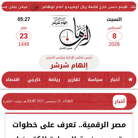
ن خارج قائمة ريال أوفييدو أمام لوهافر
ميلان يعلن فسخ عقد إسماعيل ب
السبت
05:27
أغسطس
صفر
23
8
1448
2026
رئيس مجلس الإدارة ورئيس التحرير
إلهام شرشر
أخبار
سياسة
تقارير
رياضة
خارجي
اقتصاد
أخبار
الثلاثاء، 21 ديسمبر 2021
12:47 مـ
بتوقيت القاهرة
مصر الرقمية.. تعرف على خطوات