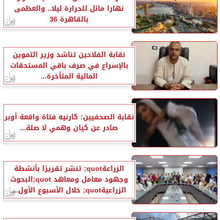
نهارا مائل للحرارة ليلا.. والعظمى
بالقاهرة 36
نقابة الفلاحين تناشد وزير التموين
بالإسراع في صرف باقي المستحقات
المالية المتأخرة...
نقابة الصحفيين: كارنيه فتاة واقعة أوبر
صادر عن كيان وهمي لا صلة...
الزراعةquot; تنشر تقريرًا بأنشطة
وجهود معامل ومعاهد quot;البحوث
الزراعيةquot; خلال الأسبوع الأول...