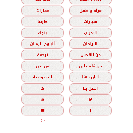
مرأة و طفل
عقارات
سيارات
حارتنا
الأحزاب
بنوك
البرلمان
ألبــوم الزمــان
من القدس
ترجمة
من فلسطين
من نحن
اعلن معنا
الخصوصية
اتصل بنا





جميع الحقوق محفوظة
©