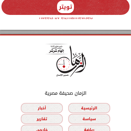
تويتر
Tweets by elzmannewseg
الزمان صحيفة مصرية
الرئيسية
أخبار
سياسة
تقارير
رياضة
خارجي