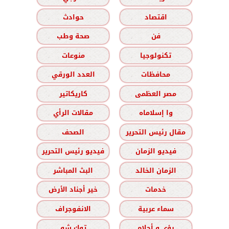
اقتصاد
حوادث
فن
صحة وطب
تكنولوجيا
منوعات
محافظات
العدد الورقي
مصر العظمى
كاريكاتير
وا إسلاماه
مقالات الرأي
مقال رئيس التحرير
الصحف
فيديو الزمان
فيديو رئيس التحرير
الزمان الخالد
البث المباشر
خدمات
خير أجناد الأرض
سماء عربية
الانفوجراف
رؤى و أحلام
توك شو