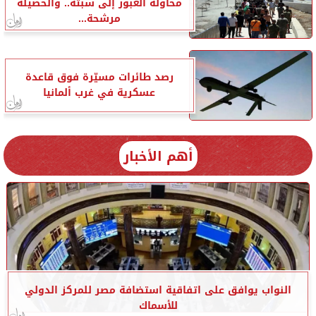
محاولة العبور إلى سبتة.. والحصيلة
مرشحة...
رصد طائرات مسيّرة فوق قاعدة
عسكرية في غرب ألمانيا
أهم الأخبار
النواب يوافق على اتفاقية استضافة مصر للمركز الدولي
للأسماك