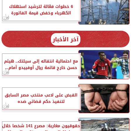
6 خطوات فعّالة لترشيد استهلاك
الكهرباء وخفض قيمة الفاتورة
آخر الأخبار
مع احتمالية انتقاله إلى سيلتك.. هيثم
حسن خارج قائمة ريال أوفييدو أمام...
القبض على لاعب منتخب مصر السابق
لتنفيذ حكم قضائي ضده
حقوقيون مغاربة: مصرع 141 شخصا خلال