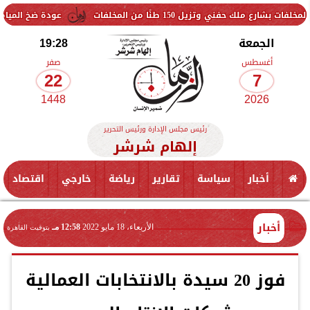
زيل 150 طنًا من المخلفات
عودة ضخ المياه تدريجيًا لمنا
الجمعة
19:28
أغسطس
صفر
22
7
1448
2026
رئيس مجلس الإدارة ورئيس التحرير
إلهام شرشر
أخبار
سياسة
تقارير
رياضة
خارجي
اقتصاد
أخبار
الأربعاء، 18 مايو 2022
12:58 مـ
بتوقيت القاهرة
فوز 20 سيدة بالانتخابات العمالية