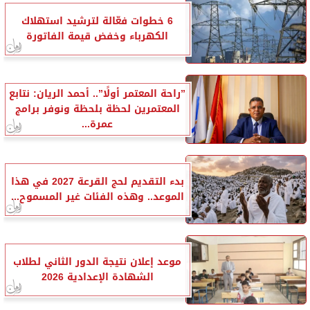
6 خطوات فعّالة لترشيد استهلاك
الكهرباء وخفض قيمة الفاتورة
”راحة المعتمر أولًا”.. أحمد الريان: نتابع
المعتمرين لحظة بلحظة ونوفر برامج
عمرة...
بدء التقديم لحج القرعة 2027 في هذا
الموعد.. وهذه الفئات غير المسموح...
موعد إعلان نتيجة الدور الثاني لطلاب
الشهادة الإعدادية 2026