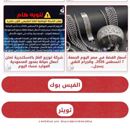
أسعار الفضة في مصر اليوم الجمعة
شركة توزيع الغاز بالاسكندرية تعلن
7 أغسطس 2026.. والجرام النقي
أعمال صيانة بمحور المحمودية
يسجل...
العوايد مساء اليوم
الفيس بوك
تويتر
Tweets by elzmannewseg