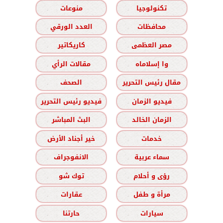
تكنولوجيا
منوعات
محافظات
العدد الورقي
مصر العظمى
كاريكاتير
وا إسلاماه
مقالات الرأي
مقال رئيس التحرير
الصحف
فيديو الزمان
فيديو رئيس التحرير
الزمان الخالد
البث المباشر
خدمات
خير أجناد الأرض
سماء عربية
الانفوجراف
رؤى و أحلام
توك شو
مرأة و طفل
عقارات
سيارات
حارتنا