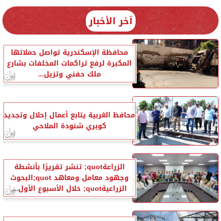
آخر الأخبار
محافظة الإسكندرية تواصل حملاتها
المكبرة لرفع تراكمات المخلفات بشارع
ملك حفني وتزيل...
محافظ الغربية يتابع أعمال إحلال وتجديد
كوبري شنودة الملاحي
الزراعةquot; تنشر تقريرًا بأنشطة
وجهود معامل ومعاهد quot;البحوث
الزراعيةquot; خلال الأسبوع الأول...