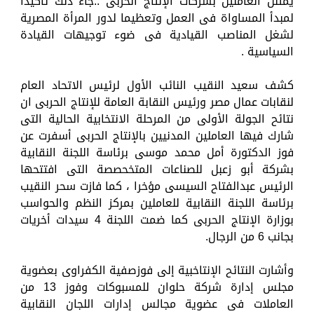
يمثلن العاملين بشركات الإنتاج الحربى ..جاء ذلك تأكيدا
لمبدأ المساواة فى العمل وتعظيما لدور المرأة المصرية
لشغل المناصب القيادية فى ضوء توجيهات القيادة
السياسية .
كشف سعيد النقيب النائب الأول لرئيس الاتحاد العام
لنقابات عمال مصر ورئيس النقابة العامة للإنتاج الحربى ان
نتائح الجولة الأولى من المرحلة الانتخابية الحالية التى
شارك فيها العاملين المدنيين بالإنتاج الحربى أسفرت عن
فوز الدكتورة أمل محمد موسى برئاسة اللجنة النقابية
بشركة أبو زعبل للصناعات المتخحصصة التى افتتحها
الرئيس عبدالفتاح السيسى مؤخرا ، كما فازت سحر النقيب
برئاسة اللجنة النقابية للعاملين بمركز النظم والحواسب
بوزارة الإنتاج الحربى كما ضمت اللجنة 4 سيدات أخريات
بجانب 6 من الرجال.
وأشارت النتائح الإنتاخبية إلى فوزصفية الكفراوى بعضوية
مجلس إدارة شركة حلوان للمسبوكات وفوز 13 من
العاملات فى عضوية مجالس إدارات اللجان النقابية