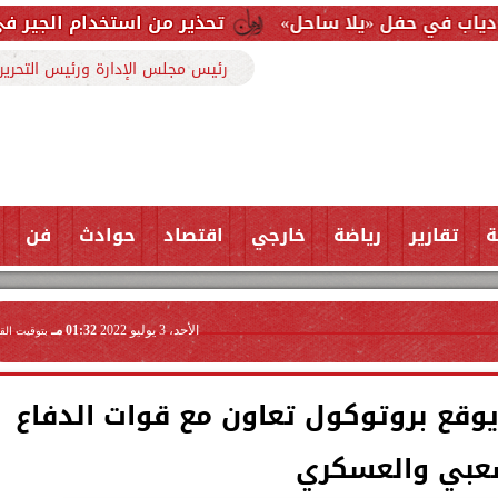
ا ساحل»
تحذير من استخدام الجير في تجهيز حمص حلاو
رئيس مجلس الإدارة ورئيس التحرير
ة
تقارير
رياضة
خارجي
اقتصاد
حوادث
فن
الأحد، 3 يوليو 2022
01:32 مـ
بتوقيت الق
قع بروتوكول تعاون مع قوات الدفاع
عبي والعسكري