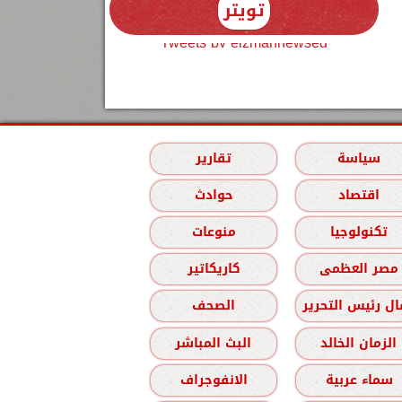
تويتر
Tweets by elzmannewseg
سياسة
تقارير
اقتصاد
حوادث
تكنولوجيا
منوعات
مصر العظمى
كاريكاتير
ل رئيس التحرير
الصحف
الزمان الخالد
البث المباشر
سماء عربية
الانفوجراف