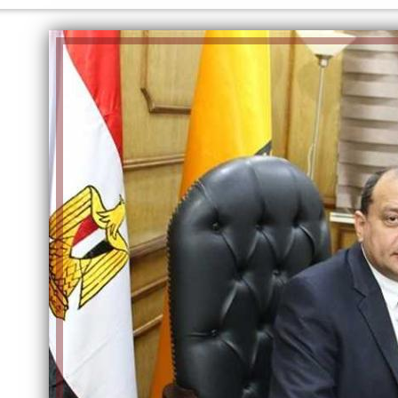
إلهام شرشر تكتب: دي مبقتش كورة..
إلهام شرشر تكتب: «صلاح» ملك
دي سياسة
المحبة.. رسول السلام والإنسانية