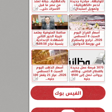
للواجهة.. مبادرة جديدة
بالدقهلية.. جبانة تمتد
لدعم «الكهربائية»
من عصر ما قبل
وتمويل استبدال
الأسرات حتى...
السيارات...
أسعار الفراخ اليوم
محافظ المنوفية يعتمد
السبت 8 أغسطس
نتيجة الدور الثاني
2026.. تراجع واستقرار
للشهادة الإعدادية
في بورصة الدواجن
بنسبة نجاح 89.58%
3070 فرصة عمل جديدة
أسعار الذهب اليوم
بالقطاع الخاص.. وظائف
السبت 8 أغسطس
برواتب تصل إلى 9500
2026.. عيار 21 يقفز 100
جنيه
جنيه...
الفيس بوك