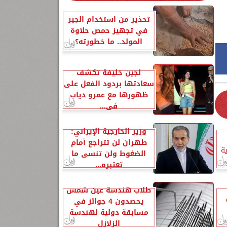
تحذير من استخدام الجير
في تجهيز حمص حلاوة
المولد.. ما خطورته؟
لجين خليفة تكشف
سعادتها بردود الفعل على
ظهورها مع عمرو دياب
في...
وزير الخارجية الإيراني:
طهران لن تتراجع أمام
ة
الضغوط ولن تنسى ما
تعتبره...
طلاب هندسة عين شمس
يحصدون 4 جوائز في
مسابقة دولية لهندسة
الزلازل