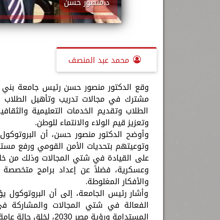
د.منصور حسن
محمد عبد المنصف
وقع الدكتور منصور حسن رئيس جامعة بني 
مشترك في مجالات تدريب وتأهيل الطلاب وف
الطلاب وتقديم الخدمات التعليمية والثقاف
وتعزيز قيم الولاء والانتماء للوطن.
وأوضح الدكتور منصور حسن، أن البروتوكول
وتوعيتهم بتحديات الأمن القومي ورفع مستو
على القيادة في شتي المجالات وذلك من خلا
وعسكرية، فضلاً عن إعداد برامج متخصصة ت
والأفكار المغلوطة.
وأشار رئيس الجامعة، إلى أن البروتوكول يؤ
الفعالة في شتي المجالات والمشاركة في ا
المستدامة ورؤية مصر 2030، لخلق حالة عامة من الترابط بين فئات المجتمع المصري.