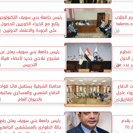
م الطلاب
رئيس جامعة بني سويف التكنولوجي
سابقة talents on fire
يتابع مع الخبراء الكوريين للحصول
على الجودة والاعتماد الدوليين
 تنظيم
رئيس جامعة بني سويف يعلن عن
 الدول
مشروع علاجي جديد لأعضاء هيئة
بر عدد من
التدريس
 الدفاع
محافظ الشرقية يستقبل قائد قوات
واء عاجل
الدفاع الشعبي والعسكري بمكتبه
لزقازيق
بالديوان العام
 يقدم
رئيس جامعة بني سويف يعلن رفع
70
حالة الطوارئ بالمستشفى الجامعي