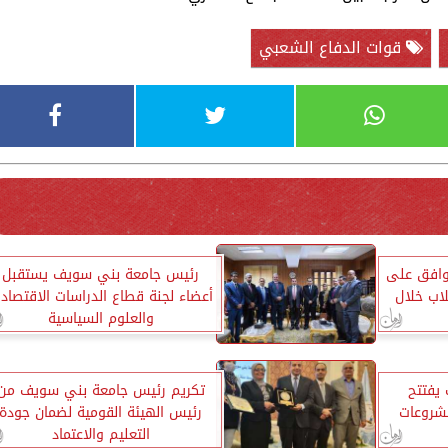
قوات الدفاع الشعبي
افق على
رئيس جامعة بني سويف يستقبل
اب خلال
أعضاء لجنة قطاع الدراسات الاقتصادي
والعلوم السياسية
يفتتح
تكريم رئيس جامعة بني سويف من
مشروعات
رئيس الهيئة القومية لضمان جودة
التعليم والاعتماد