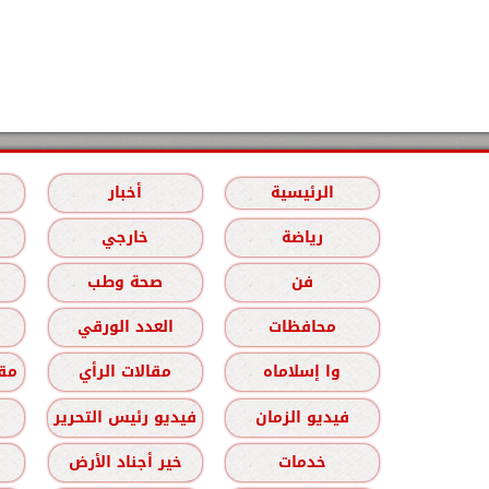
الرئيسية
أخبار
رياضة
خارجي
فن
صحة وطب
محافظات
العدد الورقي
وا إسلاماه
مقالات الرأي
مقا
فيديو الزمان
فيديو رئيس التحرير
خدمات
خير أجناد الأرض