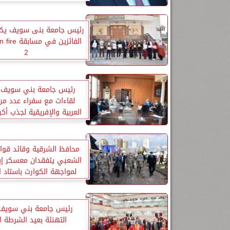
رئيس جامعة بنى سويف يكر
الفائزين في م
2
رئيس جامعة بني سويف:
لقاءات مع سفراء عدد من
العربية والإفريقية لجذب أك
الوافدين
محافظ الشرقية وقائد قوات
الشعبي يتفقدان معسكر إي
لمواجهة الكوارث باستاد ا
رئيس جامعة بني سويف
التهنئة بعيد الشرطة الـ 