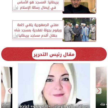
بريطانيا: المسجد هو الأساس
في إيصال رسالة الإسلام
مفتي الجمهورية يلقي كلمة
ويقوم بجولة تفقدية بمسجد شاه
جهان أقدم مساجد بريطانيا
مقال رئيس التحرير
إلهــام
 ملك
رسالتي لآخر الزمان.. «30 يونيو» إعادة