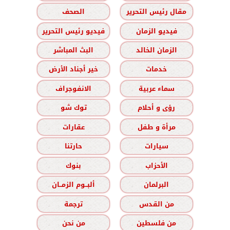
مقال رئيس التحرير
الصحف
فيديو الزمان
فيديو رئيس التحرير
الزمان الخالد
البث المباشر
خدمات
خير أجناد الأرض
سماء عربية
الانفوجراف
رؤى و أحلام
توك شو
مرأة و طفل
عقارات
سيارات
حارتنا
الأحزاب
بنوك
البرلمان
ألبــوم الزمــان
من القدس
ترجمة
من فلسطين
من نحن