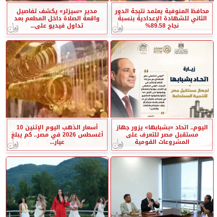
محافظ المنوفية يعتمد نتيجة الدور
مدير «سيزلر» يكشف تفاصيل
الثاني للشهادة الإعدادية بنسبة
واقعة الصلاة داخل المطعم بعد
نجاح 89.58%
تداول فيديو على...
اليوم.. اتحاد «بشبابها» يزور جهاز
أسعار الذهب اليوم الإثنين 10
مستقبل مصر للتعرف على
أغسطس 2026 في مصر.. كم يبلغ
المشروعات القومية
عيار...