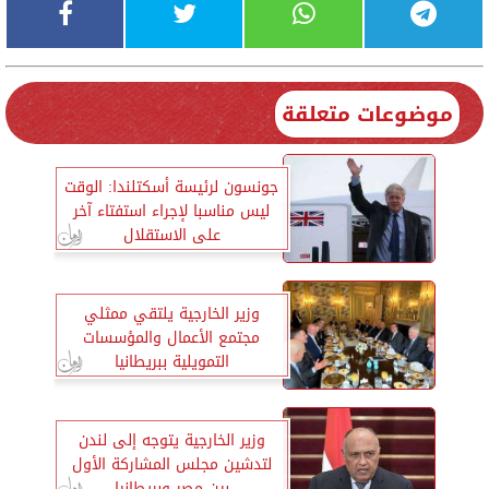
موضوعات متعلقة
جونسون لرئيسة أسكتلندا: الوقت
ليس مناسبا لإجراء استفتاء آخر
على الاستقلال
وزير الخارجية يلتقي ممثلي
مجتمع الأعمال والمؤسسات
التمويلية ببريطانيا
وزير الخارجية يتوجه إلى لندن
لتدشين مجلس المشاركة الأول
بين مصر وبريطانيا