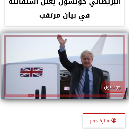
البريطاني جونسون يعلن استقالته
في بيان مرتقب
جونسون
سارة حجار