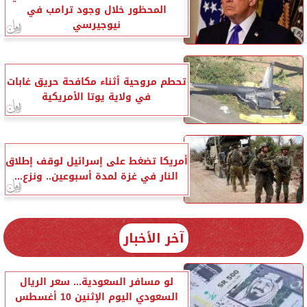
المحظور خلال وجود ترامب في
نيوجيرسي
تحطم مروحية أثناء مكافحة حريق غابات
في ولاية يوتا الأمريكية
أمريكا تضغط على إسرائيل لوقف إطلاق
النار في غزة لمدة أسبوعين.. ونزع...
آخر الأخبار
لو مسافر السعودية... سعر الريال
السعودي اليوم الإثنين 10 أغسطس