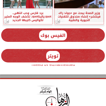
وزير الصحة يبحث مع «جولد راك
برد قارس وحب انتهى..
فينتشر» إنشاء صندوق للتقنيات
quot;ياليناquot; تكشف الوجه المثير
الحيوية والطبية
لكواليس كليبها الجديد
الفيس بوك
تويتر
Tweets by elzmannewseg