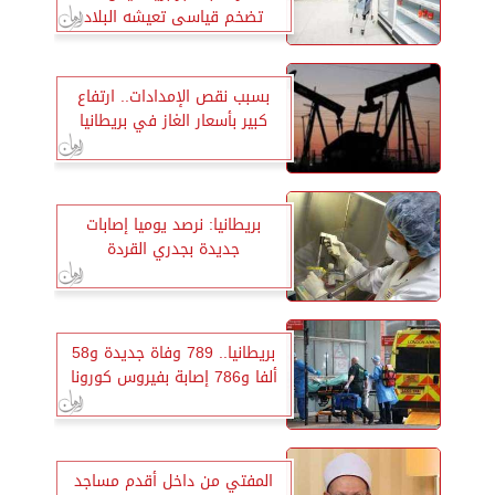
تضخم قياسى تعيشه البلاد
بسبب نقص الإمدادات.. ارتفاع
كبير بأسعار الغاز في بريطانيا
بريطانيا: نرصد يوميا إصابات
جديدة بجدري القردة
بريطانيا.. 789 وفاة جديدة و58
ألفا و786 إصابة بفيروس كورونا
المفتي من داخل أقدم مساجد