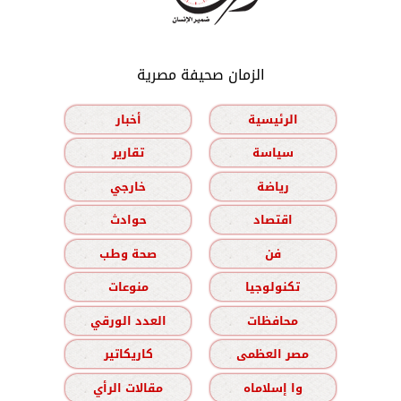
الزمان صحيفة مصرية
الرئيسية
أخبار
سياسة
تقارير
رياضة
خارجي
اقتصاد
حوادث
فن
صحة وطب
تكنولوجيا
منوعات
محافظات
العدد الورقي
مصر العظمى
كاريكاتير
وا إسلاماه
مقالات الرأي