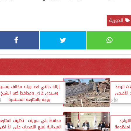
الدورية
ت الرصد
إزالة حالتي تعد وبناء مخالف بمسير
د الأضحى
وسيدي غازي ومحافظ كفر الشيخ
يوجه بالمتابعة المستمرة
لتواجد
محافظ بني سويف : تكثيف المتابعة
 لمنظومة
الميدانية لمنع التعديات على الأراض