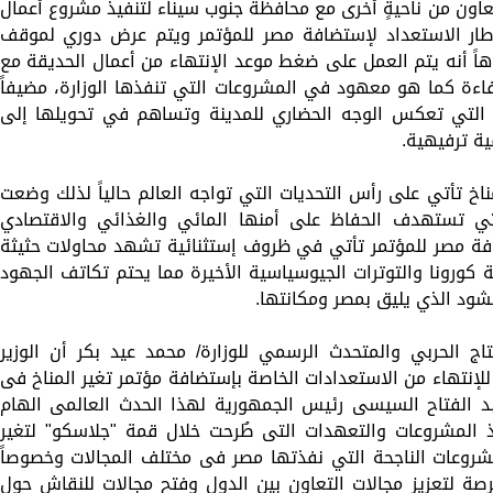
 تتعاون من ناحيةٍ أخرى مع محافظة جنوب سيناء لتنفيذ مشروع أعمال
طار الاستعداد لإستضافة مصر للمؤتمر ويتم عرض دوري لموقف
وهاً أنه يتم العمل على ضغط موعد الإنتهاء من أعمال الحديقة مع
كفاءة كما هو معهود في المشروعات التي تنفذها الوزارة، مضيفاً
 التي تعكس الوجه الحضاري للمدينة وتساهم في تحويلها إلى
ية ترفيهية.
اخ تأتي على رأس التحديات التي تواجه العالم حالياً لذلك وضعت
ي تستهدف الحفاظ على أمنها المائي والغذائي والاقتصادي
افة مصر للمؤتمر تأتي في ظروف إستثنائية تشهد محاولات حثيثة
 كورونا والتوترات الجيوسياسية الأخيرة مما يحتم تكاتف الجهود
منشود الذي يليق بمصر ومكانتها.
تاج الحربي والمتحدث الرسمي للوزارة/ محمد عيد بكر أن الوزير
للإنتهاء من الاستعدادات الخاصة بإستضافة مؤتمر تغير المناخ فى
عبد الفتاح السيسى رئيس الجمهورية لهذا الحدث العالمى الهام
لمشروعات والتعهدات التى طُرحت خلال قمة "جلاسكو" لتغير
مشروعات الناجحة التي نفذتها مصر فى مختلف المجالات وخصوصاً
فرصة لتعزيز مجالات التعاون بين الدول وفتح مجالات للنقاش حول