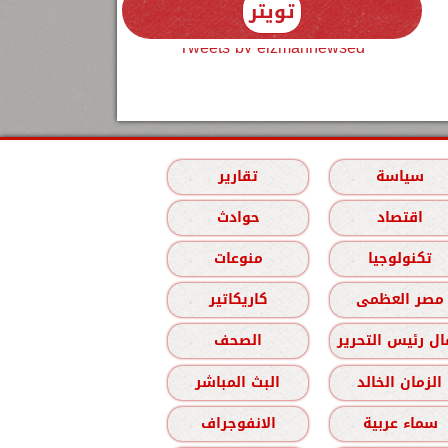
تويتر
Tweets by elzmannewseg
سياسة
تقارير
اقتصاد
حوادث
تكنولوجيا
منوعات
مصر العظمى
كاريكاتير
ل رئيس التحرير
الصحف
الزمان الخالد
البث المباشر
سماء عربية
الانفوجراف