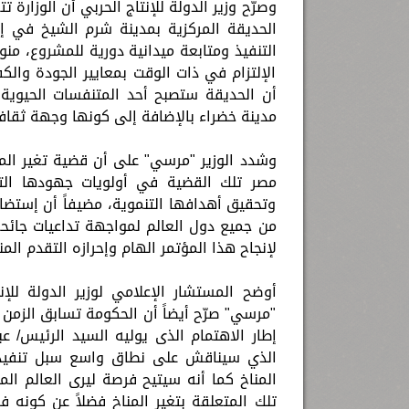
وصرّح وزير الدولة للإنتاج الحربي أن الوزارة
الحديقة المركزية بمدينة شرم الشيخ في إ
التنفيذ ومتابعة ميدانية دورية للمشروع، من
الإلتزام في ذات الوقت بمعايير الجودة وال
أن الحديقة ستصبح أحد المتنفسات الحيوية
مدينة خضراء بالإضافة إلى كونها وجهة ثقاف
وشدد الوزير "مرسي" على أن قضية تغير المن
مصر تلك القضية في أولويات جهودها الت
وتحقيق أهدافها التنموية، مضيفاً أن إستض
من جميع دول العالم لمواجهة تداعيات جائحة
لإنجاح هذا المؤتمر الهام وإحرازه التقدم ال
أوضح المستشار الإعلامي لوزير الدولة للإن
"مرسي" صرّح أيضاً أن الحكومة تسابق الزمن 
إطار الاهتمام الذى يوليه السيد الرئيس/ 
الذي سيناقش على نطاق واسع سبل تنفيذ ا
المناخ كما أنه سيتيح فرصة ليرى العالم ال
تلك المتعلقة بتغير المناخ فضلاً عن كونه 