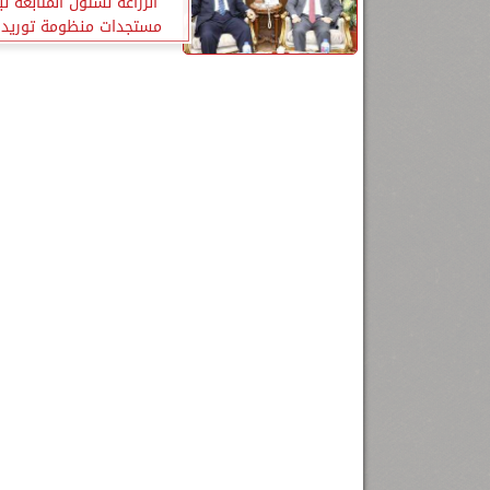
الزراعة لشئون المتابعة لب
مستجدات منظومة توريد ا