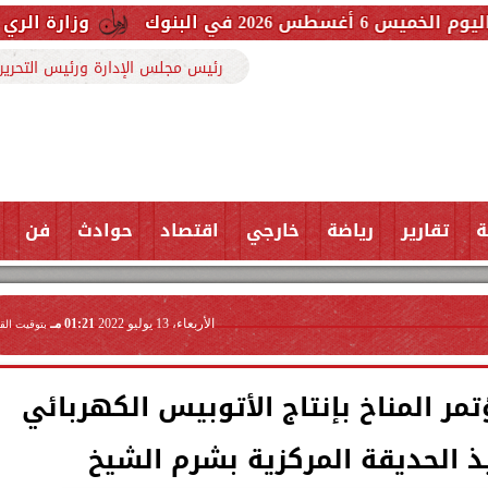
وزارة الري حررنا 3607 مخالفة بفضل تعاون المواطنين
رئيس مجلس الإدارة ورئيس التحرير
ة
تقارير
رياضة
خارجي
اقتصاد
حوادث
فن
الأربعاء، 13 يوليو 2022
01:21 مـ
بتوقيت الق
تمر المناخ بإنتاج الأتوبيس الكهربائي
 الحديقة المركزية بشرم الشيخ