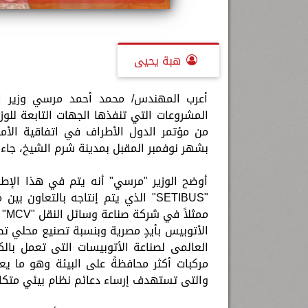
هبة يحيى
أعرب المهندس/ محمد أحمد مرسي وزير الد
المشروعات التي تنفذها الجهات التابعة للو
بشهر نوفمبر المقبل بمدينة شرم الشيخ، جاء 
أوضح الوزير "مرسي" أنه يتم في هذا الإطار
مم
العالمى لصناعة الأتوبيسات التى تعمل بالك
والتى تستهدف إرساء دعائم نظام بيئي متكا