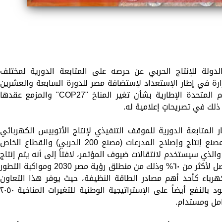
ولة للإنتاج الحربي عن حرصه على المتابعة الدورية لمختلف
زارة في إطار الإستعداد لإستضافة مصر للدورة السابعة والعشرين
من مؤتمر الدول الأطراف في اتفاقية الأمم المتحدة الإطارية بشأن تغير المناخ "COP27" والمزمع عقدها
ذلك في تصريحاتٍ إعلامية له.
 المتابعة الدورية للموقف التنفيذي لإنتاج الأتوبيس الكهربائي
"SETIBUS" الذي يتم إنتاجه بالتعاون بين مصنع إنتاج وإصلاح المدرعات (مصنع 200 الحربي) والقطاع الخاص
ثلاً في شركة صناعة وسائل النقل "MCV" والذي سيستخدم لانتقالات ضيوف المؤتمر، لافتاً إلى أنه يتم إنتاج
الأتوبيس بأيدٍ مصرية وبنسبة تصنيع محلي تصل لأكثر من ٦٠% وذلك من منطلق رؤية مصر 2030 ومواكبة التطور
هرباء كأحد أهم مصادر الطاقة النظيفة، حيث يوفر هذا التعاون
مركبات أكثر محافظةً على البيئة وهو ما يعود بالنفع أيضاً على الإستراتيجية الوطنية للتغيرات المناخية ٠٥٠
مل ومستدام.