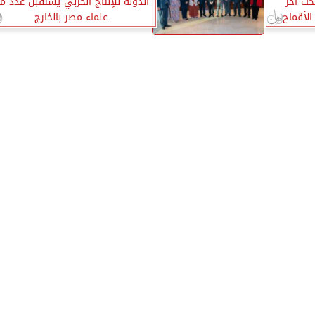
حث آخر
الدولة للإنتاج الحربي يستقبل عدد م
لأقماح
علماء مصر بالخارج