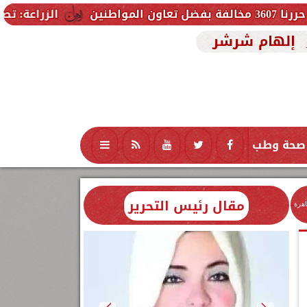
الزراعة: تصدر 712 ترخيص تشغيل جديد لمشروعات الثروة الحيوانية والداجنة.. وتسجيل 832 مخلوط أعلاف
إلهام شرشر
صحة وطب
تكنولوجيا
منوعات
محافظات
مقال رئيس التحرير
اهرة