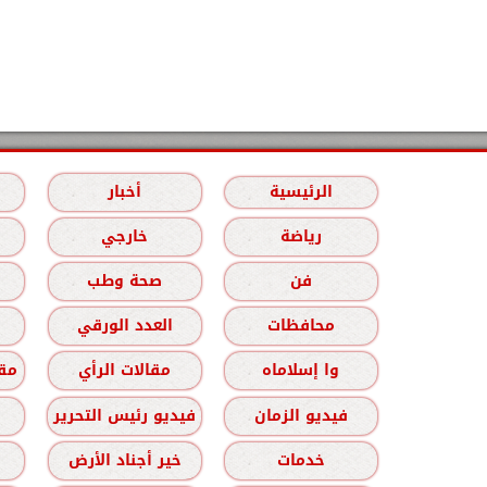
الرئيسية
أخبار
رياضة
خارجي
فن
صحة وطب
محافظات
العدد الورقي
وا إسلاماه
مقالات الرأي
مقا
فيديو الزمان
فيديو رئيس التحرير
خدمات
خير أجناد الأرض