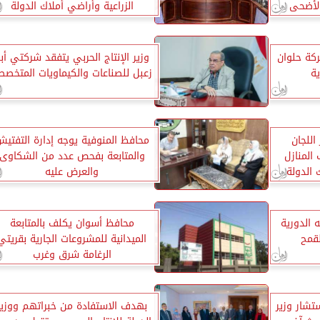
الأضحى
الزراعية وأراضي أملاك الدولة
ركة حلوان
وزير الإنتاج الحربي يتفقد شركتي أب
ية
زعبل للصناعات والكيماويات المتخصص
اللجان
محافظ المنوفية يوجه إدارة التفتي
 المنازل
والمتابعة بفحص عدد من الشكاوى
 الدولة
والعرض عليه
الدولة
 الدورية
محافظ أسوان يكلف بالمتابعة
لقمح
الميدانية للمشروعات الجارية بقريتي
الرغامة شرق وغرب
تشار وزير
بهدف الاستفادة من خبراتهم ووزير