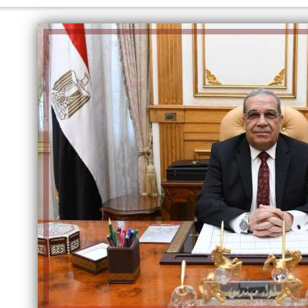
الكاتبة إلهام شرشر تهنئ الرئيس
السيسي بعيد ميلاده وتُشيد بجهوده
إلهام شرشر تكتب: دي مبقتش كورة..
في بناء الدولة
دي سياسة