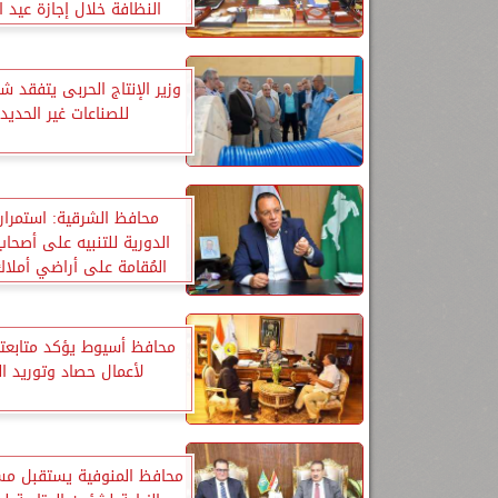
النظافة خلال إجازة عيد 
المبارك
وزير الإنتاج الحربى يتفقد ش
للصناعات غير الحديد
محافظ الشرقية: استمرار 
الدورية للتنبيه على أصحاب
المُقامة على أراضي أملاك
بسرعة الدخول تحت مظلة 
والقانون
محافظ أسيوط يؤكد متابعته
لأعمال حصاد وتوريد ا
محافظ المنوفية يستقبل مس