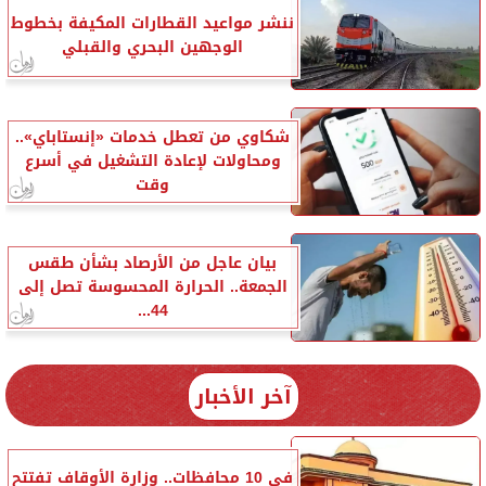
ننشر مواعيد القطارات المكيفة بخطوط
الوجهين البحري والقبلي
شكاوي من تعطل خدمات «إنستاباي»..
ومحاولات لإعادة التشغيل في أسرع
وقت
بيان عاجل من الأرصاد بشأن طقس
الجمعة.. الحرارة المحسوسة تصل إلى
44...
آخر الأخبار
في 10 محافظات.. وزارة الأوقاف تفتتح