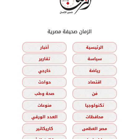
الزمان صحيفة مصرية
الرئيسية
أخبار
سياسة
تقارير
رياضة
خارجي
اقتصاد
حوادث
فن
صحة وطب
تكنولوجيا
منوعات
محافظات
العدد الورقي
مصر العظمى
كاريكاتير