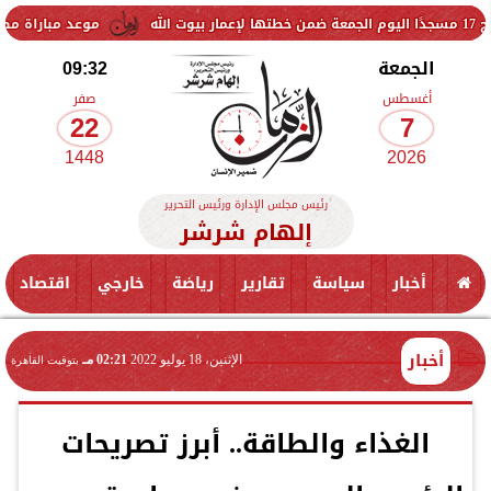
موعد مباراة مصر وإسبانيا في نص
الجمعة
09:32
أغسطس
صفر
22
7
1448
2026
رئيس مجلس الإدارة ورئيس التحرير
إلهام شرشر
أخبار
سياسة
تقارير
رياضة
خارجي
اقتصاد
أخبار
الإثنين، 18 يوليو 2022
02:21 مـ
بتوقيت القاهرة
الغذاء والطاقة.. أبرز تصريحات