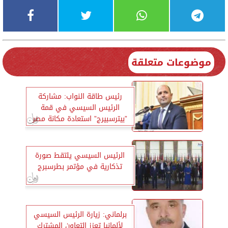
موضوعات متعلقة
رئيس طاقة النواب: مشاركة
الرئيس السيسي في قمة
”بيترسبيرج” استعادة مكانة مصر
ودورها العالمي
الرئيس السيسي يلتقط صورة
تذكارية في مؤتمر بطرسبرج
برلماني: زيارة الرئيس السيسي
لألمانيا تعزز التعاون المشترك