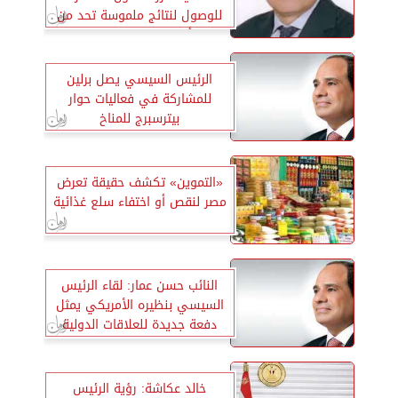
للوصول لنتائج ملموسة تحد من
أضرار التغير المناخي
الرئيس السيسي يصل برلين
للمشاركة في فعاليات حوار
بيترسبرج للمناخ
«التموين» تكشف حقيقة تعرض
مصر لنقص أو اختفاء سلع غذائية
النائب حسن عمار: لقاء الرئيس
السيسي بنظيره الأمريكي يمثل
دفعة جديدة للعلاقات الدولية
المصرية خلال الفترة المقبلة
خالد عكاشة: رؤية الرئيس