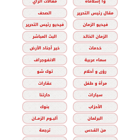
وا إسلاماه
مقالات الرأي
مقال رئيس التحرير
الصحف
فيديو الزمان
فيديو رئيس التحرير
الزمان الخالد
البث المباشر
خدمات
خير أجناد الأرض
سماء عربية
الانفوجراف
رؤى و أحلام
توك شو
مرأة و طفل
عقارات
سيارات
حارتنا
الأحزاب
بنوك
البرلمان
ألبــوم الزمــان
من القدس
ترجمة