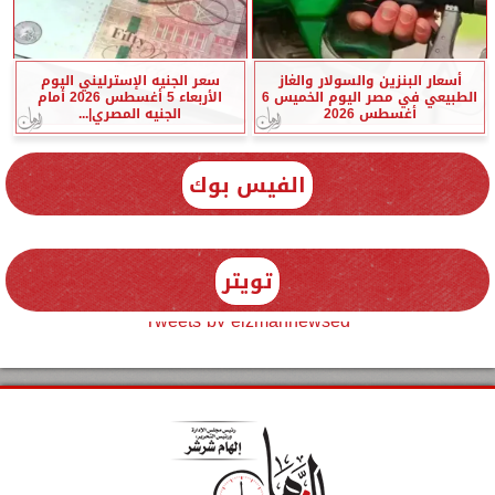
أسعار البنزين والسولار والغاز
سعر الجنيه الإسترليني اليوم
الطبيعي في مصر اليوم الخميس 6
الأربعاء 5 أغسطس 2026 أمام
أغسطس 2026
الجنيه المصري|...
الفيس بوك
تويتر
Tweets by elzmannewseg