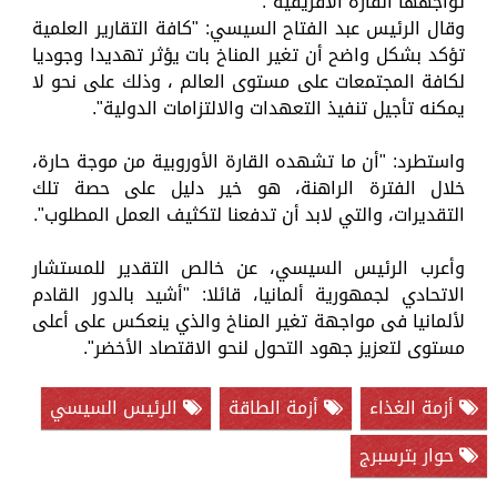
تواجهها القارة الأفريقية".
وقال الرئيس عبد الفتاح السيسي: "كافة التقارير العلمية
تؤكد بشكل واضح أن تغير المناخ بات يؤثر تهديدا وجوديا
لكافة المجتمعات على مستوى العالم ، وذلك على نحو لا
يمكنه تأجيل تنفيذ التعهدات والالتزامات الدولية".
واستطرد: "أن ما تشهده القارة الأوروبية من موجة حارة،
خلال الفترة الراهنة، هو خير دليل على حصة تلك
التقديرات، والتي لابد أن تدفعنا لتكثيف العمل المطلوب".
وأعرب الرئيس السيسي، عن خالص التقدير للمستشار
الاتحادي لجمهورية ألمانيا، قائلا: "أشيد بالدور القادم
لألمانيا فى مواجهة تغير المناخ والذي ينعكس على أعلى
مستوى لتعزيز جهود التحول لنحو الاقتصاد الأخضر".
أزمة الغذاء
أزمة الطاقة
الرئيس السيسي
حوار بترسبرج