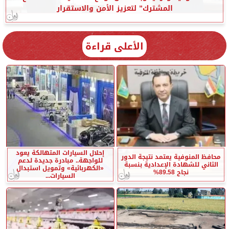
المشترك” لتعزيز الأمن والاستقرار
الأعلى قراءة
إحلال السيارات المتهالكة يعود
محافظ المنوفية يعتمد نتيجة الدور
للواجهة.. مبادرة جديدة لدعم
الثاني للشهادة الإعدادية بنسبة
«الكهربائية» وتمويل استبدال
نجاح 89.58%
السيارات...