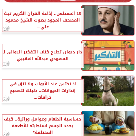
10 أغسطس.. إذاعة القرآن الكريم تبث
المصحف المجود بصوت الشيخ محمود
علي...
دار ديوان تطرح كتاب التفكير الروائي لـ
السعودي عبدالله العقيبي
لا تختبئ عند الأبواب ولا تثق في
إنذارات الحيوانات.. دليلك لتصحيح
خرافات...
حساسية الطعام وعوامل وراثية.. كيف
يحدد الجسم استجابته للأطعمة
المختلفة؟