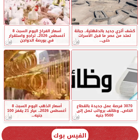
كشف أثري جديد بالدقهلية.. جبانة
أسعار الفراخ اليوم السبت 8
تمتد من عصر ما قبل الأسرات
أغسطس 2026.. تراجع واستقرار
حتى...
في بورصة الدواجن
3070 فرصة عمل جديدة بالقطاع
أسعار الذهب اليوم السبت 8
الخاص.. وظائف برواتب تصل إلى
أغسطس 2026.. عيار 21 يقفز 100
9500 جنيه
جنيه...
الفيس بوك