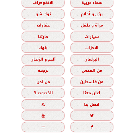
سماء عربية
الانفوجراف
رؤى و أحلام
توك شو
مرأة و طفل
عقارات
سيارات
حارتنا
الأحزاب
بنوك
البرلمان
ألبــوم الزمــان
من القدس
ترجمة
من فلسطين
من نحن
اعلن معنا
الخصوصية
اتصل بنا




