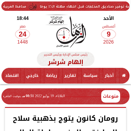
لفات قبل انتهاء مهلة الـ15 يومًا
محافظ الغربية يتفقد حزمة من 
الأحد
18:44
أغسطس
صفر
24
9
1448
2026
رئيس مجلس الإدارة ورئيس التحرير
إلهام شرشر
أخبار
سياسة
تقارير
رياضة
خارجي
اقتصاد
منوعات
الثلاثاء، 19 يوليو 2022
08:51 مـ
بتوقيت القاهرة
رومان كانون يتوج بذهبية سلاح