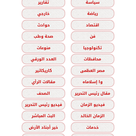
سياسة
تقارير
رياضة
خارجي
اقتصاد
حوادث
فن
صحة وطب
تكنولوجيا
منوعات
محافظات
العدد الورقي
مصر العظمى
كاريكاتير
وا إسلاماه
مقالات الرأي
مقال رئيس التحرير
الصحف
فيديو الزمان
فيديو رئيس التحرير
الزمان الخالد
البث المباشر
خدمات
خير أجناد الأرض