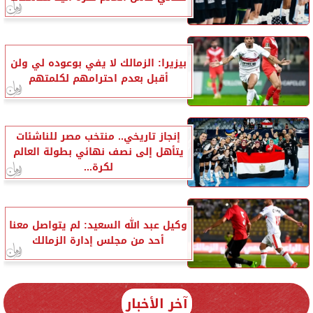
بيزيرا: الزمالك لا يفي بوعوده لي ولن
أقبل بعدم احترامهم لكلمتهم
إنجاز تاريخي.. منتخب مصر للناشئات
يتأهل إلى نصف نهائي بطولة العالم
لكرة...
وكيل عبد الله السعيد: لم يتواصل معنا
أحد من مجلس إدارة الزمالك
آخر الأخبار