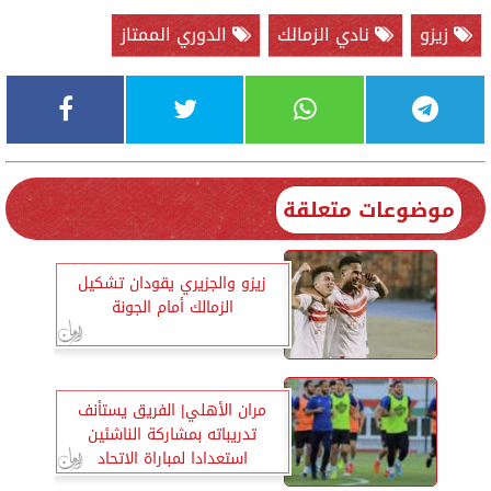
زيزو
نادي الزمالك
الدوري الممتاز
موضوعات متعلقة
زيزو والجزيري يقودان تشكيل
الزمالك أمام الجونة
مران الأهلي| الفريق يستأنف
تدريباته بمشاركة الناشئين
استعدادا لمباراة الاتحاد