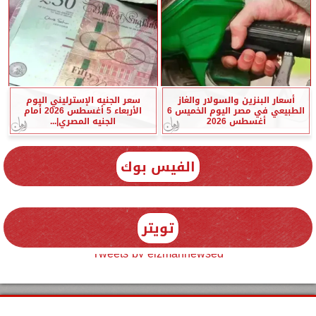
أسعار البنزين والسولار والغاز
سعر الجنيه الإسترليني اليوم
الطبيعي في مصر اليوم الخميس 6
الأربعاء 5 أغسطس 2026 أمام
أغسطس 2026
الجنيه المصري|...
الفيس بوك
تويتر
Tweets by elzmannewseg