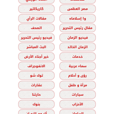
مصر العظمى
كاريكاتير
وا إسلاماه
مقالات الرأي
مقال رئيس التحرير
الصحف
فيديو الزمان
فيديو رئيس التحرير
الزمان الخالد
البث المباشر
خدمات
خير أجناد الأرض
سماء عربية
الانفوجراف
رؤى و أحلام
توك شو
مرأة و طفل
عقارات
سيارات
حارتنا
الأحزاب
بنوك
البرلمان
ألبــوم الزمــان