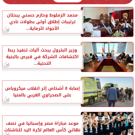
محمد الزملوط وحازم حسني يبحثان
ترتيبات إطلاق أولى بطولات نادي
الأجواد للرماية...
وزير البترول يبحث آليات تنفيذ ربط
اكتشافات الشركة في قبرص بالبنية
التحتية...
إصابة 8 أشخاص إثر انقلاب ميكروباص
على الصحراوي الغربي بالمنيا
موعد مباراة مصر وإسبانيا في نصف
نهائي كأس العالم لكرة اليد للناشئات