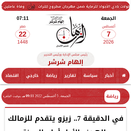
واد للرماية ضمن مهرجان مطروح للتراث
وفاة عاملين متأثرين بإصابتهما 
الجمعة
07:11
أغسطس
صفر
22
7
1448
2026
رئيس مجلس الإدارة ورئيس التحرير
إلهام شرشر
أخبار
سياسة
تقارير
رياضة
خارجي
اقتصاد
رياضة
الجمعة، 5 أغسطس 2022
09:11 مـ
بتوقيت القاهرة
في الدقيقة 7.. زيزو يتقدم للزمالك