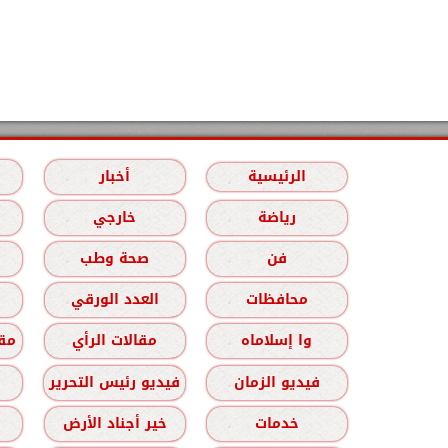
الرئيسية
أخبار
رياضة
خارجي
فن
صحة وطب
محافظات
العدد الورقي
وا إسلاماه
مقالات الرأي
مقا
فيديو الزمان
فيديو رئيس التحرير
خدمات
خير أجناد الأرض