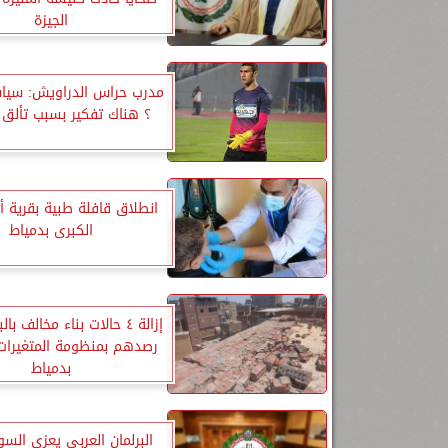
الجيزة
مدرب حراس الدراويش: سياسة
؟ هناك تفكير بسبب تألق ا
انطلاق قافلة طبية بقرية أ
الكبرى بدمياط
إزالة ٤ حالات بناء مخالف ب
رصدهم بمنظومة المتغيرات 
بدمياط
البرلمان العربي يعزي الس