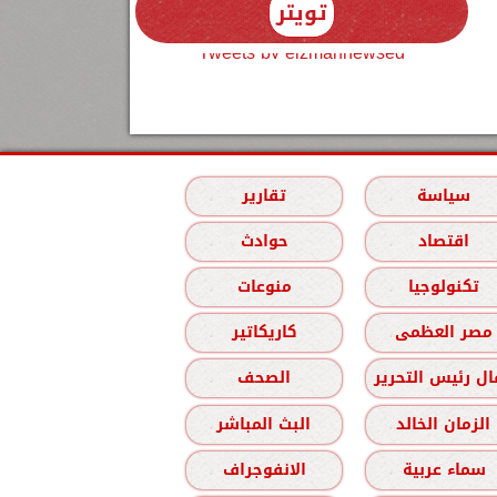
تويتر
Tweets by elzmannewseg
سياسة
تقارير
اقتصاد
حوادث
تكنولوجيا
منوعات
مصر العظمى
كاريكاتير
ل رئيس التحرير
الصحف
الزمان الخالد
البث المباشر
سماء عربية
الانفوجراف