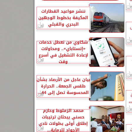
ننشر مواعيد القطارات
المكيفة بخطوط الوجهين
البحري والقبلي
شكاوي من تعطل خدمات
«إنستاباي».. ومحاولات
لإعادة التشغيل في أسرع
٢٠
وقت
بيان عاجل من الأرصاد بشأن
طقس الجمعة.. الحرارة
المحسوسة تصل إلى 44...
»
محمد الزملوط وحازم
حسني يبحثان ترتيبات
إطلاق أولى بطولات نادي
ث
الأجواد للرماية...