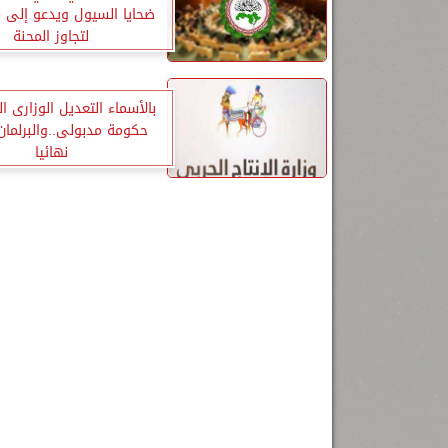
ضحايا السيول ويدعو إلى 
لتجاوز المحنة
بالأسماء التعديل الوزارى ال
حكومة مدبولى..والبرلمان
نهائيا