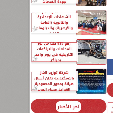
جودة الخدمات
محافظ مطروح يكرم أوائل
الشهادات الإعدادية
والثانوية (العامة
والأزهرية) والدبلومات
الفنية
رفع 935 طنًا من بؤر
المخلفات والتراكمات
التاريخية في يوم واحد
بمراكز...
شركة توزيع الغاز
بالاسكندرية تعلن أعمال
صيانة بمحور المحمودية
العوايد مساء اليوم
آخر الأخبار
ة