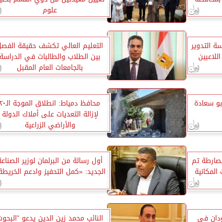
علوم
 التدوير
التعليم العالي تكشف حقيقة الفصل
للاعبين
بين الطلاب والطالبات في الدراسة
بالجامعات العام المقبل
بو سعادة
محافظ دمياط: انطلاق الموجة الـ
لإزالة التعديات على أملاك الدولة
والأراضي الزراعية
البصارطة تم
أول رسالة من البرلمان لوزير الصناعة
المكانية
الجديد: «كمل التحفيز وادعم الخريطة
ودان في
النائب محمد زين الدين يدعو ”البحو