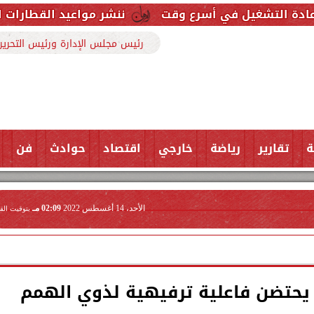
ي أسرع وقت
ننشر مواعيد القطارات المكيفة بخطوط 
رئيس مجلس الإدارة ورئيس التحرير
ة
تقارير
رياضة
خارجي
اقتصاد
حوادث
فن
الأحد، 14 أغسطس 2022
02:09 مـ
بتوقيت الق
 يحتضن فاعلية ترفيهية لذوي الهمم