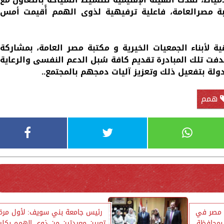
بة مصرالعامة، فاعلية ترفيهية لذوى الهمم أًقيمت أمس
 لأبناء الجمعيات الخيرية و مكتبة مصر العامة، بمشاركة
 تلك المبادرة تقديم كافة سُبل الدعم النفسى والرعاية
لة بتفعيل ذلك وتعزيز آليات دمجهم بالمجتمع..
همم
ي مصر في
رئيس جامعة بني سويف: لأول مرة
 بمحافظة
تعيين معيدتين من ذوي الهمم بكلي