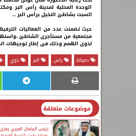
الوحدة المحلية لمدينة رأس البر ومكت
السبت بشاطئ النخيل برأس البر ...
حيث تضمنت عدد من الفعاليات الترفيهية
مجتمعية من مستأجرى الشاطئ ،واستهدفت
لذوى الهمم وذلك فى إطار توجيهات الدو
دمياط
راس
البر
ذوي
موضوعات متعلقة
رئيس البرلمان العربي يعز
ضحايا حادث كنيسة المنيرة