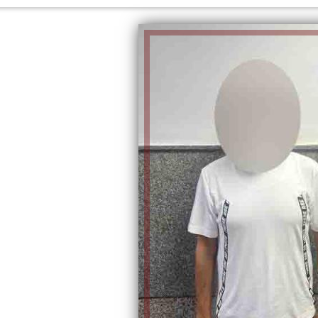
الكاتبة إلهام شرشر تهنئ الرئيس
السيسي بعيد ميلاده وتُشيد بجهوده
إلهام شرشر تكتب: دي مبقتش كورة..
في بناء الدولة
دي سياسة