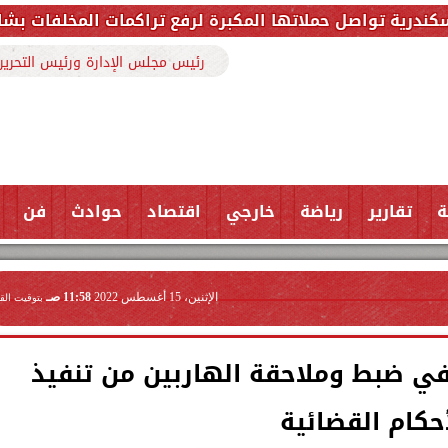
المكبرة لرفع تراكمات المخلفات بشارع ملك حفني وتزيل 150 طنًا من المخ
رئيس مجلس الإدارة ورئيس التحرير
ة
تقارير
رياضة
خارجي
اقتصاد
حوادث
فن
الإثنين، 15 أغسطس 2022
11:58 صـ
بتوقيت الق
في ضبط وملاحقة الهاربين من تنفيذ
أحكام القضائية