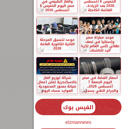
الخميس 6 أغسطس
والغاز الطبيعي في
2026 بعد الزيادة..
مصر اليوم الخميس 6
القائمة الكاملة
أغسطس 2026
موعد مباراة مصر
موعد تنسيق المرحلة
وإسبانيا في نصف
الثانية للثانوية العامة
نهائي كأس العالم لكرة
2026
اليد للناشئات
أسعار الفضة في مصر
شركة توزيع الغاز
اليوم الجمعة 7
بالاسكندرية تعلن أعمال
أغسطس 2026..
صيانة بمحور المحمودية
والجرام النقي يسجل...
العوايد مساء اليوم
الفيس بوك
elzmannews