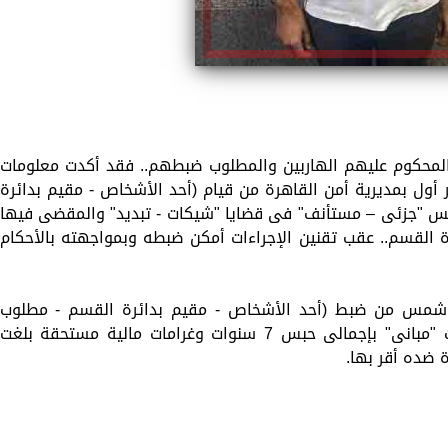
المحكوم عليهم الهاربين والمطلوب ضبطهم.. فقد أكدت معلومات
ول بمديرية أمن القاهرة من قيام (أحد الأشخاص - مقيم بدائرة
كوم عليه فى عدد (34) حكم حبس "جزئى – مستأنف" فى قضايا "شيكات - تبديد" والمقضى فيها
لتردد على دائرة القسم.. عقب تقنين الإجراءات أمكن ضبطه وبمواجهته بالأحكام
مس من ضبط (أحد الأشخاص - مقيم بدائرة القسم - مطلوب
التنفيذ عليه فى عدد 15حكم حبس وغرامات "مبانى" بإجمالى حبس 7 سنوات وغرامات مالية مستحقة بلغت