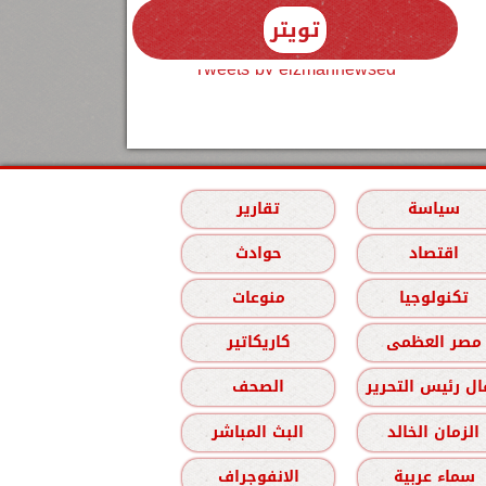
تويتر
Tweets by elzmannewseg
سياسة
تقارير
اقتصاد
حوادث
تكنولوجيا
منوعات
مصر العظمى
كاريكاتير
ل رئيس التحرير
الصحف
الزمان الخالد
البث المباشر
سماء عربية
الانفوجراف