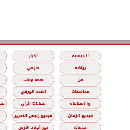
الرئيسية
أخبار
رياضة
خارجي
فن
صحة وطب
محافظات
العدد الورقي
وا إسلاماه
مقالات الرأي
مقا
فيديو الزمان
فيديو رئيس التحرير
خدمات
خير أجناد الأرض