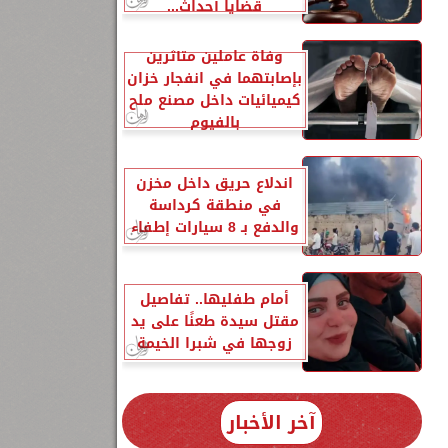
قضايا أحداث...
وفاة عاملين متأثرين
بإصابتهما في انفجار خزان
كيميائيات داخل مصنع ملح
بالفيوم
اندلاع حريق داخل مخزن
في منطقة كرداسة
والدفع بـ 8 سيارات إطفاء
أمام طفليها.. تفاصيل
مقتل سيدة طعنًا على يد
زوجها في شبرا الخيمة
آخر الأخبار