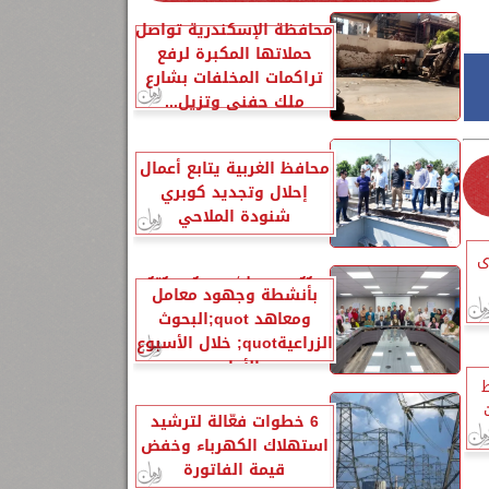
محافظة الإسكندرية تواصل
حملاتها المكبرة لرفع
تراكمات المخلفات بشارع
ملك حفني وتزيل...
محافظ الغربية يتابع أعمال
إحلال وتجديد كوبري
شنودة الملاحي
ى
الزراعةquot; تنشر تقريرًا
بأنشطة وجهود معامل
ومعاهد quot;البحوث
الزراعيةquot; خلال الأسبوع
الأول...
ط
6 خطوات فعّالة لترشيد
استهلاك الكهرباء وخفض
قيمة الفاتورة