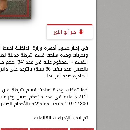
جبر أبو النور
فى إطار جهود أجهزة وزارة الداخلية لضبط 
وتحريات وحدة مباحث قسم شرطة مدينة نصر أ
القسم - المح
بالحبس مدد بلغت 66 سنة) با
الصادرة ضده أقر بها.
كما تمكنت وحدة مباحث قسم شرطة عين ش
19,972,800 جنيه)..بمواجهته بالأحكام الصادرة ضده أقر بها.
تم إتخاذ الإجراءات القانونية.