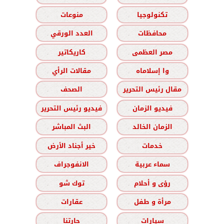
تكنولوجيا
منوعات
محافظات
العدد الورقي
مصر العظمى
كاريكاتير
وا إسلاماه
مقالات الرأي
مقال رئيس التحرير
الصحف
فيديو الزمان
فيديو رئيس التحرير
الزمان الخالد
البث المباشر
خدمات
خير أجناد الأرض
سماء عربية
الانفوجراف
رؤى و أحلام
توك شو
مرأة و طفل
عقارات
سيارات
حارتنا