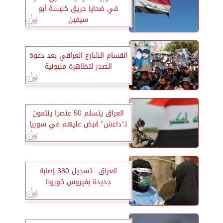
في ضحايا حريق كنيسة أبو
سيفين
انقسام الشارع العراقي بعد دعوة
الصدر لتظاهرة مليونية
العراق يتسلم 50 عنصرا ينتمون
لـ”داعش” قبض عليهم في سوريا
العراق.. تسجيل 380 إصابة
جديدة بفيروس كورونا