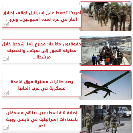
أمريكا تضغط على إسرائيل لوقف إطلاق
النار في غزة لمدة أسبوعين.. ونزع...
حقوقيون مغاربة: مصرع 141 شخصا خلال
محاولة العبور إلى سبتة.. والحصيلة
مرشحة...
رصد طائرات مسيّرة فوق قاعدة
عسكرية في غرب ألمانيا
إصابة 6 فلسطينيين بينهم مسعفان
باعتداءات إسرائيلية في نابلس وبيت
لحم