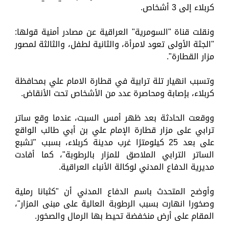
كربلاء إلى 3 أشخاص.
ونقلت قناة "السومرية" العراقية عن مصادر أمنية قولها:
"الجثة الأولى تعود لامرأة، والثانية لطفل، والثالثة لمصور
مزار القطارة".
وتسبب انهيار تلة ترابية في قطارة الامام علي بمحافظة
كربلاء، بإصابة ومحاصرة عدد من الأشخاص تحت الأنقاض.
ووقعت الحادثة بعد ظهر أمس السبت، عندما وقع ساتر
ترابي على مزار قطارة الإمام علي بن أبي طالب الواقع
على بعد 25 كيلومترًا غرب مدينة كربلاء، بسبب "تشبع
الساتر الترابي الملاصق للمزار بالرطوبة"، كما أفادت
مديرية الدفاع المدني لوكالة الأنباء العراقية.
وأوضح المتحدث باسم الدفاع المدني أن "كثبانا رملية
وصخورا انهارت بسبب الرطوبة العالية على مبنى المزار"،
المقام على أرض منخفضة تحيط بها الرمال والصخور.