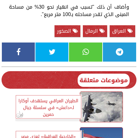
وأضاف أن ذلك "تسبب في انهيار نحو 30% من مساحة
المبنى الذي تقدر مساحته بـ100 متر مربع".
العراق
الرمال
الصخور
موضوعات متعلقة
الطيران العراقي يستهدف أوكارا
لـ«داعش» في سلسلة جبال
حمرين
«الخارجية العراقية» تعزي مصر