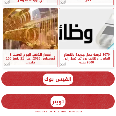
حتى...
في بورصة الدواجن
3070 فرصة عمل جديدة بالقطاع
أسعار الذهب اليوم السبت 8
الخاص.. وظائف برواتب تصل إلى
أغسطس 2026.. عيار 21 يقفز 100
9500 جنيه
جنيه...
الفيس بوك
تويتر
Tweets by elzmannewseg