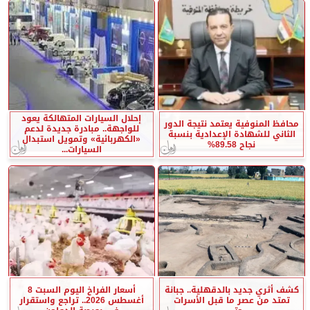
إحلال السيارات المتهالكة يعود
محافظ المنوفية يعتمد نتيجة الدور
للواجهة.. مبادرة جديدة لدعم
الثاني للشهادة الإعدادية بنسبة
«الكهربائية» وتمويل استبدال
نجاح 89.58%
السيارات...
كشف أثري جديد بالدقهلية.. جبانة
أسعار الفراخ اليوم السبت 8
تمتد من عصر ما قبل الأسرات
أغسطس 2026.. تراجع واستقرار