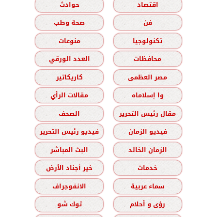
اقتصاد
حوادث
فن
صحة وطب
تكنولوجيا
منوعات
محافظات
العدد الورقي
مصر العظمى
كاريكاتير
وا إسلاماه
مقالات الرأي
مقال رئيس التحرير
الصحف
فيديو الزمان
فيديو رئيس التحرير
الزمان الخالد
البث المباشر
خدمات
خير أجناد الأرض
سماء عربية
الانفوجراف
رؤى و أحلام
توك شو