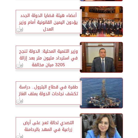
أعضاء هيئة قضايا الدولة الجدد
يؤدون اليمين القانونية أمام وزير
العدل
وزير التنمية المحلية: الدولة تنجح
في استرداد مليون متر بعد إزالة
3205 مبان مخالفة
طفرة في قطاع البترول.. دراسة
تكشف نجاحات الدولة بملف الغاز
التصدي لحالة تعدٍ على أرض
زراعية في المهد بالرحامنة