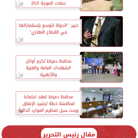
حملات الموجة الـ20
خبير: ”الدولة تتوسع بإستثماراتها
في القطاع العقاري”
محافظ دمياط تكرم أوائل
الشهادات العامة والفنية
والأزهرية
محافظ دمياط تعقد اجتماعا
لمناقشة خطة ترشيد الإنفاق
وبحث سبل تعظيم الموارد الذاتية
مقال رئيس التحرير