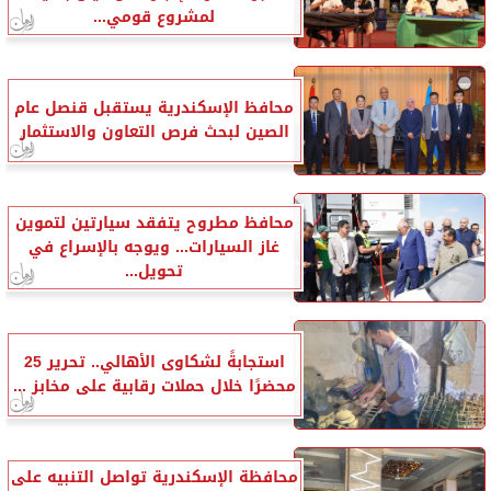
لمشروع قومي...
محافظ الإسكندرية يستقبل قنصل عام
الصين لبحث فرص التعاون والاستثمار
محافظ مطروح يتفقد سيارتين لتموين
غاز السيارات... ويوجه بالإسراع في
تحويل...
استجابةً لشكاوى الأهالي.. تحرير 25
محضرًا خلال حملات رقابية على مخابز ...
محافظة الإسكندرية تواصل التنبيه على