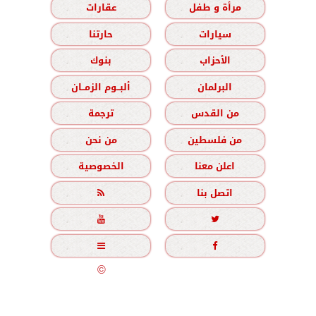
مرأة و طفل
عقارات
سيارات
حارتنا
الأحزاب
بنوك
البرلمان
ألبــوم الزمــان
من القدس
ترجمة
من فلسطين
من نحن
اعلن معنا
الخصوصية
اتصل بنا





جميع الحقوق محفوظة
©
2020 - 2026 - الزمان