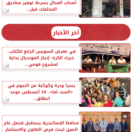
أصحاب المحال بسرعة توفير صناديق
المخلفات قبل...
آخر الأخبار
في معرض السويس الرابع للكتاب..
خبراء الكرة: إنجاز المونديال بداية
لمشروع قومي...
يسرا ودرة وكوكبة من النجوم في
«الست لما».. 19 أغسطس موعد
انطلاق...
محافظ الإسكندرية يستقبل قنصل عام
الصين لبحث فرص التعاون والاستثمار