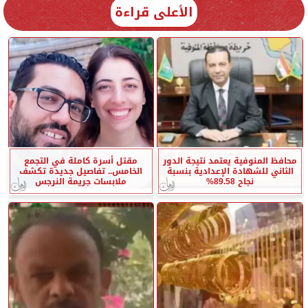
الأعلى قراءة
محافظ المنوفية يعتمد نتيجة الدور
مقتل أسرة كاملة في التجمع
الثاني للشهادة الإعدادية بنسبة
الخامس.. تفاصيل جديدة تكشف
نجاح 89.58%
ملابسات جريمة النرجس