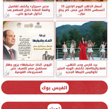
أسعار الذهب اليوم الإثنين 10
مدير «سيزلر» يكشف تفاصيل
أغسطس 2026 في مصر.. كم يبلغ
واقعة الصلاة داخل المطعم بعد
عيار...
تداول فيديو على...
برد قارس وحب انتهى..
اليوم.. اتحاد «بشبابها» يزور جهاز
quot;ياليناquot; تكشف الوجه المثير
مستقبل مصر للتعرف على
لكواليس كليبها الجديد
المشروعات القومية
الفيس بوك
تويتر