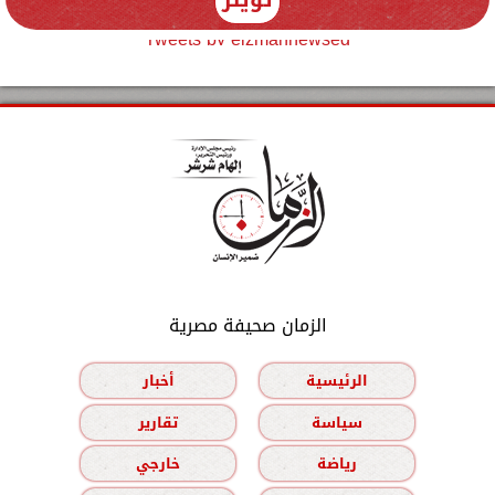
Tweets by elzmannewseg
الزمان صحيفة مصرية
الرئيسية
أخبار
سياسة
تقارير
رياضة
خارجي