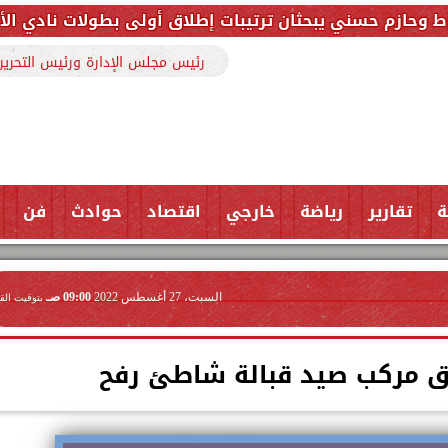
يبحثان ترتيبات إطلاق أولى بطولات نادي الأجواد للرماية
رئيس مجلس الإدارة ورئيس التحرير
ة
تقارير
رياضة
خارجي
اقتصاد
حوادث
فن
السبت، 27 أغسطس 2022
09:00 صـ
بتوقيت الق
غرق مركب صيد قبالة شاطئ رفح