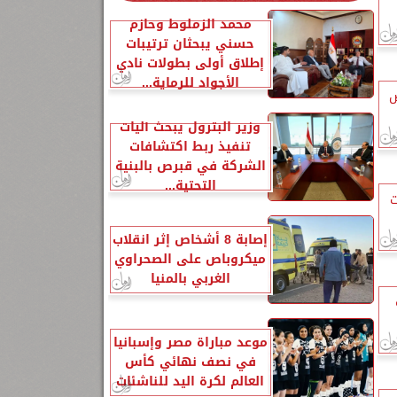
محمد الزملوط وحازم
حسني يبحثان ترتيبات
إطلاق أولى بطولات نادي
الأجواد للرماية...
ض
وزير البترول يبحث آليات
تنفيذ ربط اكتشافات
الشركة في قبرص بالبنية
التحتية...
يت
إصابة 8 أشخاص إثر انقلاب
ميكروباص على الصحراوي
الغربي بالمنيا
موعد مباراة مصر وإسبانيا
في نصف نهائي كأس
العالم لكرة اليد للناشئات