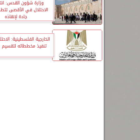
وزارة شؤون القدس: انت
الاحتلال في الأقصى تتط
جادة لإنقاذه
الخارجية الفلسطينية: الاحت
تنفيذ مخططاته لتقسيم 