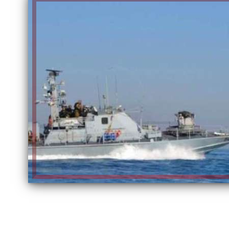
الكاتبة إلهام شرشر تهنئ الرئيس
السيسي بعيد ميلاده وتُشيد بجهوده
إلهام شرشر تكتب: دي مبقتش كورة..
في بناء الدولة
دي سياسة