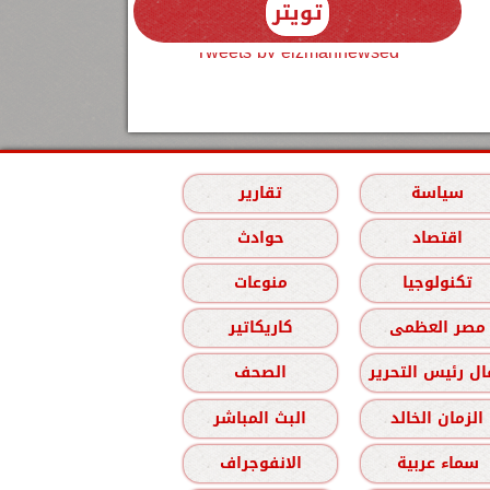
تويتر
Tweets by elzmannewseg
سياسة
تقارير
اقتصاد
حوادث
تكنولوجيا
منوعات
مصر العظمى
كاريكاتير
ل رئيس التحرير
الصحف
الزمان الخالد
البث المباشر
سماء عربية
الانفوجراف