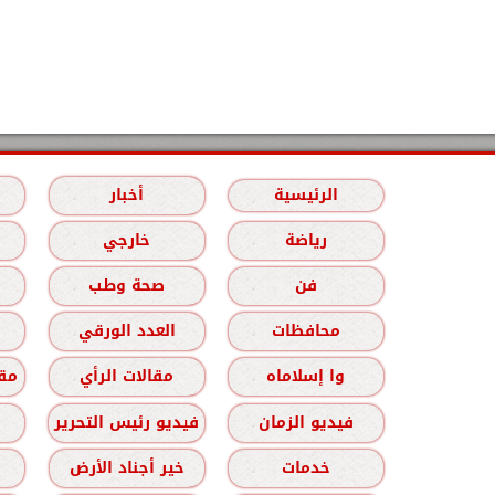
الرئيسية
أخبار
رياضة
خارجي
فن
صحة وطب
محافظات
العدد الورقي
وا إسلاماه
مقالات الرأي
مقا
فيديو الزمان
فيديو رئيس التحرير
خدمات
خير أجناد الأرض