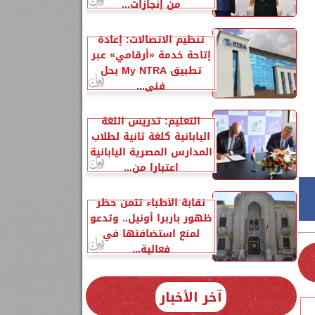
من إنجازات...
تنظيم الاتصالات: إعادة
إتاحة خدمة «أرقامي» عبر
تطبيق My NTRA بحل
فني...
التعليم: تدريس اللغة
اليابانية كلغة ثانية لطلاب
المدارس المصرية اليابانية
اعتبارا من...
نقابة الأطباء تثمن حظر
ظهور باربرا أونيل.. وتدعو
لمنع استضافتها في
فعالية...
آخر الأخبار