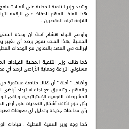
وشدد وزير التنمية المحلية على أنه لا تسامح
هذا الملف المهم للحفاظ على الرقعة الزراعي
اللازمة تجاه المقصرين .
وأوضح اللواء هشام آمنة أن وحدة المتغير
المعنية بهذا الملف تقوم برصد أي تغيير يحد
لإزالته في المهد بالتعاون مع الوحدات المحلي
كما طالب وزير التنمية المحلية القيادات ال
مسئولي الزراعة وحماية الأراضى لرصد أي مح
وأضاف " أمنة " أن هناك متابعة مستمرة من 
والمهم ، وتنسيق مع لجنة استرداد أراضى 
للمشروعات القومية الإستراتيجية وباقى الوز
بكل حزم لكافة أشكال التعديات على أرض المحا
بأي مخالفات جديدة وتذليل أي معوقات تعترض ت
كما وجه وزير التنمية المحلية ، قيادات الو