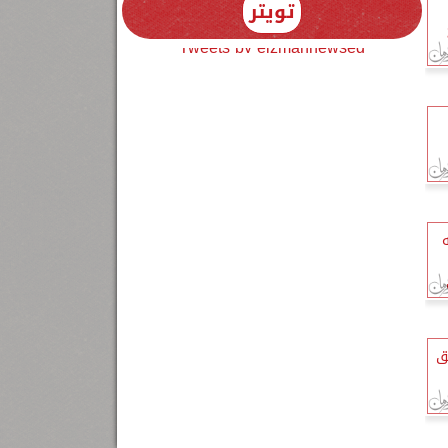
تويتر
Tweets by elzmannewseg
نيه
ق