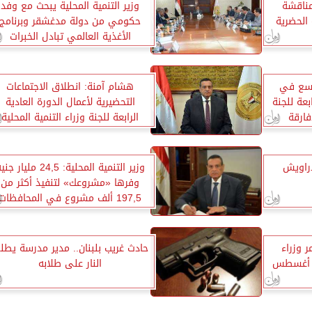
 مناقشة
وزير التنمية المحلية يبحث مع وفد
 الحضرية
حكومي من دولة مدغشقر وبرنامج
الأغذية العالمي تبادل الخبرات
وسع في
هشام آمنة: انطلاق الاجتماعات
بعة للجنة
التحضيرية لأعمال الدورة العادية
فارقة
الرابعة للجنة وزراء التنمية المحلية
بحضور وفود 55 دولة افريقية
دراويش
وزير التنمية المحلية: 24,5 مليار ج
وفرها «مشروعك» لتنفيذ أكثر من
197,5 ألف مشروع في المحافظات
 وزراء
حادث غريب بلبنان.. مدير مدرسة يطل
تنمية المحلية الأفارقة 31 أغسطس
النار على طلابه