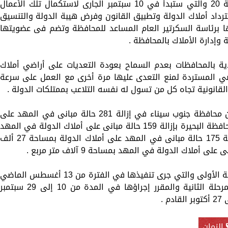
الاستعداد لإطلاق المرحلة الثانية من الموجة 20 والتي ستبدأ في 10 سبتمبر الجارى لاستكمال تلك الأعمال
ترداد أملاك الدولة وتطبيق القانون وفرض هيبة الدولة والتنسيق
ا برئاسة السكرتير العام المساعد للمحافظة وتضم فى عضويتها
وإدارة الأملاك بالمحافظة .
ذية بالمحافظات بعدم السماح بعودة التعديات على أراضي أملاك
راضي المستردة لمنع التعدى عليها مرة أخرى مع العمل على سرعة
 القانونية تجاه كل من تسول له نفسه التلاعب بممتلكات الدولة .
كما أشاد وزير التنمية المحلية بجهود كل من محافظة جنوب سيناء في إزالة 281 حالة مبانى في المهد على
أملاك الدولة بمساحة 52 ألف متر مربع ، ومحافظة البحيرة بإزالة 159 حالة مبانى على أملاك الدولة في المهد
على مساحة 22 ألف متر ، والبحر الأحمر بإزالة 175 حالة مبانى في المهد على أملاك الدولة بمساحة 27 أل
جدير بالذكر أن الموجة الــ 20 قد بدأت بالمرحلة الأولى والتي جرى تنفيذها في الفترة من 13 أغسطس الماضي
واستمرت حتى 1 سبتمبر الجاري"، وتليها المرحلة الثانية والمقرر إجراؤها في المدة من 10 إلى 29 سبتمبر
الزمان