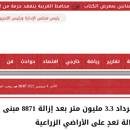
اب
محافظ الغربية يتفقد حزمة من المشروعات الخدمية
رئيس مجلس الإدارة ورئيس التحرير
ة
تقارير
رياضة
خارجي
اقتصاد
حوادث
فن
الأحد، 4 سبتمبر 2022
10:07 صـ
بتوقيت الق
وزير التنمية المحلية : استرداد 3.3 مليون متر بعد إزالة 8871 مبنى