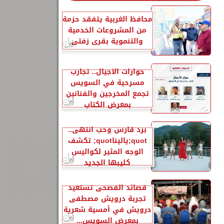
91
محافظ الغربية يتفقد حزمة
من المشروعات الخدمية
والتنموية بقرى زفتى
حوارات الأجيال.. تجارب
مسرحية في السويس
تجمع المخرجين والفنانين
بمعرض الكتاب
برد قارس وحب انتهى..
quot;ياليناquot; تكشف
الوجه المثير لكواليس
كليبها الجديد
قصائد الفصحى تستعيد
تجربة درويش مصطفى
درويش في أمسية شعرية
بمعرض السويس...