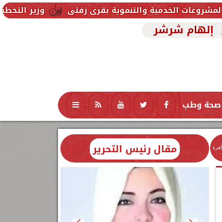
 والتنموية بقرى زفتى
وزير التخطيط يتابع استعدادات
إلهام شرشر
صحة وطب
تكنولوجيا
منوعات
محافظات
مقال رئيس التحرير
اهرة