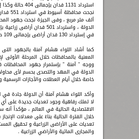
في إسترداد 130 فدان أراضى بإجمالى 109 حالة زراعة و إزالة 434 حالة مبانى على مساحة 70 ألف متر مربع .
كما أشاد اللواء هشام آمنة بالجهود التى ق
المعنية بالمحافظات خلال المرحلة الأولى ل
ووجه " آمنة " بإستمرار جهود المحافظات ف
الدولة في المهد والتصدى بحسم لأى محاولات م
خاصة خلال أيام العطلات والأجازات الرسمية وات
وأكد اللواء هشام آمنة أن الدولة جادة في ا
لا تملك رفاهية وجود تعديات جديدة على أي 
الاقتصادية الحالية في العالم ، مؤكداً أنه 
خلال الفترة الحالية بناءً على معدلات الإنجا
والمجارى المائية والأراضي الزراعية .