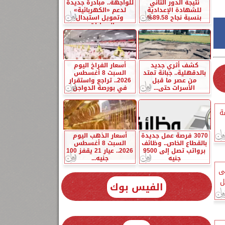
نتيجة الدور الثاني
للواجهة.. مبادرة جديدة
للشهادة الإعدادية
لدعم «الكهربائية»
بنسبة نجاح 89.58%
وتمويل استبدال
السيارات...
كشف أثري جديد
أسعار الفراخ اليوم
بالدقهلية.. جبانة تمتد
السبت 8 أغسطس
من عصر ما قبل
2026.. تراجع واستقرار
الأسرات حتى...
في بورصة الدواجن
ة
3070 فرصة عمل جديدة
أسعار الذهب اليوم
بالقطاع الخاص.. وظائف
السبت 8 أغسطس
برواتب تصل إلى 9500
2026.. عيار 21 يقفز 100
جنيه
جنيه...
سى
ل
الفيس بوك