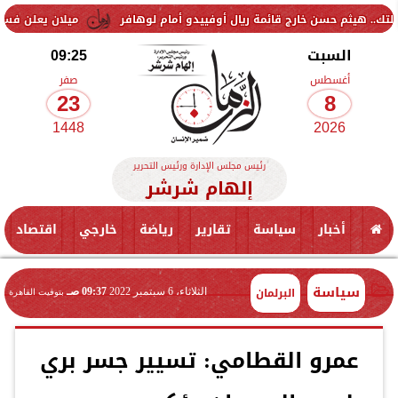
حسن خارج قائمة ريال أوفييدو أمام لوهافر
ميلان يعلن فسخ عقد إسماعيل
السبت
09:25
أغسطس
صفر
23
8
1448
2026
رئيس مجلس الإدارة ورئيس التحرير
إلهام شرشر
أخبار
سياسة
تقارير
رياضة
خارجي
اقتصاد
سياسة
البرلمان
الثلاثاء، 6 سبتمبر 2022
09:37 صـ
بتوقيت القاهرة
عمرو القطامي: تسيير جسر بري