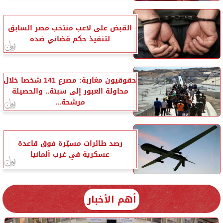
القبض على لاعب منتخب مصر السابق
لتنفيذ حكم قضائي ضده
حقوقيون مغاربة: مصرع 141 شخصا خلال
محاولة العبور إلى سبتة.. والحصيلة
مرشحة...
رصد طائرات مسيّرة فوق قاعدة
عسكرية في غرب ألمانيا
أهم الأخبار