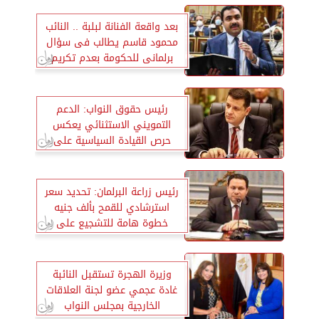
بعد واقعة الفنانة لبلبة .. النائب
محمود قاسم يطالب فى سؤال
برلمانى للحكومة بعدم تكريم
الرموز على نفقة الدولة
رئيس حقوق النواب: الدعم
التمويني الاستثنائي يعكس
حرص القيادة السياسية على
حماية محدودي الدخل
رئيس زراعة البرلمان: تحديد سعر
استرشادي للقمح بألف جنيه
خطوة هامة للتشجيع على
توريده
وزيرة الهجرة تستقبل النائبة
غادة عجمي عضو لجنة العلاقات
الخارجية بمجلس النواب