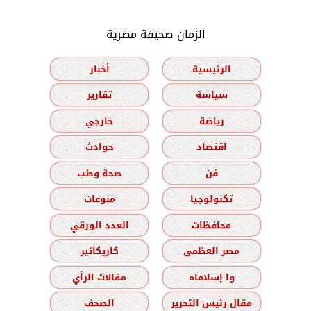
الزمان صحيفة مصرية
الرئيسية
أخبار
سياسة
تقارير
رياضة
خارجي
اقتصاد
حوادث
فن
صحة وطب
تكنولوجيا
منوعات
محافظات
العدد الورقي
مصر العظمى
كاريكاتير
وا إسلاماه
مقالات الرأي
مقال رئيس التحرير
الصحف