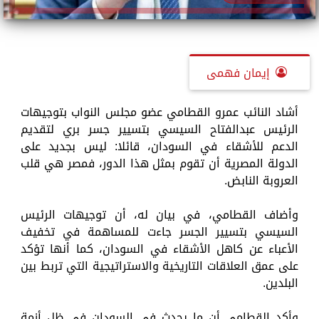
إيمان فهمى
أشاد النائب عمرو القطامي عضو مجلس النواب بتوجيهات
الرئيس عبدالفتاح السيسي بتسيير جسر بري لتقديم
الدعم للأشقاء في السودان، قائلا: ليس بجديد على
الدولة المصرية أن تقوم بمثل هذا الدور، فمصر هي قلب
العروبة النابض.
وأضاف القطامي، في بيان له، أن توجيهات الرئيس
السيسي بتسيير الجسر جاءت للمساهمة في تخفيف
الأعباء عن كاهل الأشقاء في السودان، كما أنها تؤكد
على عمق العلاقات التاريخية والاستراتيجية التي تربط بين
البلدين.
وأكد القطامي أن ما يحدث في السودان في ظل أزمة