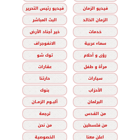
فيديو الزمان
فيديو رئيس التحرير
الزمان الخالد
البث المباشر
خدمات
خير أجناد الأرض
سماء عربية
الانفوجراف
رؤى و أحلام
توك شو
مرأة و طفل
عقارات
سيارات
حارتنا
الأحزاب
بنوك
البرلمان
ألبــوم الزمــان
من القدس
ترجمة
من فلسطين
من نحن
اعلن معنا
الخصوصية