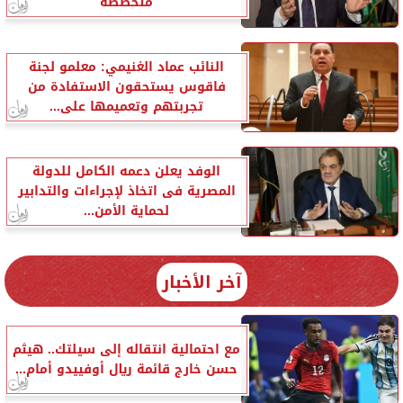
متخصصة
النائب عماد الغنيمي: معلمو لجنة
فاقوس يستحقون الاستفادة من
تجربتهم وتعميمها على...
الوفد يعلن دعمه الكامل للدولة
المصرية فى اتخاذ لإجراءات والتدابير
لحماية الأمن...
آخر الأخبار
مع احتمالية انتقاله إلى سيلتك.. هيثم
حسن خارج قائمة ريال أوفييدو أمام...