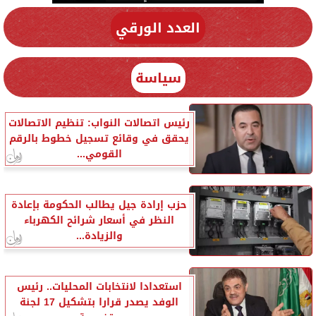
العدد الورقي
سياسة
رئيس اتصالات النواب: تنظيم الاتصالات
يحقق في وقائع تسجيل خطوط بالرقم
القومي...
حزب إرادة جيل يطالب الحكومة بإعادة
النظر في أسعار شرائح الكهرباء
والزيادة...
استعدادا لانتخابات المحليات.. رئيس
الوفد يصدر قرارا بتشكيل 17 لجنة