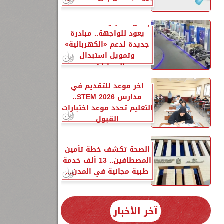
إحلال السيارات المتهالكة
يعود للواجهة.. مبادرة
جديدة لدعم «الكهربائية»
وتمويل استبدال
السيارات...
آخر موعد للتقديم في
مدارس STEM 2026..
التعليم تحدد موعد اختبارات
القبول
الصحة تكشف خطة تأمين
المصطافين.. 13 ألف خدمة
طبية مجانية في المدن...
آخر الأخبار