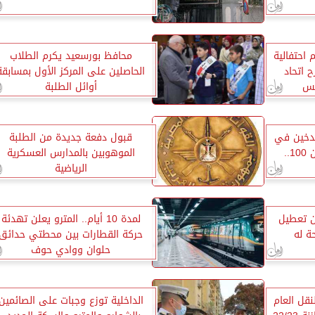
احتفالية
محافظ بورسعيد يكرم الطلاب
سرح اتحاد
الحاصلين على المركز الأول بمسابقة
كس
أوائل الطلبة
لتدخين في
قبول دفعة جديدة من الطلبة
المترو لـ 200 جنيه بدلاً من 100..
الموهوبين بالمدارس العسكرية
الرياضية
أن تعطيل
لمدة 10 أيام.. المترو يعلن تهدئة
ة له
حركة القطارات بين محطتي حدائق
حلوان ووادي حوف
لنقل العام
الداخلية توزع وجبات على الصائمين