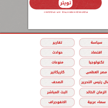
تويتر
Tweets by elzmannewseg
سياسة
تقارير
اقتصاد
حوادث
تكنولوجيا
منوعات
مصر العظمى
كاريكاتير
ل رئيس التحرير
الصحف
الزمان الخالد
البث المباشر
سماء عربية
الانفوجراف