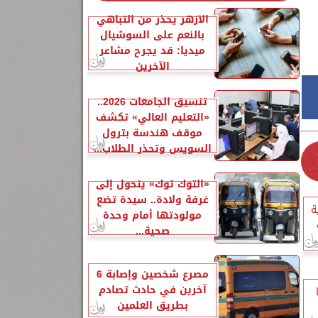
الأزهر يحذر من التباهي
بالنعم على السوشيال
ميديا: قد يجرح مشاعر
الآخرين
تنسيق الجامعات 2026..
«التعليم العالي» تكشف
موقف هندسة بترول
السويس وتحذر الطلاب...
«التوك توك» يتحول إلى
غرفة ولادة.. سيدة تضع
ة
مولودتها أمام وحدة
صحية...
مصرع شخصين وإصابة 6
آخرين في حادث تصادم
بطريق العلمين