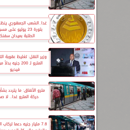
غدا..الشعب الجمهوري ينظم 
بثورة 23 يوليو على م
الطلبة بميدان سفن
وزير النقل: تغليظ عقوبة ا
فيديو
مترو الأنفاق: ما يتردد بش
حركة المترو غدا.. لا صح
7.8 مليار جنيه دعما لركاب ا