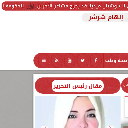
 قد يجرح مشاعر الآخرين
الحكومة تتلقى 229 ألف شكوى وطلب واستفسار خلال يوليو.. ومدبولي يوجه بسرعة الاستجابة للمواطنين
إلهام شرشر
صحة وطب
تكنولوجيا
منوعات
محافظات
مقال رئيس التحرير
اهرة