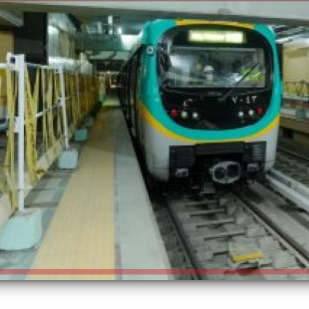
الكاتبة إلهام شرشر تهنئ الرئيس
السيسي بعيد ميلاده وتُشيد بجهوده
إلهام شرشر تكتب: دي مبقتش كورة..
في بناء الدولة
دي سياسة