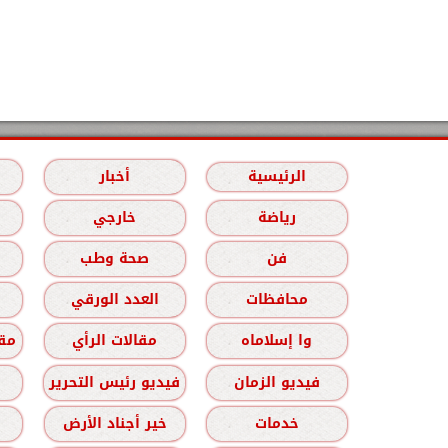
الرئيسية
أخبار
رياضة
خارجي
فن
صحة وطب
محافظات
العدد الورقي
وا إسلاماه
مقالات الرأي
مقا
فيديو الزمان
فيديو رئيس التحرير
خدمات
خير أجناد الأرض