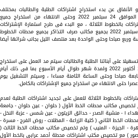
 الأنفاق عن بدء استخراج اشتراكات الطلبة والطالبات بمختلف
المراحل التعليمية ابتداءا من يوم السبت الموافق 24 سبتمبر 2022 وحتى الانتهاء من استخراج جميع
راكات بالخطوط الثلاثة ، مع البدء فى طرح استمارة الإشتراكات
للطلبة اعتبارا من يوم الجمعة الموافق 16 سبتمبر 2022 بجميع مكاتب صرف التذاكر بجميع محطات الخطوط
ة وربع صباحا وحتى الواحدة بعد منتصف الليل بجانب شرائها أيضا
هيلا على أبنائنا الطلبة والطالبات سيتم مد العمل على استخراج
اشتراكات الطلبة من يوم السبت الموافق 1 أكتوبر 2022 ولمدة شهر طوال أيام الأسبوع بما فى ذلك أيام
بعة صباحا وحتى الساعة الثامنة مساءا ، وسيتم التشغيل يوم
صرا حتى الانتهاء من استخراج جميع الإشتراكات بالكامل.
اكات بالخطوط الثلاثة للعمل على تجديد اشتراكات الطلبة لعدم
 تخصيص مكاتب محطات الخط الأول ( حلوان - عين حلوان - جامعة
حلوان - المعادى - دار السلام - الزهراء - الشهداء ١ - منشية الصدر - حدائق الزيتون - عين شمس - عزبة النخل -
طات الخط الثاني ( كلية الزراعة - المظلات - روض الفرج - مسرة -
قى - جامعة القاهرة - الجيزة - المنيب ) وتم تخصيص مكاتب محطات الخط الثالث (
دلي منصور ) مع تخصيص مكتب اشتراكات محطة أحمد عرابي بالخط الأول