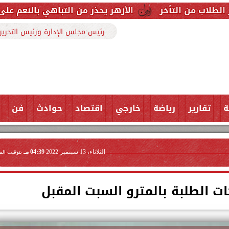
الأزهر يحذر من التباهي بالنعم على السوشيال ميديا:
رئيس مجلس الإدارة ورئيس التحرير
ة
تقارير
رياضة
خارجي
اقتصاد
حوادث
فن
الثلاثاء، 13 سبتمبر 2022
04:39 مـ
بتوقيت الق
ت الطلبة بالمترو السبت المقبل