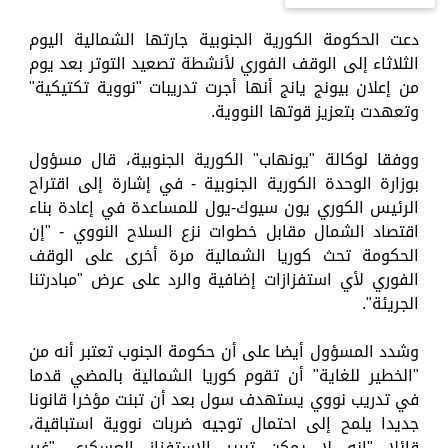
دعت الحكومة الكورية الجنوبية جارتها الشمالية اليوم
الثلاثاء إلى الوقف الفوري لأنشطة تصعيد التوتر بعد يوم
من إعلان بيونج يانج أنها أجرت تدريبات "نووية تكتيكية"
وتعهدت بتعزيز قوتها النووية.
ووفقا لوكالة "يونهاب" الكورية الجنوبية، قال مسؤول
بوزارة الوحدة الكورية الجنوبية - في إشارة إلى اقتراح
الرئيس الكوري يون سيوك-يول للمساعدة في إعادة بناء
اقتصاد الشمال مقابل خطوات نزع السلاح النووي - "إن
الحكومة تحث كوريا الشمالية مرة أخرى على الوقف
الفوري لأي استفزازات إضافية والرد على عرض "مبادرتنا
الجريئة".
وشدد المسؤول أيضا على أن حكومة الجنوب تعتبر أنه من
"الخطير للغاية" أن تقوم كوريا الشمالية بالمضي قدما
في تدريب نووي يستهدف سول بعد أن تبنت مؤخرا قانونا
جديدا يلمح إلى احتمال توجيه ضربات نووية استباقية،
قائلا "إنه لا يمكن تبرير الاستفزاز العسكري "غير