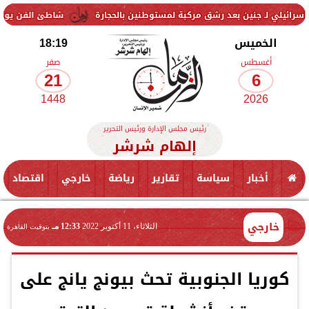
ين بعد رشق مركبة لمستوطنين بالحجارة
شاطئ الفن يواصل فعالياته ببو
الخميس
18:19
أغسطس
صفر
21
6
1448
2026
رئيس مجلس الإدارة ورئيس التحرير
إلهام شرشر
أخبار
سياسة
تقارير
رياضة
خارجي
اقتصاد
خارجي
الثلاثاء، 11 أكتوبر 2022
12:33 مـ
بتوقيت القاهرة
كوريا الجنوبية تحث بيونج يانج على