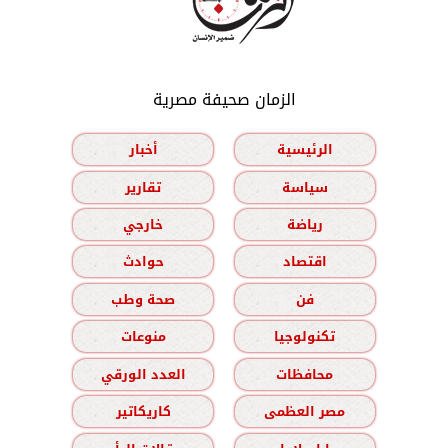
الزمان صحيفة مصرية
الرئيسية
أخبار
سياسة
تقارير
رياضة
خارجي
اقتصاد
حوادث
فن
صحة وطب
تكنولوجيا
منوعات
محافظات
العدد الورقي
مصر العظمى
كاريكاتير