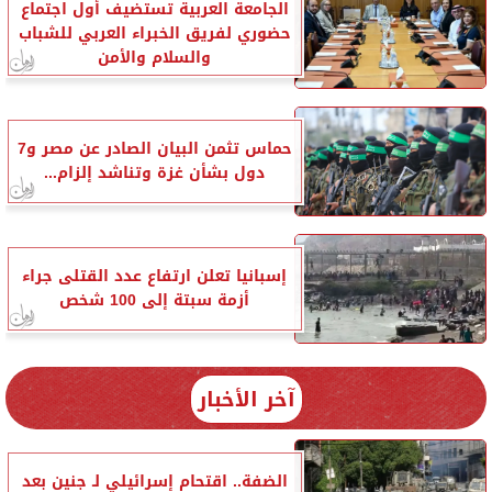
الجامعة العربية تستضيف أول اجتماع
حضوري لفريق الخبراء العربي للشباب
والسلام والأمن
حماس تثمن البيان الصادر عن مصر و7
دول بشأن غزة وتناشد إلزام...
إسبانيا تعلن ارتفاع عدد القتلى جراء
أزمة سبتة إلى 100 شخص
آخر الأخبار
الضفة.. اقتحام إسرائيلي لـ جنين بعد