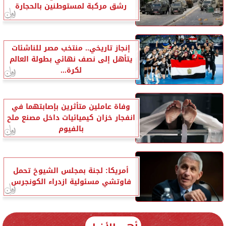
رشق مركبة لمستوطنين بالحجارة
إنجاز تاريخي.. منتخب مصر للناشئات
يتأهل إلى نصف نهائي بطولة العالم
لكرة...
وفاة عاملين متأثرين بإصابتهما في
انفجار خزان كيميائيات داخل مصنع ملح
بالفيوم
أمريكا: لجنة بمجلس الشيوخ تحمل
فاوتشي مسئولية ازدراء الكونجرس