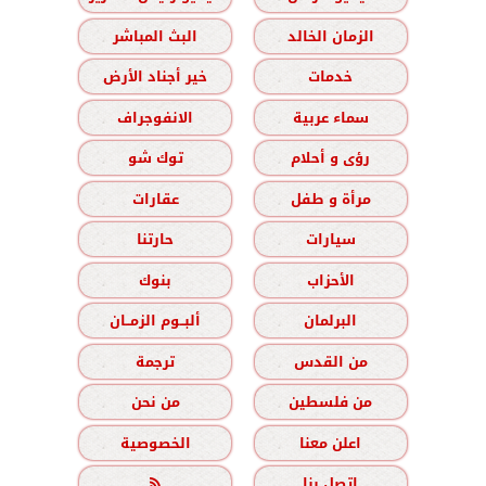
الزمان الخالد
البث المباشر
خدمات
خير أجناد الأرض
سماء عربية
الانفوجراف
رؤى و أحلام
توك شو
مرأة و طفل
عقارات
سيارات
حارتنا
الأحزاب
بنوك
البرلمان
ألبــوم الزمــان
من القدس
ترجمة
من فلسطين
من نحن
اعلن معنا
الخصوصية
اتصل بنا
