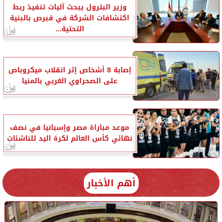
وزير البترول يبحث آليات تنفيذ ربط
اكتشافات الشركة في قبرص بالبنية
التحتية...
إصابة 8 أشخاص إثر انقلاب ميكروباص
على الصحراوي الغربي بالمنيا
موعد مباراة مصر وإسبانيا في نصف
نهائي كأس العالم لكرة اليد للناشئات
أهم الأخبار