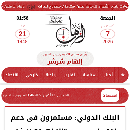
جواد للرماية ضمن مهرجان مطروح للتراث
وفاة عاملين متأثرين بإصابتهما
الجمعة
01:56
أغسطس
صفر
21
7
1448
2026
رئيس مجلس الإدارة ورئيس التحرير
إلهام شرشر
أخبار
سياسة
تقارير
رياضة
خارجي
اقتصاد
اقتصاد
الخميس، 13 أكتوبر 2022
03:46 مـ
بتوقيت القاهرة
البنك الدولي: مستمرون فى دعم