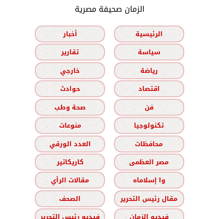
الزمان صحيفة مصرية
الرئيسية
أخبار
سياسة
تقارير
رياضة
خارجي
اقتصاد
حوادث
فن
صحة وطب
تكنولوجيا
منوعات
محافظات
العدد الورقي
مصر العظمى
كاريكاتير
وا إسلاماه
مقالات الرأي
مقال رئيس التحرير
الصحف
فيديو الزمان
فيديو رئيس التحرير