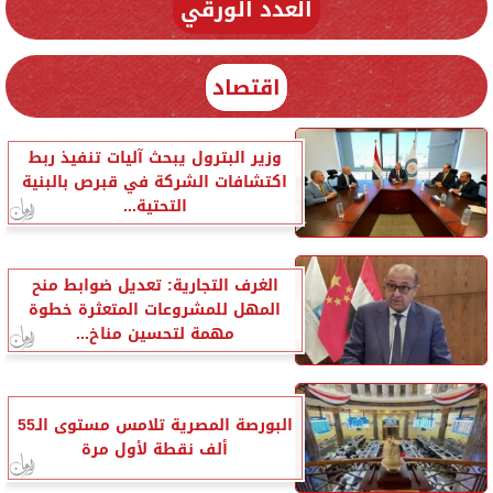
العدد الورقي
اقتصاد
وزير البترول يبحث آليات تنفيذ ربط
اكتشافات الشركة في قبرص بالبنية
التحتية...
الغرف التجارية: تعديل ضوابط منح
المهل للمشروعات المتعثرة خطوة
مهمة لتحسين مناخ...
البورصة المصرية تلامس مستوى الـ55
ألف نقطة لأول مرة