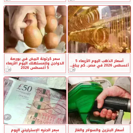
سعر كرتونة البيض في بورصة
أسعار الذهب اليوم الأربعاء 5
الدواجن وللمستهلك اليوم الأربعاء
أغسطس 2026 في مصر.. كم يبلغ...
5 أغسطس 2026
أسعار البنزين والسولار والغاز
سعر الجنيه الإسترليني اليوم