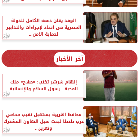
الوفد يعلن دعمه الكامل للدولة
المصرية فى اتخاذ لإجراءات والتدابير
لحماية الأمن...
آخر الأخبار
إلهام شرشر تكتب: «صلاح» ملك
المحبة.. رسول السلام والإنسانية
محافظ الغربية يستقبل نقيب محامي
غرب طنطا لبحث سبل التعاون المشترك
وتعزيز...