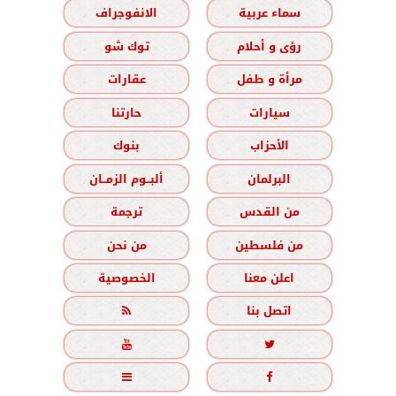
سماء عربية
الانفوجراف
رؤى و أحلام
توك شو
مرأة و طفل
عقارات
سيارات
حارتنا
الأحزاب
بنوك
البرلمان
ألبــوم الزمــان
من القدس
ترجمة
من فلسطين
من نحن
اعلن معنا
الخصوصية
اتصل بنا




