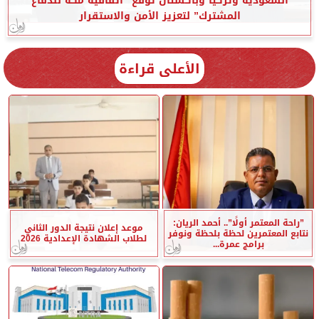
السعودية وتركيا وباكستان توقع ”اتفاقية مكة للدفاع
المشترك” لتعزيز الأمن والاستقرار
الأعلى قراءة
”راحة المعتمر أولًا”.. أحمد الريان:
موعد إعلان نتيجة الدور الثاني
نتابع المعتمرين لحظة بلحظة ونوفر
لطلاب الشهادة الإعدادية 2026
برامج عمرة...