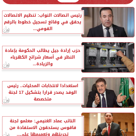
رئيس اتصالات النواب: تنظيم الاتصالات
يحقق في وقائع تسجيل خطوط بالرقم
القومي...
حزب إرادة جيل يطالب الحكومة بإعادة
النظر في أسعار شرائح الكهرباء
والزيادة...
استعدادا لانتخابات المحليات.. رئيس
الوفد يصدر قرارا بتشكيل 17 لجنة
متخصصة
النائب عماد الغنيمي: معلمو لجنة
فاقوس يستحقون الاستفادة من
تجربتهم وتعميمها على...