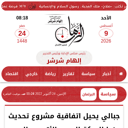
ملك المحبة.. رسول السلام والإنسانية
3070 فرصة عمل جديدة بالقطاع الخاص.. وظائف برواتب تصل إلى 9500 جنيه
الأحد
08:18
أغسطس
صفر
24
9
1448
2026
رئيس مجلس الإدارة ورئيس التحرير
إلهام شرشر
أخبار
سياسة
تقارير
رياضة
خارجي
اقتصاد
سياسة
البرلمان
الإثنين، 24 أكتوبر 2022
11:24 صـ
بتوقيت القاهرة
جبالي يحيل اتفاقية مشروع تحديث