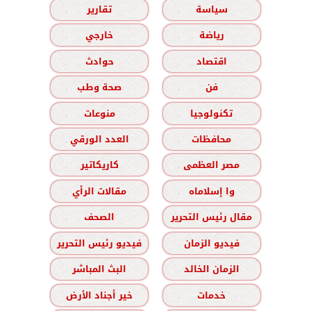
سياسة
تقارير
رياضة
خارجي
اقتصاد
حوادث
فن
صحة وطب
تكنولوجيا
منوعات
محافظات
العدد الورقي
مصر العظمى
كاريكاتير
وا إسلاماه
مقالات الرأي
مقال رئيس التحرير
الصحف
فيديو الزمان
فيديو رئيس التحرير
الزمان الخالد
البث المباشر
خدمات
خير أجناد الأرض