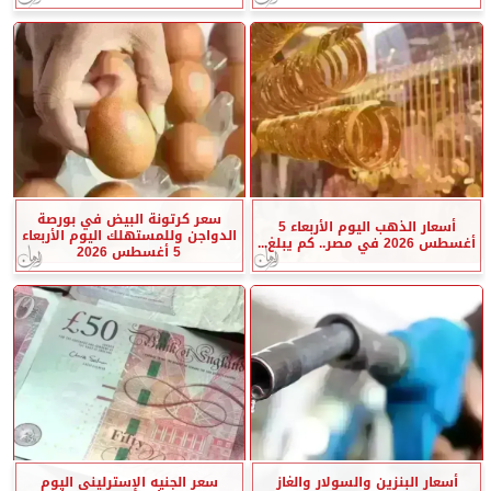
سعر كرتونة البيض في بورصة
أسعار الذهب اليوم الأربعاء 5
الدواجن وللمستهلك اليوم الأربعاء
أغسطس 2026 في مصر.. كم يبلغ...
5 أغسطس 2026
أسعار البنزين والسولار والغاز
سعر الجنيه الإسترليني اليوم