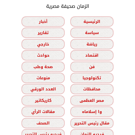
الزمان صحيفة مصرية
الرئيسية
أخبار
سياسة
تقارير
رياضة
خارجي
اقتصاد
حوادث
فن
صحة وطب
تكنولوجيا
منوعات
محافظات
العدد الورقي
مصر العظمى
كاريكاتير
وا إسلاماه
مقالات الرأي
مقال رئيس التحرير
الصحف
فيديو الزمان
فيديو رئيس التحرير