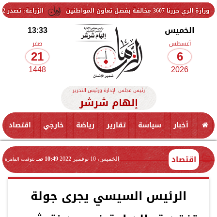
الزراعة: تصدر 712 ترخيص تشغيل جديد لمشروعات الثروة الحيوانية والداجنة.. وتسجيل 832 مخلوط أعلاف
الخميس
13:33
أغسطس
صفر
21
6
1448
2026
رئيس مجلس الإدارة ورئيس التحرير
إلهام شرشر
أخبار
سياسة
تقارير
رياضة
خارجي
اقتصاد
اقتصاد
الخميس، 10 نوفمبر 2022
10:49 صـ
بتوقيت القاهرة
الرئيس السيسي يجرى جولة