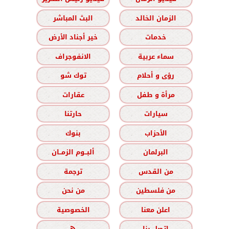
الزمان الخالد
البث المباشر
خدمات
خير أجناد الأرض
سماء عربية
الانفوجراف
رؤى و أحلام
توك شو
مرأة و طفل
عقارات
سيارات
حارتنا
الأحزاب
بنوك
البرلمان
ألبــوم الزمــان
من القدس
ترجمة
من فلسطين
من نحن
اعلن معنا
الخصوصية
اتصل بنا
