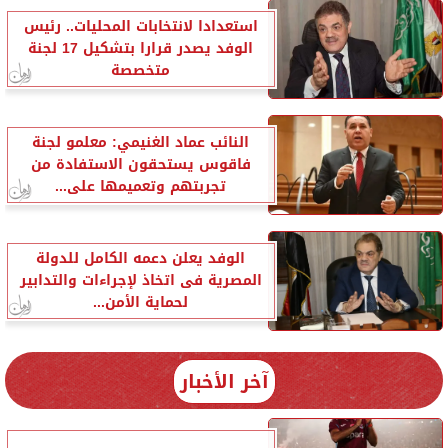
استعدادا لانتخابات المحليات.. رئيس
الوفد يصدر قرارا بتشكيل 17 لجنة
متخصصة
النائب عماد الغنيمي: معلمو لجنة
فاقوس يستحقون الاستفادة من
تجربتهم وتعميمها على...
الوفد يعلن دعمه الكامل للدولة
المصرية فى اتخاذ لإجراءات والتدابير
لحماية الأمن...
آخر الأخبار