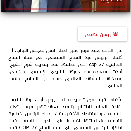
إيمان فهمى
قال النائب وحيد قرقر وكيل لجنة النقل بمجلس النواب، أن
كلمة الرئيس عبد الفتاح السيسي، في قمة المناخ
العالمية cop 27 التى تنظمها مصر بمدينة شرم الشيخ،
أكدت استعادة مصر دورها التاريخي الإقليمي والدولي،
وتصدرها المشهد العالمى دفاعا عن السلام والأمن
العالمى.
وأضاف قرقر في تصريحات له اليوم، أن دعوة الرئيس
لقادة العالم للالتزام بتنفيذ تعهداتهم فيما يتعلق
بالتوجه نحو الاقتصاد الأخضر، يؤكد إدارك الرئيس بخطورة
القضية وتداعياتها لاسيما علي الدول النامية، مثمنا
إطلاق الرئيس السيسي علي قمة المناخ COP 27 قمة