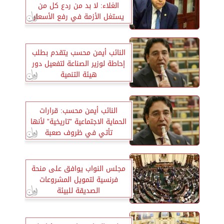
الغلاء: لا بد من ردع كل من
يستغل الأزمة في رفع الأسعار
النائب أيمن محسب يتقدم بطلب
إحاطة لوزير الصناعة لتفعيل دور
هيئة التنمية
النائب أيمن محسب: قرارات
الحماية الاجتماعية ”تاريخية” لأنها
تأتي في ظروف صعبة
مجلس النواب يوافق على منحة
فرنسية لتمويل المشروعات
الصديقة للبيئة