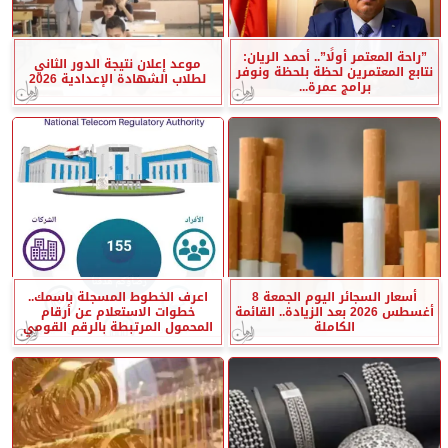
”راحة المعتمر أولًا”.. أحمد الريان:
موعد إعلان نتيجة الدور الثاني
نتابع المعتمرين لحظة بلحظة ونوفر
لطلاب الشهادة الإعدادية 2026
برامج عمرة...
أسعار السجائر اليوم الجمعة 8
اعرف الخطوط المسجلة باسمك..
أغسطس 2026 بعد الزيادة.. القائمة
خطوات الاستعلام عن أرقام
الكاملة
المحمول المرتبطة بالرقم القومي