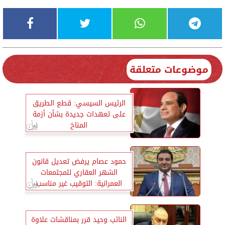
موضوعات متعلقة
الرئيس السيسي: قطع الطريق
على تعهدات جديدة بشأن أزمة
المناخ
حمود عصام يرفض تعديل قانون
الشهر العقاري للمجتمعات
العمرانية: التوقيب غير مناسب
النائب وحيد قرر بمناقشات علاوة