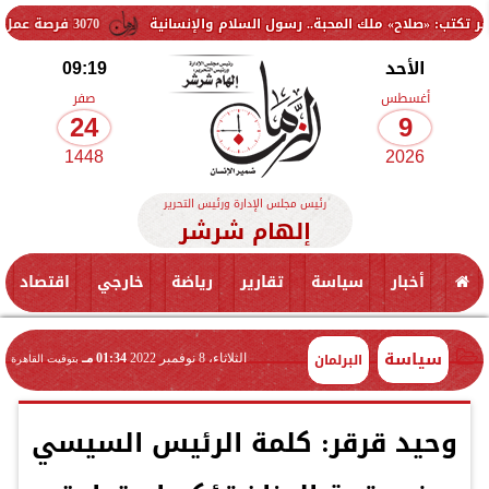
ملك المحبة.. رسول السلام والإنسانية
3070 فرصة عمل جديدة بالقطاع الخاص.. وظائف برواتب تصل إلى 9500 جنيه
الأحد
09:19
أغسطس
صفر
24
9
1448
2026
رئيس مجلس الإدارة ورئيس التحرير
إلهام شرشر
أخبار
سياسة
تقارير
رياضة
خارجي
اقتصاد
سياسة
البرلمان
الثلاثاء، 8 نوفمبر 2022
01:34 مـ
بتوقيت القاهرة
وحيد قرقر: كلمة الرئيس السيسي