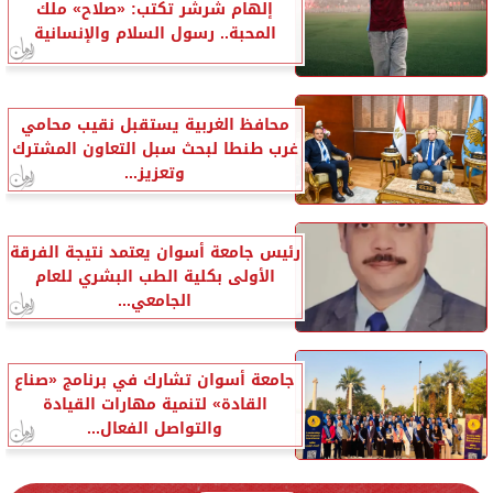
إلهام شرشر تكتب: «صلاح» ملك
المحبة.. رسول السلام والإنسانية
محافظ الغربية يستقبل نقيب محامي
غرب طنطا لبحث سبل التعاون المشترك
وتعزيز...
رئيس جامعة أسوان يعتمد نتيجة الفرقة
الأولى بكلية الطب البشري للعام
الجامعي...
جامعة أسوان تشارك في برنامج «صناع
القادة» لتنمية مهارات القيادة
والتواصل الفعال...