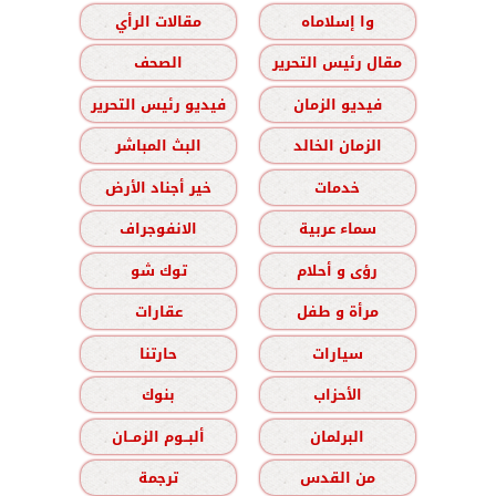
وا إسلاماه
مقالات الرأي
مقال رئيس التحرير
الصحف
فيديو الزمان
فيديو رئيس التحرير
الزمان الخالد
البث المباشر
خدمات
خير أجناد الأرض
سماء عربية
الانفوجراف
رؤى و أحلام
توك شو
مرأة و طفل
عقارات
سيارات
حارتنا
الأحزاب
بنوك
البرلمان
ألبــوم الزمــان
من القدس
ترجمة