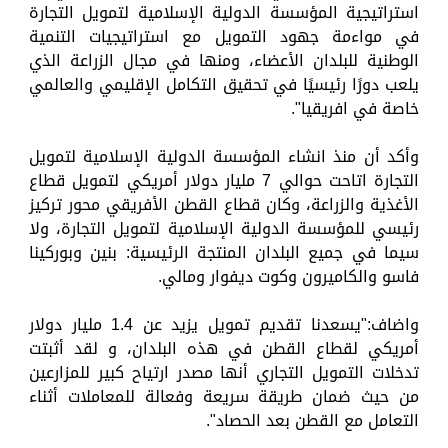
استراتيجية المؤسسة الدولية الإسلامية لتمويل التجارة
في مواءمة جهود التمويل مع استراتيجيات التنمية
الوطنية للبلدان الأعضاء، ومنها في مجال الزراعة الذي
يلعب دورًا رئيسيًا في تحقيق التكامل الإقليمي والعالمي
خاصة في افريقيا".
وأكد أن منذ انشاء المؤسسة الدولية الإسلامية لتمويل
التجارة اتاحت حوالي 7 مليار دولار أمريكي لتمويل قطاع
الأغذية والزراعة، وكان قطاع القطن الأفريقي محور تركيز
رئيسي للمؤسسة الدولية الإسلامية لتمويل التجارة، ولا
سيما في جميع البلدان المنتجة الرئيسية: بنين وبوركينا
فاسو والكاميرون وكوت ديفوار ومالي.
واضاف:"يسعدنا تقديم تمويل يزيد عن 1.4 مليار دولار
أمريكي لقطاع القطن في هذه البلدان، و لقد أثبتت
تدخلات التمويل التجاري أنها مصدر ارتياح كبير للمزارعين
من حيث ضمان طريقة سريعة وفعالة للمعاملات أثناء
التعامل مع القطن بعد الحصاد".