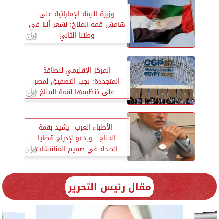
وزيرة البيئة الإماراتية على
هامش قمة المناخ: نشعر أننا في
وطننا الثاني
المركز الإقليمي للطاقة
المتجددة: يجب التصفيق لمصر
على تنظيمها لقمة المناخ
”الأطباء العرب” يشيد بقمة
المناخ.. ويدعو لإدراج قضايا
الصحة في صميم المناقشات
مقال رئيس التحرير