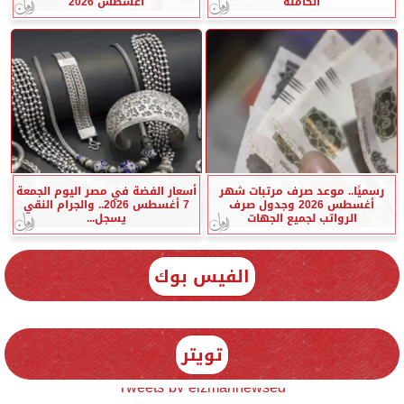
الكاملة
أغسطس 2026
رسميًا.. موعد صرف مرتبات شهر
أسعار الفضة في مصر اليوم الجمعة
أغسطس 2026 وجدول صرف
7 أغسطس 2026.. والجرام النقي
الرواتب لجميع الجهات
يسجل...
الفيس بوك
تويتر
Tweets by elzmannewseg