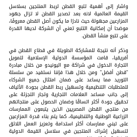
واشار إلى أهمية تتبع القطن لربط المنتجين بسلاسل
القيمة العالمية لانه بعد تصدير القطن لا تزال جهود
المزارعين مجهولة حيث نادرًا ما يكون أصل القطن معروفًا،
موضحا أن إمكانية التتبع تعني أن الشركة لديها القدرة
على تتبع منشأ القطن.
وذكر أنه نتيجة للمشاركة الطويلة في قطاع القطن في
أفريقيا، قامت المؤسسة الدولية الإسلامية لتمويل
التجارة الدخول في شراكة مع اليونيدو من خلال مبادرة
"قطن أفضل" ومن خلال هذا فإننا نستفيد من سلسلة
التوريد مما يساعد على ضمان امتثال جميع الشركاء
للمتطلبات التنظيمية وتسهيل ربط القطن بجودة الألياف
إلى جانب مساعد العلامات التجارية وتجار التجزئة على
تحقيق جودة أكثر اتساقًا وضمان الحصول على منتجاتهم
من منتجي القطن المصريين الذين يتبعون الممارسات
الزراعية الوطنية والتنظيمية، كما يتم بناء قدرة المزارعين
على تبني ممارسات أكثر استدامة وتعزيز العمل اللائق
لتسهيل إشراك المنتجين في سلاسل القيمة الدولية