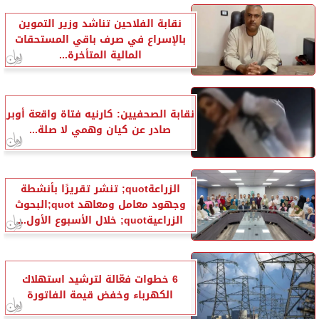
نقابة الفلاحين تناشد وزير التموين
بالإسراع في صرف باقي المستحقات
المالية المتأخرة...
نقابة الصحفيين: كارنيه فتاة واقعة أوبر
صادر عن كيان وهمي لا صلة...
الزراعةquot; تنشر تقريرًا بأنشطة
وجهود معامل ومعاهد quot;البحوث
الزراعيةquot; خلال الأسبوع الأول...
6 خطوات فعّالة لترشيد استهلاك
الكهرباء وخفض قيمة الفاتورة