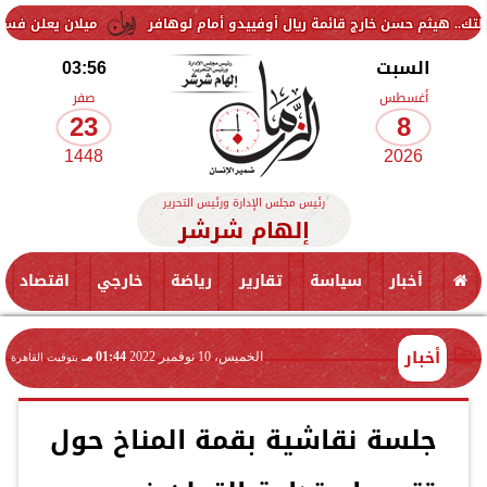
ن خارج قائمة ريال أوفييدو أمام لوهافر
ميلان يعلن فسخ عقد إسماعيل ب
السبت
03:56
أغسطس
صفر
23
8
1448
2026
رئيس مجلس الإدارة ورئيس التحرير
إلهام شرشر
أخبار
سياسة
تقارير
رياضة
خارجي
اقتصاد
أخبار
الخميس، 10 نوفمبر 2022
01:44 مـ
بتوقيت القاهرة
جلسة نقاشية بقمة المناخ حول