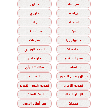
سياسة
تقارير
رياضة
خارجي
اقتصاد
حوادث
فن
صحة وطب
تكنولوجيا
منوعات
محافظات
العدد الورقي
مصر العظمى
كاريكاتير
وا إسلاماه
مقالات الرأي
مقال رئيس التحرير
الصحف
فيديو الزمان
فيديو رئيس التحرير
الزمان الخالد
البث المباشر
خدمات
خير أجناد الأرض