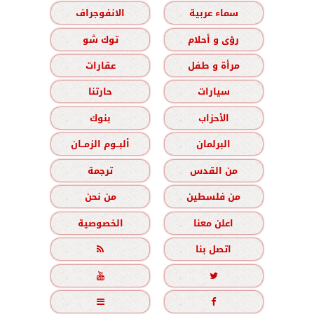
سماء عربية
الانفوجراف
رؤى و أحلام
توك شو
مرأة و طفل
عقارات
سيارات
حارتنا
الأحزاب
بنوك
البرلمان
ألبــوم الزمــان
من القدس
ترجمة
من فلسطين
من نحن
اعلن معنا
الخصوصية
اتصل بنا




