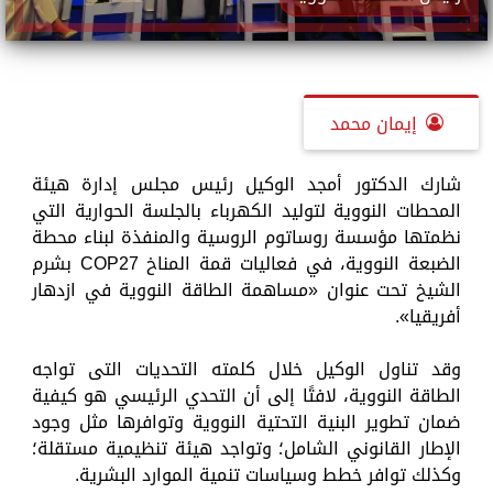
إيمان محمد
شارك الدكتور أمجد الوكيل رئيس مجلس إدارة هيئة
المحطات النووية لتوليد الكهرباء بالجلسة الحوارية التي
نظمتها مؤسسة روساتوم الروسية والمنفذة لبناء محطة
الضبعة النووية، في فعاليات قمة المناخ COP27 بشرم
الشيخ تحت عنوان «مساهمة الطاقة النووية في ازدهار
أفريقيا».
وقد تناول الوكيل خلال كلمته التحديات التى تواجه
الطاقة النووية، لافتًا إلى أن التحدي الرئيسي هو كيفية
ضمان تطوير البنية التحتية النووية وتوافرها مثل وجود
الإطار القانوني الشامل؛ وتواجد هيئة تنظيمية مستقلة؛
وكذلك توافر خطط وسياسات تنمية الموارد البشرية.