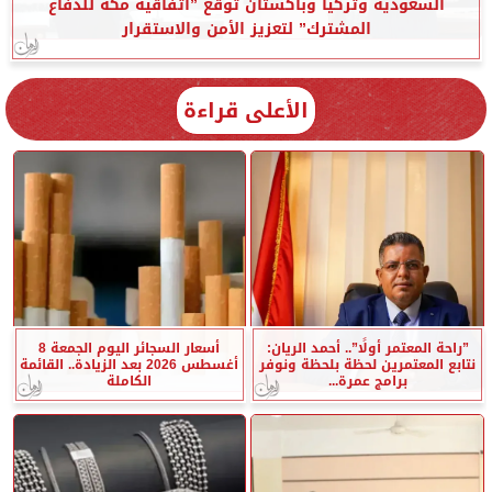
السعودية وتركيا وباكستان توقع ”اتفاقية مكة للدفاع
المشترك” لتعزيز الأمن والاستقرار
الأعلى قراءة
”راحة المعتمر أولًا”.. أحمد الريان:
أسعار السجائر اليوم الجمعة 8
نتابع المعتمرين لحظة بلحظة ونوفر
أغسطس 2026 بعد الزيادة.. القائمة
برامج عمرة...
الكاملة