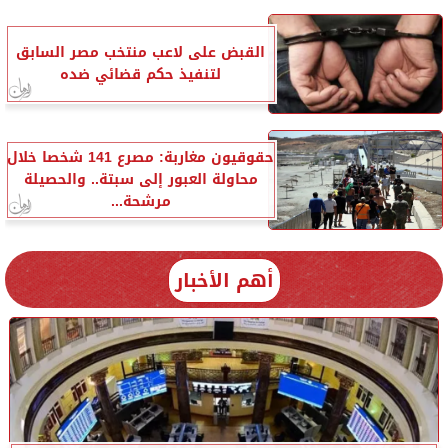
القبض على لاعب منتخب مصر السابق
لتنفيذ حكم قضائي ضده
حقوقيون مغاربة: مصرع 141 شخصا خلال
محاولة العبور إلى سبتة.. والحصيلة
مرشحة...
أهم الأخبار