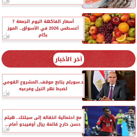
أسعار الفاكهة اليوم الجمعة 7
أغسطس 2026 في الأسواق.. الموز
بكام
آخر الأخبار
د.سويلم يتابع موقف..المشروع القومي
لضبط نهر النيل وفرعيه
مع احتمالية انتقاله إلى سيلتك.. هيثم
حسن خارج قائمة ريال أوفييدو أمام...