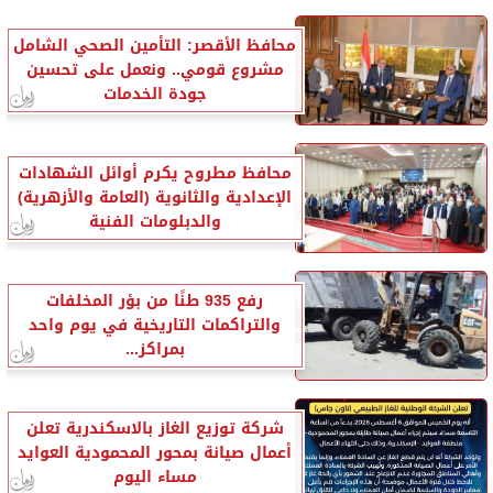
محافظ الأقصر: التأمين الصحي الشامل
مشروع قومي.. ونعمل على تحسين
جودة الخدمات
محافظ مطروح يكرم أوائل الشهادات
الإعدادية والثانوية (العامة والأزهرية)
والدبلومات الفنية
رفع 935 طنًا من بؤر المخلفات
والتراكمات التاريخية في يوم واحد
بمراكز...
شركة توزيع الغاز بالاسكندرية تعلن
أعمال صيانة بمحور المحمودية العوايد
مساء اليوم