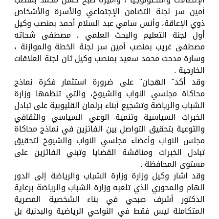
أمين سر لجنة التضامن الإجتماعي والأسرة والأشخاص
ذوي الإعاقة، وأنس سامي عبد السلام أحمد بمنصب وكيل
أول لجنة التعليم والبحث العلمي ، مصطفى شحاته
مصطفى غريب بمنصب أمين سر لجنة الخطة والموازنة ،
وسارة مدحت محمد سعيد بمنصب وكيل ثان لجنة العلاقات
الخارجية .
وقد أكد" الهجان" على ضرورة استثمار فكرة نماذج
محاكاة مجلسي النواب والشيوخ، والتي تنظمها وزارة
الشباب والرياضة وتشجيع أبناء برلمان القليوبية على تبادل
الخبرات السياسية وتنمية الوعي السياسي والثقافي
والتوعية بتحقيق التواصل بين الفائزين في نماذج محاكاة
مجلس النواب وأعضاء مجلسي النواب والشيوخ لتحقيق
تبادل الخبرات ومناقشة القضايا وتبني الفائزين على
مستوى المحافظة .
وقد اشار وكيل وزارة وزارة الشباب والرياضة إلى الدور
الهام والمحوري الذي تلعبه وزارة الشباب والرياضة برعاية
الدكتور أشرف صبحي في بناء الشخصية المصرية
المتكاملة ليس فقط في النواحي الرياضية والبدنية بل