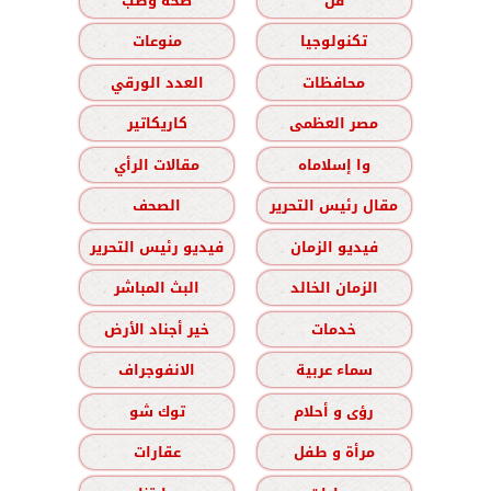
فن
صحة وطب
تكنولوجيا
منوعات
محافظات
العدد الورقي
مصر العظمى
كاريكاتير
وا إسلاماه
مقالات الرأي
مقال رئيس التحرير
الصحف
فيديو الزمان
فيديو رئيس التحرير
الزمان الخالد
البث المباشر
خدمات
خير أجناد الأرض
سماء عربية
الانفوجراف
رؤى و أحلام
توك شو
مرأة و طفل
عقارات