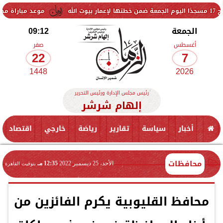
موعد مباراة مصر وإسبانيا في ن
الجمعة
09:12
أغسطس
صفر
22
7
1448
2026
رئيس مجلس الإدارة ورئيس التحرير
إلهام شرشر
أخبار
سياسة
تقارير
رياضة
خارجي
اقتصاد
محافظات
الأحد، 25 ديسمبر 2022
12:35 مـ
بتوقيت القاهرة
محافظ القليوبية يكرم الفائزين من