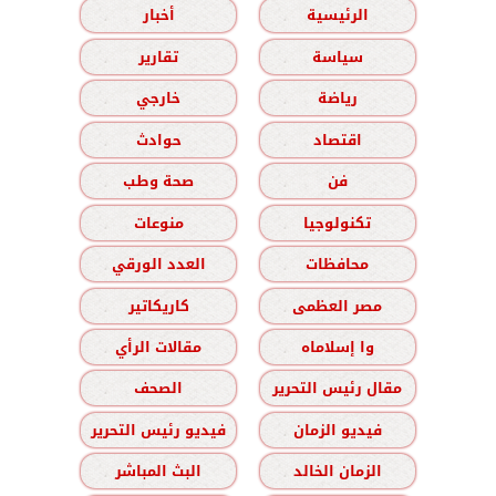
الرئيسية
أخبار
سياسة
تقارير
رياضة
خارجي
اقتصاد
حوادث
فن
صحة وطب
تكنولوجيا
منوعات
محافظات
العدد الورقي
مصر العظمى
كاريكاتير
وا إسلاماه
مقالات الرأي
مقال رئيس التحرير
الصحف
فيديو الزمان
فيديو رئيس التحرير
الزمان الخالد
البث المباشر