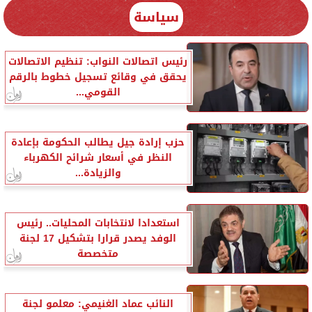
سياسة
رئيس اتصالات النواب: تنظيم الاتصالات
يحقق في وقائع تسجيل خطوط بالرقم
القومي...
حزب إرادة جيل يطالب الحكومة بإعادة
النظر في أسعار شرائح الكهرباء
والزيادة...
استعدادا لانتخابات المحليات.. رئيس
الوفد يصدر قرارا بتشكيل 17 لجنة
متخصصة
النائب عماد الغنيمي: معلمو لجنة