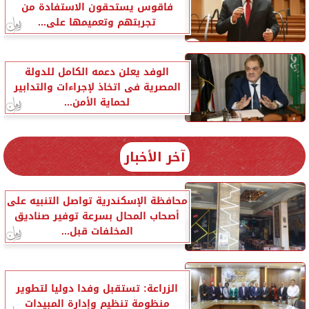
فاقوس يستحقون الاستفادة من
تجربتهم وتعميمها على...
الوفد يعلن دعمه الكامل للدولة
المصرية فى اتخاذ لإجراءات والتدابير
لحماية الأمن...
آخر الأخبار
محافظة الإسكندرية تواصل التنبيه على
أصحاب المحال بسرعة توفير صناديق
المخلفات قبل...
الزراعة: تستقبل وفدا دوليا لتطوير
منظومة تنظيم وإدارة المبيدات