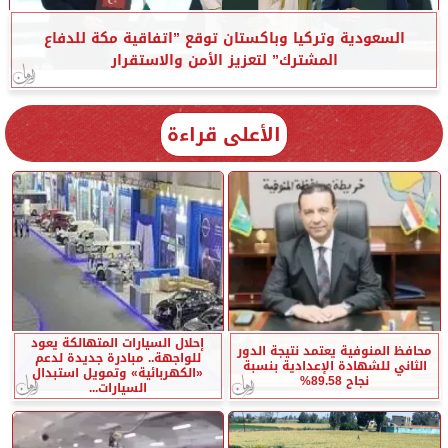
السعودية وتركيا وباكستان توقع ”اتفاقية مكة للدفاع
المشترك” لتعزيز الأمن والاستقرار
الأعلى قراءة
إحلال السيارات المتهالكة يعود
محافظ المنوفية يعتمد نتيجة الدور
للواجهة.. مبادرة جديدة لدعم
الثاني للشهادة الإعدادية بنسبة
«الكهربائية» وتمويل استبدال
نجاح 89.58%
السيارات...