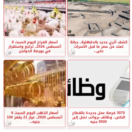
كشف أثري جديد بالدقهلية.. جبانة
أسعار الفراخ اليوم السبت 8
تمتد من عصر ما قبل الأسرات
أغسطس 2026.. تراجع واستقرار
حتى...
في بورصة الدواجن
3070 فرصة عمل جديدة بالقطاع
أسعار الذهب اليوم السبت 8
الخاص.. وظائف برواتب تصل إلى
أغسطس 2026.. عيار 21 يقفز 100
9500 جنيه
جنيه...