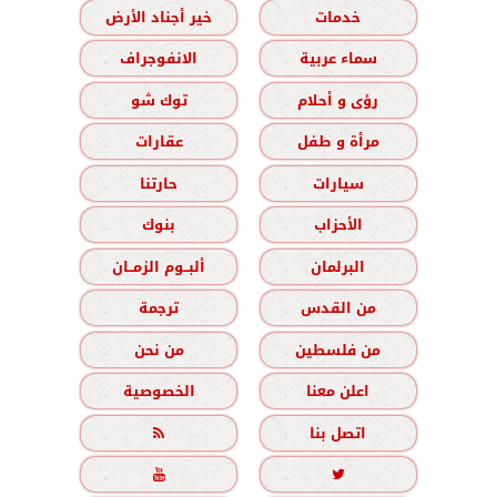
خدمات
خير أجناد الأرض
سماء عربية
الانفوجراف
رؤى و أحلام
توك شو
مرأة و طفل
عقارات
سيارات
حارتنا
الأحزاب
بنوك
البرلمان
ألبــوم الزمــان
من القدس
ترجمة
من فلسطين
من نحن
اعلن معنا
الخصوصية
اتصل بنا


