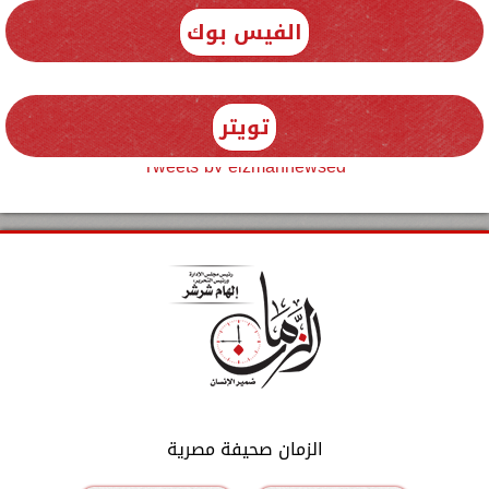
الفيس بوك
تويتر
Tweets by elzmannewseg
الزمان صحيفة مصرية