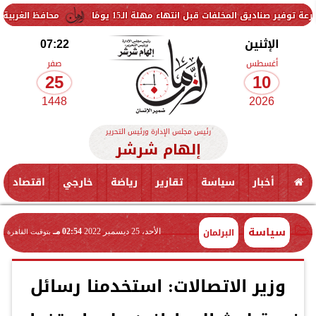
خلفات قبل انتهاء مهلة الـ15 يومًا
محافظ الغربية يتفقد حزمة من
الإثنين
07:22
أغسطس
صفر
25
10
1448
2026
رئيس مجلس الإدارة ورئيس التحرير
إلهام شرشر
أخبار
سياسة
تقارير
رياضة
خارجي
اقتصاد
سياسة
البرلمان
الأحد، 25 ديسمبر 2022
02:54 مـ
بتوقيت القاهرة
وزير الاتصالات: استخدمنا رسائل