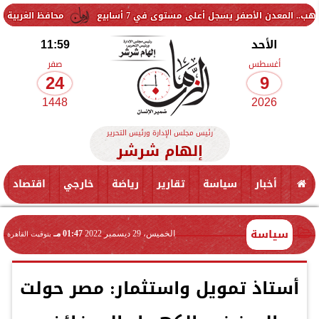
ر يسجل أعلى مستوى في 7 أسابيع
محافظ الغربية يستقبل نقيب مح
الأحد
11:59
أغسطس
صفر
24
9
1448
2026
رئيس مجلس الإدارة ورئيس التحرير
إلهام شرشر
أخبار
سياسة
تقارير
رياضة
خارجي
اقتصاد
سياسة
الخميس، 29 ديسمبر 2022
01:47 مـ
بتوقيت القاهرة
أستاذ تمويل واستثمار: مصر حولت