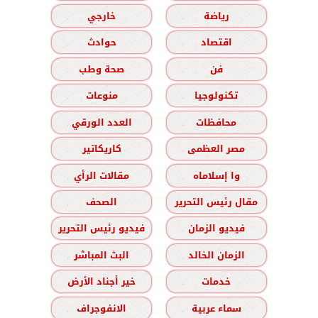
رياضة
خارجي
اقتصاد
حوادث
فن
صحة وطب
تكنولوجيا
منوعات
محافظات
العدد الورقي
مصر العظمى
كاريكاتير
وا إسلاماه
مقالات الرأي
مقال رئيس التحرير
الصحف
فيديو الزمان
فيديو رئيس التحرير
الزمان الخالد
البث المباشر
خدمات
خير أجناد الأرض
سماء عربية
الانفوجراف