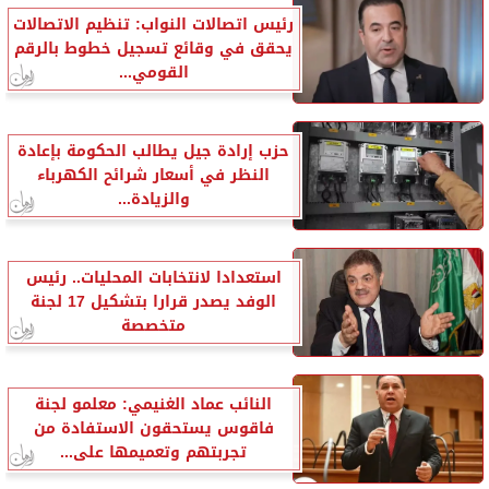
رئيس اتصالات النواب: تنظيم الاتصالات
يحقق في وقائع تسجيل خطوط بالرقم
القومي...
حزب إرادة جيل يطالب الحكومة بإعادة
النظر في أسعار شرائح الكهرباء
والزيادة...
استعدادا لانتخابات المحليات.. رئيس
الوفد يصدر قرارا بتشكيل 17 لجنة
متخصصة
النائب عماد الغنيمي: معلمو لجنة
فاقوس يستحقون الاستفادة من
تجربتهم وتعميمها على...