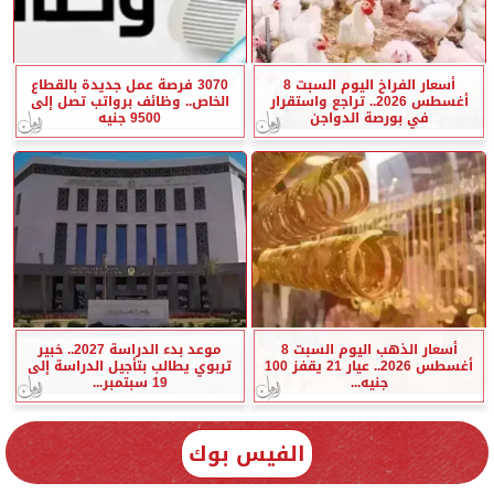
أسعار الفراخ اليوم السبت 8
3070 فرصة عمل جديدة بالقطاع
أغسطس 2026.. تراجع واستقرار
الخاص.. وظائف برواتب تصل إلى
في بورصة الدواجن
9500 جنيه
أسعار الذهب اليوم السبت 8
موعد بدء الدراسة 2027.. خبير
أغسطس 2026.. عيار 21 يقفز 100
تربوي يطالب بتأجيل الدراسة إلى
جنيه...
19 سبتمبر...
الفيس بوك