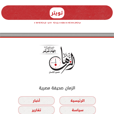
تويتر
Tweets by elzmannewseg
الزمان صحيفة مصرية
الرئيسية
أخبار
سياسة
تقارير