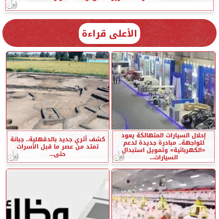
الأعلى قراءة
إحلال السيارات المتهالكة يعود
كشف أثري جديد بالدقهلية.. جبانة
للواجهة.. مبادرة جديدة لدعم
تمتد من عصر ما قبل الأسرات
«الكهربائية» وتمويل استبدال
حتى...
السيارات...