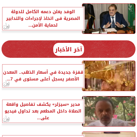
الوفد يعلن دعمه الكامل للدولة
المصرية فى اتخاذ لإجراءات والتدابير
لحماية الأمن...
آخر الأخبار
قفزة جديدة في أسعار الذهب.. المعدن
الأصفر يسجل أعلى مستوى في 7...
مدير «سيزلر» يكشف تفاصيل واقعة
الصلاة داخل المطعم بعد تداول فيديو
على...