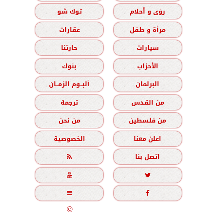
رؤى و أحلام
توك شو
مرأة و طفل
عقارات
سيارات
حارتنا
الأحزاب
بنوك
البرلمان
ألبــوم الزمــان
من القدس
ترجمة
من فلسطين
من نحن
اعلن معنا
الخصوصية
اتصل بنا





جميع الحقوق محفوظة
©