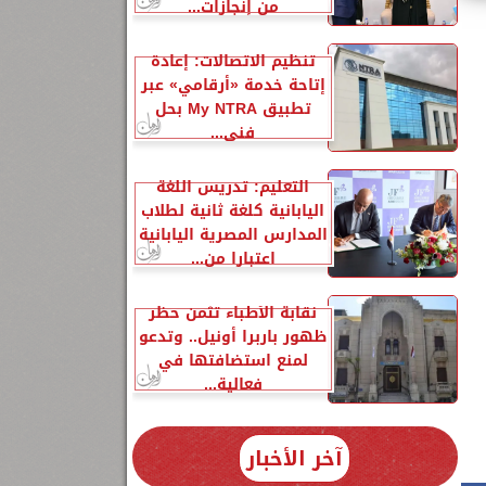
من إنجازات...
تنظيم الاتصالات: إعادة
إتاحة خدمة «أرقامي» عبر
تطبيق My NTRA بحل
فني...
التعليم: تدريس اللغة
اليابانية كلغة ثانية لطلاب
المدارس المصرية اليابانية
اعتبارا من...
نقابة الأطباء تثمن حظر
ظهور باربرا أونيل.. وتدعو
لمنع استضافتها في
فعالية...
آخر الأخبار