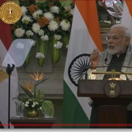
الكاتبة إلهام شرشر تهنئ الرئيس
السيسي بعيد ميلاده وتُشيد بجهوده
إلهام شرشر تكتب: دي مبقتش كورة..
في بناء الدولة
دي سياسة