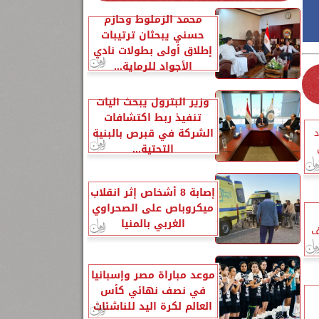
محمد الزملوط وحازم
حسني يبحثان ترتيبات
إطلاق أولى بطولات نادي
الأجواد للرماية...
وزير البترول يبحث آليات
تنفيذ ربط اكتشافات
د
الشركة في قبرص بالبنية
التحتية...
إصابة 8 أشخاص إثر انقلاب
ميكروباص على الصحراوي
الغربي بالمنيا
ف
موعد مباراة مصر وإسبانيا
في نصف نهائي كأس
العالم لكرة اليد للناشئات