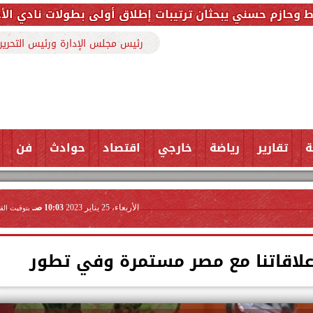
ثان ترتيبات إطلاق أولى بطولات نادي الأجواد للرماية ضم
رئيس مجلس الإدارة ورئيس التحرير
ة
تقارير
رياضة
خارجي
اقتصاد
حوادث
فن
الأربعاء، 25 يناير 2023
10:03 صـ
بتوقيت الق
علاقاتنا مع مصر مستمرة وفي تطور