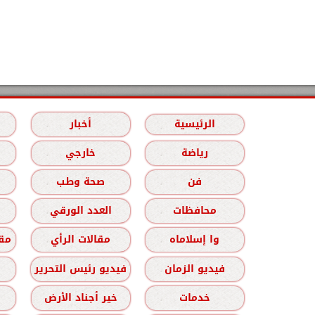
الرئيسية
أخبار
رياضة
خارجي
فن
صحة وطب
محافظات
العدد الورقي
وا إسلاماه
مقالات الرأي
مقا
فيديو الزمان
فيديو رئيس التحرير
خدمات
خير أجناد الأرض