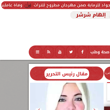
ن مهرجان مطروح للتراث
وفاة عاملين متأثرين بإصابتهم
إلهام شرشر
صحة وطب
تكنولوجيا
منوعات
محافظات
مقال رئيس التحرير
اهرة