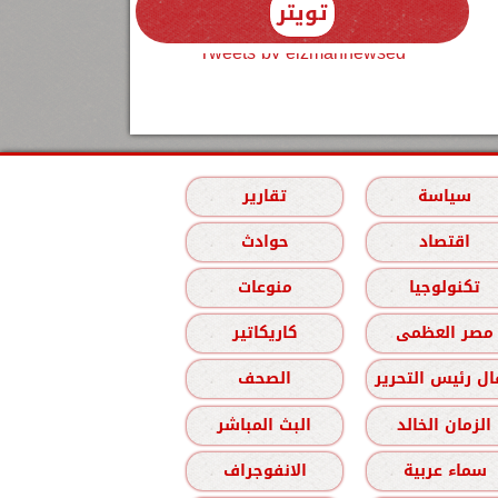
تويتر
Tweets by elzmannewseg
سياسة
تقارير
اقتصاد
حوادث
تكنولوجيا
منوعات
مصر العظمى
كاريكاتير
ل رئيس التحرير
الصحف
الزمان الخالد
البث المباشر
سماء عربية
الانفوجراف