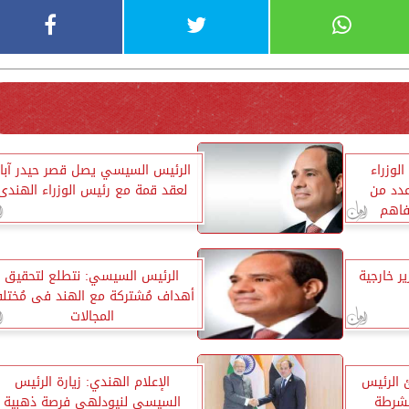
لوزراء
الرئيس السيسي يصل قصر حيدر آبا
دد من
لعقد قمة مع رئيس الوزراء الهندى
فاهم
 خارجية
الرئيس السيسي: نتطلع لتحقيق
أهداف مُشتركة مع الهند فى مُختل
المجالات
 الرئيس
الإعلام الهندي: زيارة الرئيس
لشرطة
السيسي لنيودلهي فرصة ذهبية