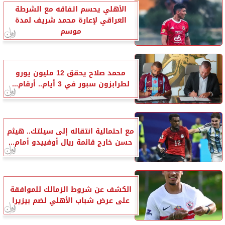
الأهلي يحسم اتفاقه مع الشرطة
العراقي لإعارة محمد شريف لمدة
موسم
محمد صلاح يحقق 12 مليون يورو
لطرابزون سبور في 3 أيام.. أرقام...
مع احتمالية انتقاله إلى سيلتك.. هيثم
حسن خارج قائمة ريال أوفييدو أمام...
الكشف عن شروط الزمالك للموافقة
على عرض شباب الأهلي لضم بيزيرا