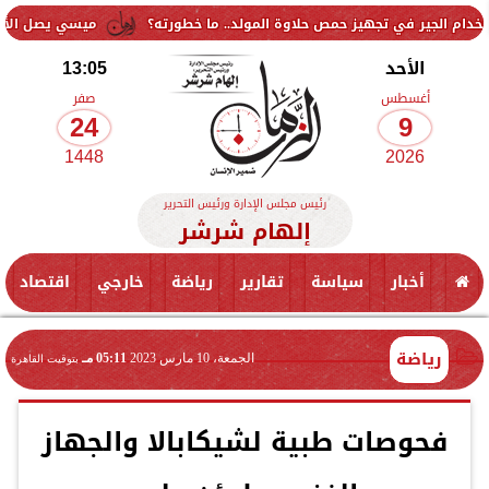
 تجهيز حمص حلاوة المولد.. ما خطورته؟
ميسي يصل الأرجنتين لتوديع و
الأحد
13:05
أغسطس
صفر
24
9
1448
2026
رئيس مجلس الإدارة ورئيس التحرير
إلهام شرشر
أخبار
سياسة
تقارير
رياضة
خارجي
اقتصاد
رياضة
الجمعة، 10 مارس 2023
05:11 مـ
بتوقيت القاهرة
فحوصات طبية لشيكابالا والجهاز