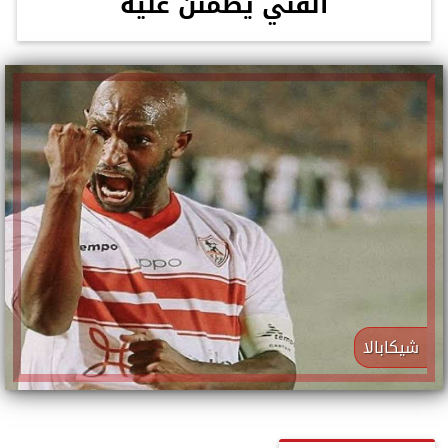
الفني يطمئن عليه
شيكابالا