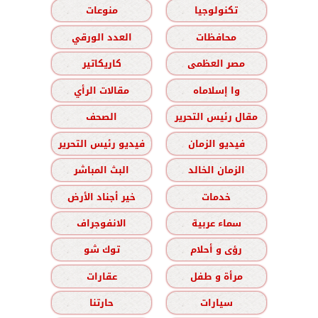
تكنولوجيا
منوعات
محافظات
العدد الورقي
مصر العظمى
كاريكاتير
وا إسلاماه
مقالات الرأي
مقال رئيس التحرير
الصحف
فيديو الزمان
فيديو رئيس التحرير
الزمان الخالد
البث المباشر
خدمات
خير أجناد الأرض
سماء عربية
الانفوجراف
رؤى و أحلام
توك شو
مرأة و طفل
عقارات
سيارات
حارتنا