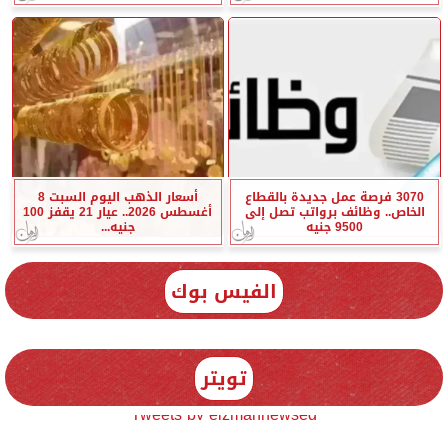
3070 فرصة عمل جديدة بالقطاع
أسعار الذهب اليوم السبت 8
الخاص.. وظائف برواتب تصل إلى
أغسطس 2026.. عيار 21 يقفز 100
9500 جنيه
جنيه...
الفيس بوك
تويتر
Tweets by elzmannewseg