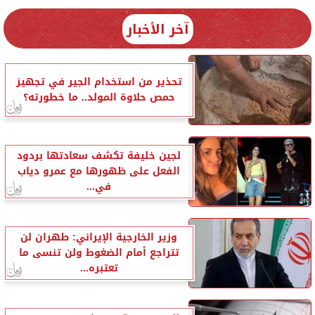
آخر الأخبار
تحذير من استخدام الجير في تجهيز
حمص حلاوة المولد.. ما خطورته؟
لجين خليفة تكشف سعادتها بردود
الفعل على ظهورها مع عمرو دياب
في...
وزير الخارجية الإيراني: طهران لن
تتراجع أمام الضغوط ولن تنسى ما
تعتبره...