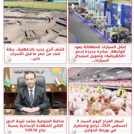
إحلال السيارات المتهالكة يعود
كشف أثري جديد بالدقهلية.. جبانة
للواجهة.. مبادرة جديدة لدعم
تمتد من عصر ما قبل الأسرات
«الكهربائية» وتمويل استبدال
حتى...
السيارات...
أسعار الفراخ اليوم السبت 8
محافظ المنوفية يعتمد نتيجة الدور
أغسطس 2026.. تراجع واستقرار
الثاني للشهادة الإعدادية بنسبة
في بورصة الدواجن
نجاح 89.58%