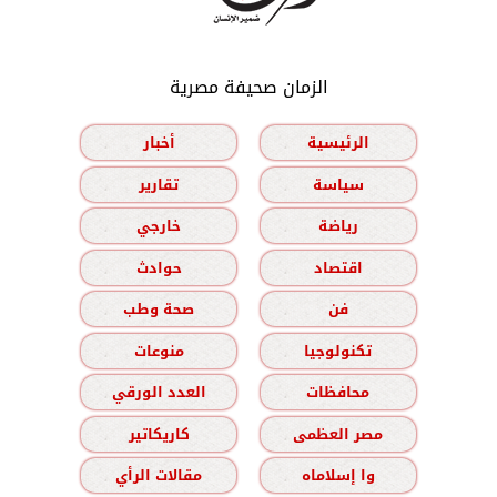
الزمان صحيفة مصرية
الرئيسية
أخبار
سياسة
تقارير
رياضة
خارجي
اقتصاد
حوادث
فن
صحة وطب
تكنولوجيا
منوعات
محافظات
العدد الورقي
مصر العظمى
كاريكاتير
وا إسلاماه
مقالات الرأي