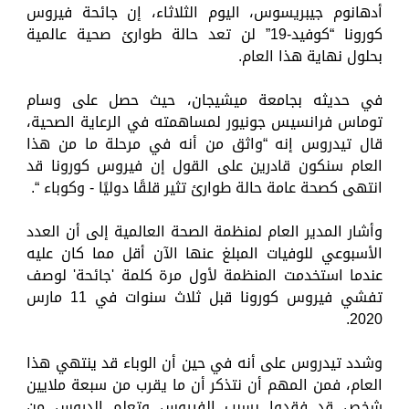
أدهانوم جيبريسوس، اليوم الثلاثاء، إن جائحة فيروس
كورونا “كوفيد-19” لن تعد حالة طوارئ صحية عالمية
بحلول نهاية هذا العام.
في حديثه بجامعة ميشيجان، حيث حصل على وسام
توماس فرانسيس جونيور لمساهمته في الرعاية الصحية،
قال تيدروس إنه “واثق من أنه في مرحلة ما من هذا
العام سنكون قادرين على القول إن فيروس كورونا قد
انتهى كصحة عامة حالة طوارئ تثير قلقًا دوليًا - وكوباء “.
وأشار المدير العام لمنظمة الصحة العالمية إلى أن العدد
الأسبوعي للوفيات المبلغ عنها الآن أقل مما كان عليه
عندما استخدمت المنظمة لأول مرة كلمة 'جائحة' لوصف
تفشي فيروس كورونا قبل ثلاث سنوات في 11 مارس
2020.
وشدد تيدروس على أنه في حين أن الوباء قد ينتهي هذا
العام، فمن المهم أن نتذكر أن ما يقرب من سبعة ملايين
شخص قد فقدوا بسبب الفيروس وتعلم الدروس من