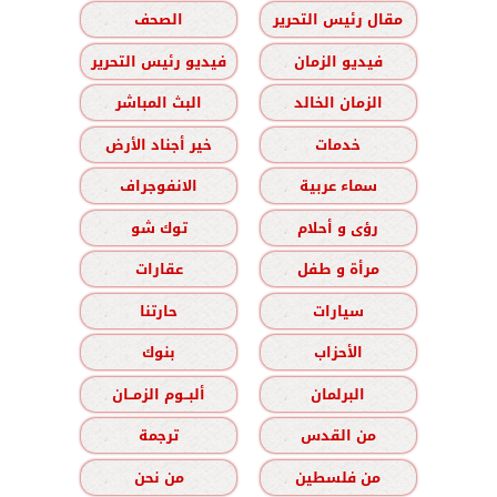
مقال رئيس التحرير
الصحف
فيديو الزمان
فيديو رئيس التحرير
الزمان الخالد
البث المباشر
خدمات
خير أجناد الأرض
سماء عربية
الانفوجراف
رؤى و أحلام
توك شو
مرأة و طفل
عقارات
سيارات
حارتنا
الأحزاب
بنوك
البرلمان
ألبــوم الزمــان
من القدس
ترجمة
من فلسطين
من نحن