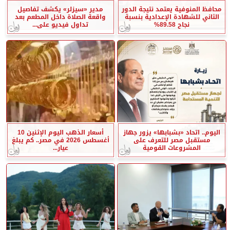
محافظ المنوفية يعتمد نتيجة الدور
مدير «سيزلر» يكشف تفاصيل
الثاني للشهادة الإعدادية بنسبة
واقعة الصلاة داخل المطعم بعد
نجاح 89.58%
تداول فيديو على...
اليوم.. اتحاد «بشبابها» يزور جهاز
أسعار الذهب اليوم الإثنين 10
مستقبل مصر للتعرف على
أغسطس 2026 في مصر.. كم يبلغ
المشروعات القومية
عيار...