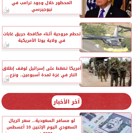
المحظور خلال وجود ترامب في
نيوجيرسي
تحطم مروحية أثناء مكافحة حريق غابات
في ولاية يوتا الأمريكية
أمريكا تضغط على إسرائيل لوقف إطلاق
النار في غزة لمدة أسبوعين.. ونزع...
آخر الأخبار
لو مسافر السعودية... سعر الريال
السعودي اليوم الإثنين 10 أغسطس