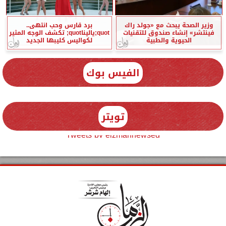
وزير الصحة يبحث مع «جولد راك
برد قارس وحب انتهى..
فينتشر» إنشاء صندوق للتقنيات
quot;ياليناquot; تكشف الوجه المثير
الحيوية والطبية
لكواليس كليبها الجديد
الفيس بوك
تويتر
Tweets by elzmannewseg