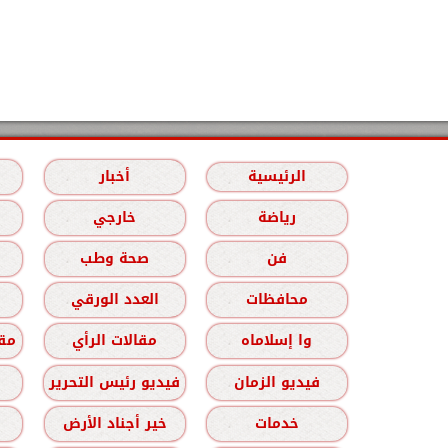
الرئيسية
أخبار
رياضة
خارجي
فن
صحة وطب
محافظات
العدد الورقي
وا إسلاماه
مقالات الرأي
مقا
فيديو الزمان
فيديو رئيس التحرير
خدمات
خير أجناد الأرض