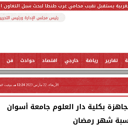
يب محامي غرب طنطا لبحث سبل التعاون المشترك وتعزيز ال
رئيس مجلس الإدارة ورئيس التحرير
ة
تقارير
رياضة
خارجي
اقتصاد
حوادث
فن
الأربعاء، 22 مارس 2023
12:24 مـ
بتوقيت الق
اهزة بكلية دار العلوم جامعة أسوان
سبة شهر رمضان