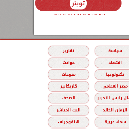
تويتر
Tweets by elzmannewseg
سياسة
تقارير
اقتصاد
حوادث
تكنولوجيا
منوعات
مصر العظمى
كاريكاتير
ل رئيس التحرير
الصحف
الزمان الخالد
البث المباشر
سماء عربية
الانفوجراف