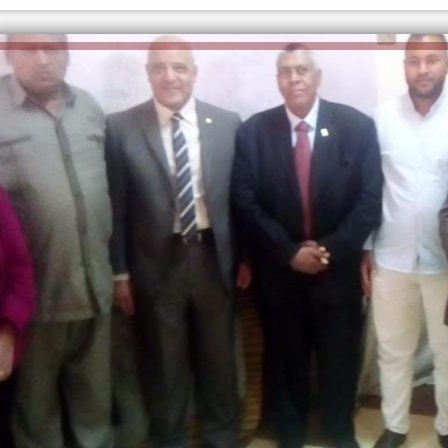
الكاتبة إلهام شرشر تهنئ الرئيس
السيسي بعيد ميلاده وتُشيد بجهوده
إلهام شرشر تكتب: دي مبقتش كورة..
في بناء الدولة
دي سياسة