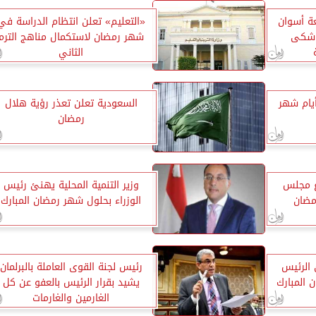
ة أسوان
«التعليم» تعلن انتظام الدراسة في
توشكى
شهر رمضان لاستكمال مناهج الترم
الثاني
أيام شهر
السعودية تعلن تعذر رؤية هلال
رمضان
ع مجلس
وزير التنمية المحلية يهنئ رئيس
مضان
الوزراء بحلول شهر رمضان المبارك
 الرئيس
رئيس لجنة القوى العاملة بالبرلمان
المبارك
يشيد بقرار الرئيس بالعفو عن كل
الغارمين والغارمات