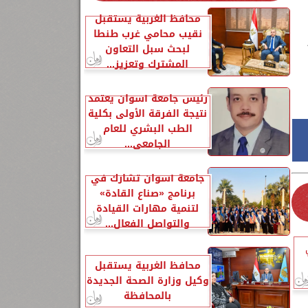
محافظ الغربية يستقبل
نقيب محامي غرب طنطا
لبحث سبل التعاون
المشترك وتعزيز...
رئيس جامعة أسوان يعتمد
نتيجة الفرقة الأولى بكلية
الطب البشري للعام
الجامعي...
جامعة أسوان تشارك في
برنامج «صناع القادة»
لتنمية مهارات القيادة
والتواصل الفعال...
محافظ الغربية يستقبل
وكيل وزارة الصحة الجديدة
بالمحافظة