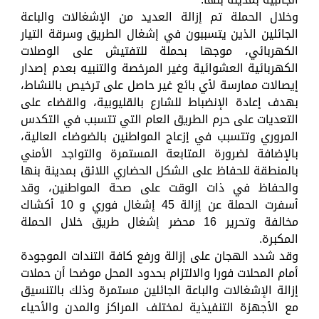
وخلال الحملة تم إزالة العديد من الإشغالات والباعة
الجائلين الذين يتسببون في إشغال الطريق وسرقة التيار
الكهربائي، موجها بحملة للتفتيش على الوصلات
الكهربائية العشوائية وغير المرخصة والتنبيه بعدم إصدار
إيصالات ممارسة لأي بائع غير حاصل على ترخيص بالنشاط،
بهدف إعادة الإنضباط للشارع بالقليوبية، والقضاء على
التعديات على حرم الطريق العام التي تتسبب في التكدس
المروري وتتسبب في إزعاج المواطنين بالضوضاء العالية،
بالإضافة لضرورة المتابعة المستمرة والتواجد الأمني
بالمنطقة للحفاظ على الشكل الحضاري اللائق بمدينة بنها
والحفاظ في ذات الوقت على صحة المواطنين، وقد
أسفرت الحملة عن إزالة 45 إشغال فوري و 10 أكشاك
مخالفة وتحرير 16 محضر إشغال طريق خلال الحملة
المكبرة.
وقد شدد الهجان على إزالة ورفع كافة التندات الموجودة
أمام المحلات فورا والالتزام بحدود المحل موضحا أن حملات
إزالة الإشغالات والباعة الجائلين مستمرة وذلك بالتنسيق
مع الأجهزة التنفيذية لمختلف المراكز والمدن والأحياء