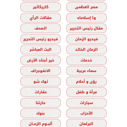
مصر العظمى
كاريكاتير
وا إسلاماه
مقالات الرأي
مقال رئيس التحرير
الصحف
فيديو الزمان
فيديو رئيس التحرير
الزمان الخالد
البث المباشر
خدمات
خير أجناد الأرض
سماء عربية
الانفوجراف
رؤى و أحلام
توك شو
مرأة و طفل
عقارات
سيارات
حارتنا
الأحزاب
بنوك
البرلمان
ألبــوم الزمــان