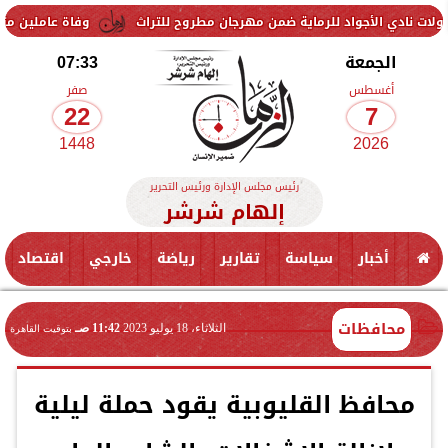
اد للرماية ضمن مهرجان مطروح للتراث
وفاة عاملين متأثرين بإصابتهما ف
الجمعة
07:33
أغسطس
صفر
22
7
1448
2026
رئيس مجلس الإدارة ورئيس التحرير
إلهام شرشر
أخبار
سياسة
تقارير
رياضة
خارجي
اقتصاد
محافظات
الثلاثاء، 18 يوليو 2023
11:42 صـ
بتوقيت القاهرة
محافظ القليوبية يقود حملة ليلية