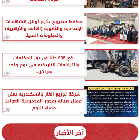
محافظ مطروح يكرم أوائل الشهادات
الإعدادية والثانوية (العامة والأزهرية)
والدبلومات الفنية
رفع 935 طنًا من بؤر المخلفات
والتراكمات التاريخية في يوم واحد
بمراكز...
شركة توزيع الغاز بالاسكندرية تعلن
أعمال صيانة بمحور المحمودية العوايد
مساء اليوم
آخر الأخبار