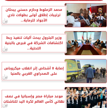
محمد الزملوط وحازم حسني يبحثان
ترتيبات إطلاق أولى بطولات نادي
الأجواد للرماية...
وزير البترول يبحث آليات تنفيذ ربط
اكتشافات الشركة في قبرص بالبنية
التحتية...
إصابة 8 أشخاص إثر انقلاب ميكروباص
على الصحراوي الغربي بالمنيا
موعد مباراة مصر وإسبانيا في نصف
نهائي كأس العالم لكرة اليد للناشئات