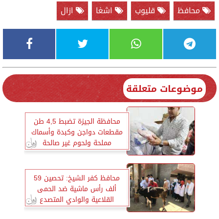
محافظ
قليوب
اشغا
ازال
موضوعات متعلقة
محافظة الجيزة تضبط 4,5 طن
مقطعات دواجن وكبدة وأسماك
مملحة ولحوم غير صالحة
محافظ كفر الشيخ: تحصين 59
ألف رأس ماشية ضد الحمى
القلاعية والوادي المتصدع