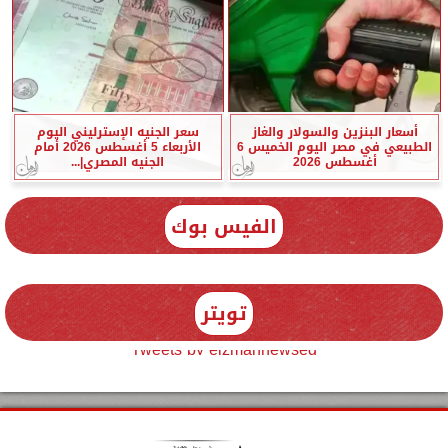
أسعار البنزين والسولار والغاز
سعر الجنيه الإسترليني اليوم
الطبيعي في مصر اليوم الخميس 6
الأربعاء 5 أغسطس 2026 أمام
أغسطس 2026
الجنيه المصري|...
الفيس بوك
تويتر
Tweets by elzmannewseg