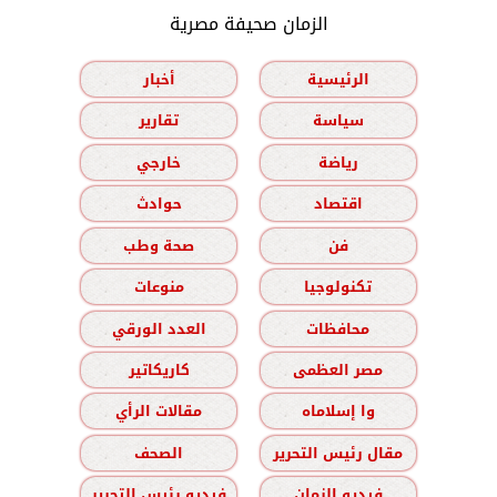
الزمان صحيفة مصرية
الرئيسية
أخبار
سياسة
تقارير
رياضة
خارجي
اقتصاد
حوادث
فن
صحة وطب
تكنولوجيا
منوعات
محافظات
العدد الورقي
مصر العظمى
كاريكاتير
وا إسلاماه
مقالات الرأي
مقال رئيس التحرير
الصحف
فيديو الزمان
فيديو رئيس التحرير