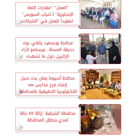
”العمل” :”مهارات اللغة
الإنجليزية” لـ”شباب السويس”
تمهيداً للعمل في ”الشركات
الخاصة” بالمحافظة
محافظ بورسعيد يلتقي رواد
حديقة المسلة.. ويستمع لآراء
الزائرين حول ما تشهده
المحافظة من تطوير
محافظ أسيوط يعلن بحث سبل
إنشاء فرع مدارس we
للتكنولوجيا التطبيقية بالمحافظة
محافظة الشرقية: إزالة 49 حالة
تعدي بنطاق المحافظة