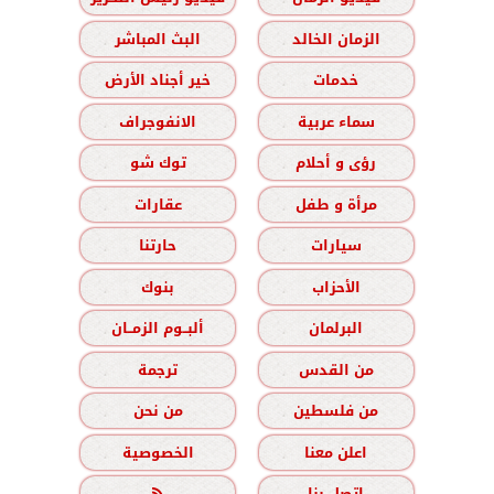
الزمان الخالد
البث المباشر
خدمات
خير أجناد الأرض
سماء عربية
الانفوجراف
رؤى و أحلام
توك شو
مرأة و طفل
عقارات
سيارات
حارتنا
الأحزاب
بنوك
البرلمان
ألبــوم الزمــان
من القدس
ترجمة
من فلسطين
من نحن
اعلن معنا
الخصوصية
اتصل بنا
