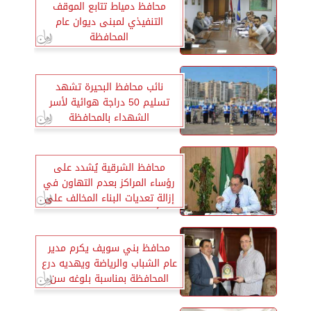
محافظ دمياط تتابع الموقف
التنفيذي لمبنى ديوان عام
المحافظة
نائب محافظ البحيرة تشهد
تسليم 50 دراجة هوائية لأسر
الشهداء بالمحافظة
محافظ الشرقية يُشدد على
رؤساء المراكز بعدم التهاون في
إزالة تعديات البناء المخالف على
الأراضي الزراعية في المهد
محافظ بني سويف يكرم مدير
عام الشباب والرياضة ويهديه درع
المحافظة بمناسبة بلوغه سن
الإحالة للمعاش