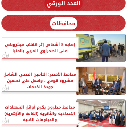
العدد الورقي
محافظات
إصابة 8 أشخاص إثر انقلاب ميكروباص
على الصحراوي الغربي بالمنيا
محافظ الأقصر: التأمين الصحي الشامل
مشروع قومي.. ونعمل على تحسين
جودة الخدمات
محافظ مطروح يكرم أوائل الشهادات
الإعدادية والثانوية (العامة والأزهرية)
والدبلومات الفنية