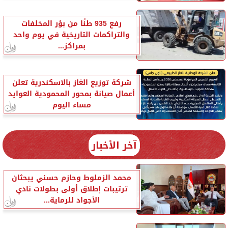
رفع 935 طنًا من بؤر المخلفات
والتراكمات التاريخية في يوم واحد
بمراكز...
شركة توزيع الغاز بالاسكندرية تعلن
أعمال صيانة بمحور المحمودية العوايد
مساء اليوم
آخر الأخبار
محمد الزملوط وحازم حسني يبحثان
ترتيبات إطلاق أولى بطولات نادي
الأجواد للرماية...