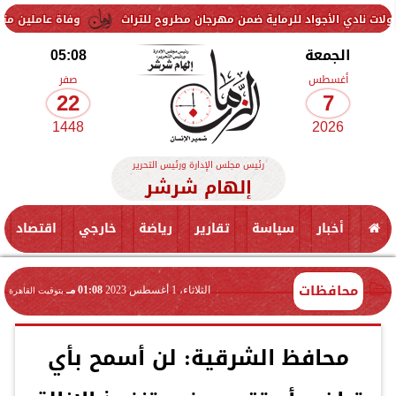
اد للرماية ضمن مهرجان مطروح للتراث
وفاة عاملين متأثرين بإصابتهما 
الجمعة
05:08
أغسطس
صفر
22
7
1448
2026
رئيس مجلس الإدارة ورئيس التحرير
إلهام شرشر
أخبار
سياسة
تقارير
رياضة
خارجي
اقتصاد
محافظات
الثلاثاء، 1 أغسطس 2023
01:08 مـ
بتوقيت القاهرة
محافظ الشرقية: لن أسمح بأي