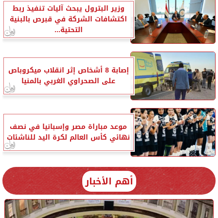
وزير البترول يبحث آليات تنفيذ ربط
اكتشافات الشركة في قبرص بالبنية
التحتية...
إصابة 8 أشخاص إثر انقلاب ميكروباص
على الصحراوي الغربي بالمنيا
موعد مباراة مصر وإسبانيا في نصف
نهائي كأس العالم لكرة اليد للناشئات
أهم الأخبار