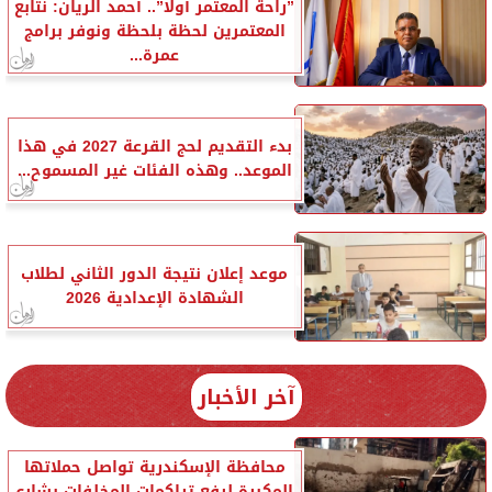
”راحة المعتمر أولًا”.. أحمد الريان: نتابع
المعتمرين لحظة بلحظة ونوفر برامج
عمرة...
بدء التقديم لحج القرعة 2027 في هذا
الموعد.. وهذه الفئات غير المسموح...
موعد إعلان نتيجة الدور الثاني لطلاب
الشهادة الإعدادية 2026
آخر الأخبار
محافظة الإسكندرية تواصل حملاتها
المكبرة لرفع تراكمات المخلفات بشارع