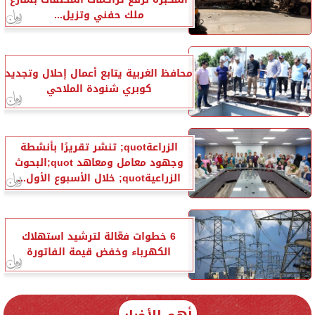
ملك حفني وتزيل...
محافظ الغربية يتابع أعمال إحلال وتجديد
كوبري شنودة الملاحي
الزراعةquot; تنشر تقريرًا بأنشطة
وجهود معامل ومعاهد quot;البحوث
الزراعيةquot; خلال الأسبوع الأول...
6 خطوات فعّالة لترشيد استهلاك
الكهرباء وخفض قيمة الفاتورة