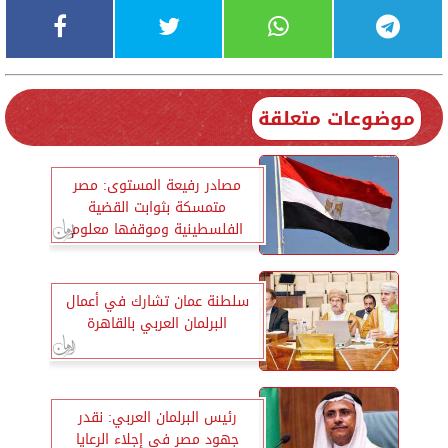
موضوعات متعلقة
مصادر رفيعة المستوى: مصر
متمسكة بثوابت القضية
الفلسطينية وموقفها معلوم
للجميع
سلطنة عمان تشارك في أعمال
البرلمان العربي بالقاهرة
رئيس البرلمان العربي: نقدر
جهود مصر في إجلاء الرعايا