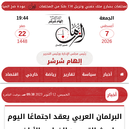
ل 150 طنًا من المخلفات
عودة ضخ المياه تدريجيًا لمناطق
الجمعة
19:44
أغسطس
صفر
22
7
1448
2026
رئيس مجلس الإدارة ورئيس التحرير
إلهام شرشر
أخبار
سياسة
تقارير
رياضة
خارجي
اقتصاد
أخبار
الخميس، 12 أكتوبر 2023
09:38 صـ
بتوقيت القاهرة
البرلمان العربي يعقد اجتماعًا اليوم