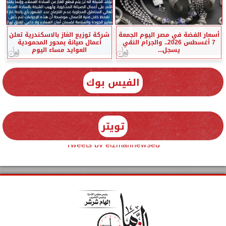
أسعار الفضة في مصر اليوم الجمعة
شركة توزيع الغاز بالاسكندرية تعلن
7 أغسطس 2026.. والجرام النقي
أعمال صيانة بمحور المحمودية
يسجل...
العوايد مساء اليوم
الفيس بوك
تويتر
Tweets by elzmannewseg