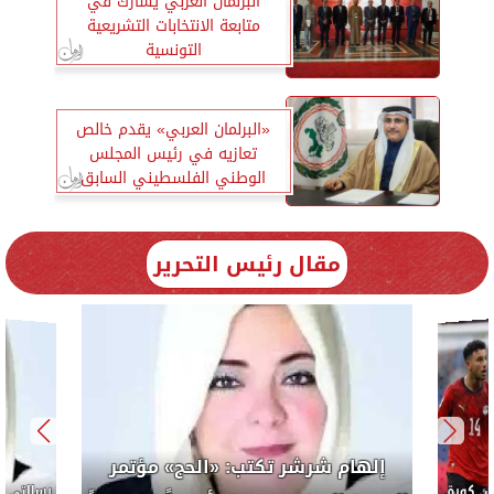
البرلمان العربي يشارك في
متابعة الانتخابات التشريعية
التونسية
«البرلمان العربي» يقدم خالص
تعازيه في رئيس المجلس
الوطني الفلسطيني السابق
مقال رئيس التحرير
إلهام شرشر تكتب: «الحج» مؤتمر