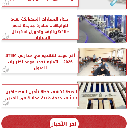
إحلال السيارات المتهالكة يعود
للواجهة.. مبادرة جديدة لدعم
«الكهربائية» وتمويل استبدال
السيارات...
آخر موعد للتقديم في مدارس STEM
2026.. التعليم تحدد موعد اختبارات
القبول
الصحة تكشف خطة تأمين المصطافين..
13 ألف خدمة طبية مجانية في المدن...
آخر الأخبار