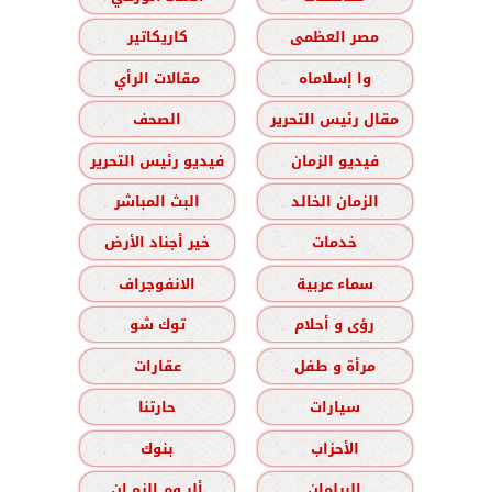
مصر العظمى
كاريكاتير
وا إسلاماه
مقالات الرأي
مقال رئيس التحرير
الصحف
فيديو الزمان
فيديو رئيس التحرير
الزمان الخالد
البث المباشر
خدمات
خير أجناد الأرض
سماء عربية
الانفوجراف
رؤى و أحلام
توك شو
مرأة و طفل
عقارات
سيارات
حارتنا
الأحزاب
بنوك
البرلمان
ألبــوم الزمــان