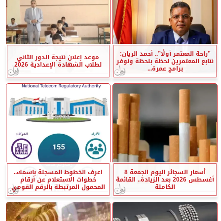
”راحة المعتمر أولًا”.. أحمد الريان:
موعد إعلان نتيجة الدور الثاني
نتابع المعتمرين لحظة بلحظة ونوفر
لطلاب الشهادة الإعدادية 2026
برامج عمرة...
أسعار السجائر اليوم الجمعة 8
اعرف الخطوط المسجلة باسمك..
أغسطس 2026 بعد الزيادة.. القائمة
خطوات الاستعلام عن أرقام
الكاملة
المحمول المرتبطة بالرقم القومي