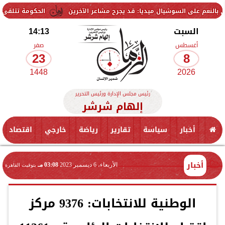
لسوشيال ميديا: قد يجرح مشاعر الآخرين
الحكومة تتلقى 229 ألف شكوى وطلب واستفسار خلال يوليو.. ومدبولي يوجه بسرعة الاستجابة للمواطنين
السبت
14:13
أغسطس
صفر
23
8
1448
2026
رئيس مجلس الإدارة ورئيس التحرير
إلهام شرشر
أخبار
سياسة
تقارير
رياضة
خارجي
اقتصاد
أخبار
الأربعاء، 6 ديسمبر 2023
03:08 مـ
بتوقيت القاهرة
الوطنية للانتخابات: 9376 مركز