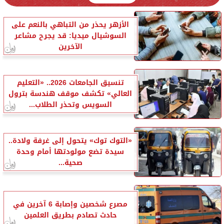
الأزهر يحذر من التباهي بالنعم على
السوشيال ميديا: قد يجرح مشاعر
الآخرين
تنسيق الجامعات 2026.. «التعليم
العالي» تكشف موقف هندسة بترول
السويس وتحذر الطلاب...
«التوك توك» يتحول إلى غرفة ولادة..
سيدة تضع مولودتها أمام وحدة
صحية...
مصرع شخصين وإصابة 6 آخرين في
حادث تصادم بطريق العلمين