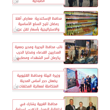
الصباحية
محافظ الإسكندرية: معارض أهلا
رمضان تتيح السلع الأساسية
والاستراتيجية بأسعار تقل عن
مثيلاتها بالسوق
نائب محافظ البحيرة ومدير جمعية
المحاربين القدماء وضحايا الحرب
يكرمان أسر الشهداء ومصابي
العمليات الحربية
وزيرة البيئة ومحافظ القليوبية
يضعان حجر أساس المدينة
المتكاملة لمعالجة المخلفات
بالعاشر من رمضان
محافظ الغربية يشارك في
احتفالية اليوبيل الذهبي لسيامة