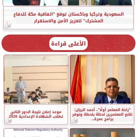
السعودية وتركيا وباكستان توقع ”اتفاقية مكة للدفاع
المشترك” لتعزيز الأمن والاستقرار
الأعلى قراءة
”راحة المعتمر أولًا”.. أحمد الريان:
موعد إعلان نتيجة الدور الثاني
نتابع المعتمرين لحظة بلحظة ونوفر
لطلاب الشهادة الإعدادية 2026
برامج عمرة...