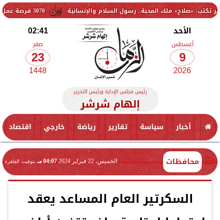
ملك المحبة.. رسول السلام والإنسانية
3070 فرصة عمل جديدة بالقطاع الخاص.. وظائف برواتب تصل إلى 9500 جنيه
الأحد
02:41
أغسطس
صفر
23
9
1448
2026
رئيس مجلس الإدارة ورئيس التحرير
إلهام شرشر
أخبار
سياسة
تقارير
رياضة
خارجي
اقتصاد
محافظات
الخميس، 22 فبراير 2024
04:07 مـ
بتوقيت القاهرة
السكرتير العام المساعد يعقد