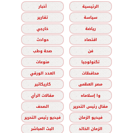
الرئيسية
أخبار
سياسة
تقارير
رياضة
خارجي
اقتصاد
حوادث
فن
صحة وطب
تكنولوجيا
منوعات
محافظات
العدد الورقي
مصر العظمى
كاريكاتير
وا إسلاماه
مقالات الرأي
مقال رئيس التحرير
الصحف
فيديو الزمان
فيديو رئيس التحرير
الزمان الخالد
البث المباشر