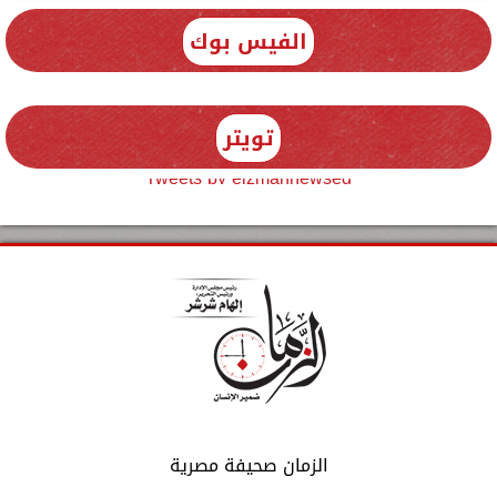
الفيس بوك
تويتر
Tweets by elzmannewseg
الزمان صحيفة مصرية