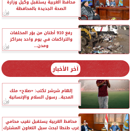
محافظ الغربية يستقبل وكيل وزارة
الصحة الجديدة بالمحافظة
رفع 910 أطنان من بؤر المخلفات
والتراكمات في يوم واحد بمراكز
ومدن...
آخر الأخبار
إلهام شرشر تكتب: «صلاح» ملك
المحبة.. رسول السلام والإنسانية
محافظ الغربية يستقبل نقيب محامي
غرب طنطا لبحث سبل التعاون المشترك