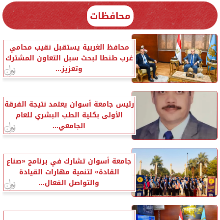
محافظات
محافظ الغربية يستقبل نقيب محامي
غرب طنطا لبحث سبل التعاون المشترك
وتعزيز...
رئيس جامعة أسوان يعتمد نتيجة الفرقة
الأولى بكلية الطب البشري للعام
الجامعي...
جامعة أسوان تشارك في برنامج «صناع
القادة» لتنمية مهارات القيادة
والتواصل الفعال...