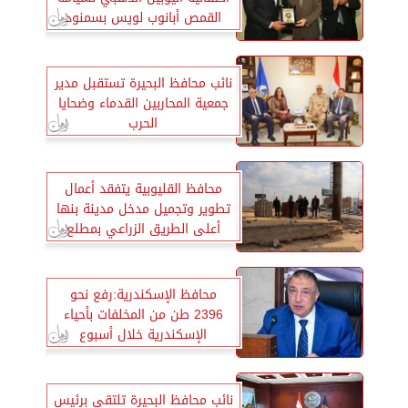
القمص أبانوب لويس بسمنود
نائب محافظ البحيرة تستقبل مدير
جمعية المحاربين القدماء وضحايا
الحرب
محافظ القليوبية يتفقد أعمال
تطوير وتجميل مدخل مدينة بنها
أعلى الطريق الزراعي بمطلع
ومنزل طريق المنصورة
محافظ الإسكندرية:رفع نحو
2396 طن من المخلفات بأحياء
الإسكندرية خلال أسبوع
نائب محافظ البحيرة تلتقي برئيس