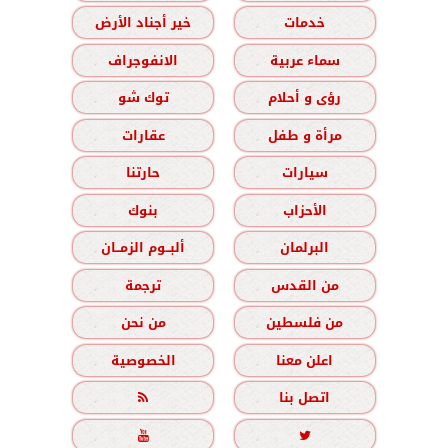
خدمات
خير أجناد الأرض
سماء عربية
الانفوجراف
رؤى و أحلام
توك شو
مرأة و طفل
عقارات
سيارات
حارتنا
الأحزاب
بنوك
البرلمان
ألبــوم الزمــان
من القدس
ترجمة
من فلسطين
من نحن
اعلن معنا
الخصوصية
اتصل بنا


